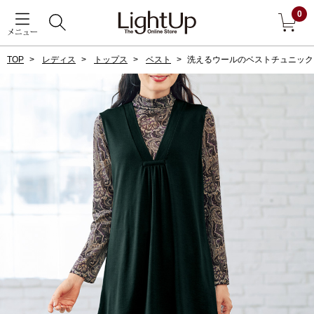
0
メニュー
TOP
レディス
トップス
ベスト
洗えるウールのベストチュニック
戻る
アウター
すべて見る
ジャケット
コート
ブルゾン
アンダーウェア
その他