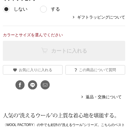
しない
する
ブランド
その他
ギフトラッピングについて
特集
バッグ
カラーとサイズを選んでください
カタログ
トートバッグ
カートに入れる
ス
すべて見る
ハンドバッグ
お気に入りに入れる
この商品について質問
ショルダーバッ
ブリーフケース
返品・交換について
ス／チュニック
クラッチバッグ
人気の“洗えるウール”の上質な着心地を堪能する。
〈WOOL FACTORY〉の中でも好評の“洗えるウール”シリーズ。こちらのベスト
ボディバッグ