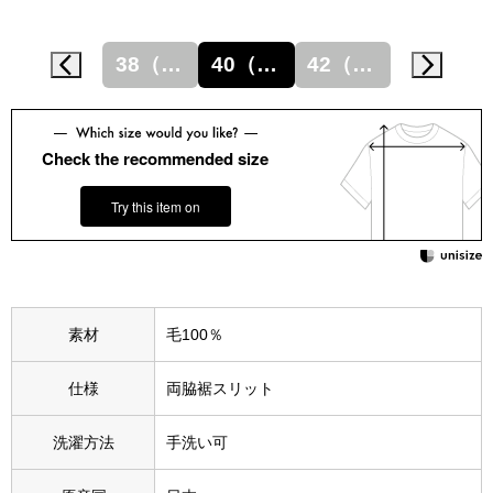
スニーカー
38（M）
40（L）
42（LL）
ブーツ
サンダル
Check the recommended size
その他
Try this item on
財布／小物
財布／コインケ
素材
毛100％
仕様
両脇裾スリット
革小物
Miss Kyouko／ミスキョウコ
洗濯方法
手洗い可
ポーチ
ブランド