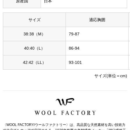
原産国
日本
その他
特集
サイズ
適応胸囲
ウオッチ／ア
38:38（M）
79-87
ホビー
すべて見る
ウオッチ
40:40（L）
86-94
ネックレス
42:42（LL）
93-101
ック
サイズ(単位＝cm)
ブレスレット
その他
･テーブルウェア
ファッション
〈WOOL FACTORY/ウールファクトリー〉は、高品質な天然素材を高い技術力