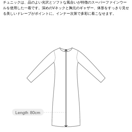
チュニックは、品のよい光沢とソフトな風合いが特徴のスーパーファインウー
ルを使用した一着です。深めのVネックと胸元のギャザー、体形をすっきり見せ
アンダーウェア
リュック･バッ
る美しいドレープがポイントに。インナー次第で多彩に着こなせます。
ボストンバッグ
スーツケース／
物
その他
／アクセサリー
シューズ
ョン雑貨
スリップオン
Length
80cm
レースアップ