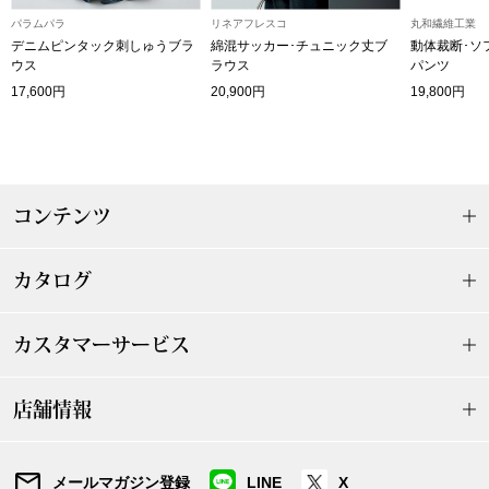
パラムパラ
リネアフレスコ
丸和繊維工業
〈セイコー〉マウリッツハイス美術館公認フェ
その他
デニムピンタック刺しゅうブラ
綿混サッカー･チュニック丈ブ
動体裁断･ソ
ルメールオマージュウオッチ
ウス
ラウス
パンツ
17,600円
20,900円
19,800円
ブランド
和装
特集
和装小物
コンテンツ
その他
ティ
すべて見る
カタログ
ケア
その他
カスタマーサービス
ア
店舗情報
おすすめブラ
メールマガジン登録
LINE
X