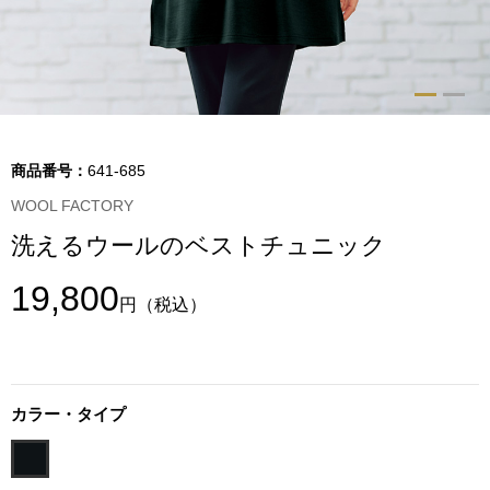
トップス
Tシャツ／カッ
物
ポロシャツ
／アクセサリー
商品番号：
641-685
シャツ
WOOL FACTORY
ョン雑貨
洗えるウールのベストチュニック
トレーナー／パ
19,800
円
（税込）
セーター／カー
ベスト
カラー・タイプ
その他