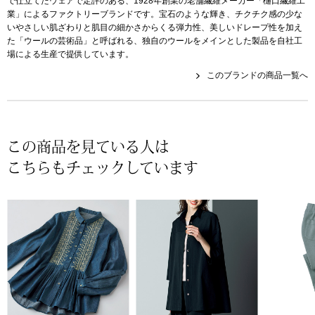
で仕立てたウェアで定評のある、1928年創業の老舗繊維メーカー「樋口繊維工
帽子
キッズ
業」によるファクトリーブランドです。宝石のような輝き、チクチク感の少な
いやさしい肌ざわりと肌目の細かさからくる弾力性、美しいドレープ性を加え
ネクタイ
た「ウールの芸術品」と呼ばれる、独自のウールをメインとした製品を自社工
芸品
場による生産で提供しています。
このブランドの商品一覧へ
マフラー／スヌ
スカーフ／スト
この商品を見ている人は
手袋
こちらもチェックしています
ベルト
靴下
サングラス／メ
傘／日傘