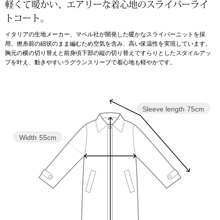
軽くて暖かい、エアリーな着心地のスライバーライ
トコート。
アンダーウェア
リュック･バッ
イタリアの生地メーカー、マペル社が開発した暖かなスライバーニットを採
用。撚糸前の紐状のまま編むため空気を含み、高い保温性を実現しています。
ボストンバッグ
胸元の横の切り替えと前身頃下部の縦の切り替えですらりとしたスタイルアッ
プを叶え、動きやすいラグランスリーブで着心地も軽やかです。
スーツケース／
物
その他
Sleeve length
75cm
／アクセサリー
Width
55cm
シューズ
ョン雑貨
スリップオン
レースアップ