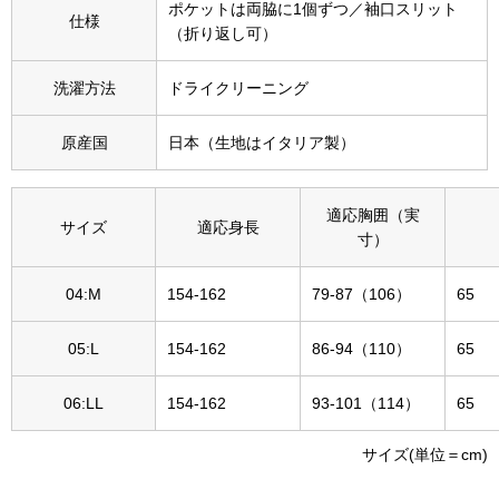
ポケットは両脇に1個ずつ／袖口スリット
その他
仕様
（折り返し可）
特集
洗濯方法
ドライクリーニング
ウオッチ／ア
原産国
日本（生地はイタリア製）
ホビー
すべて見る
ウオッチ
適応胸囲（実
サイズ
適応身長
ネックレス
寸）
ック
ブレスレット
04:M
154-162
79-87（106）
65
05:L
154-162
86-94（110）
65
その他
･テーブルウェア
06:LL
154-162
93-101（114）
65
ファッション
サイズ(単位＝cm)