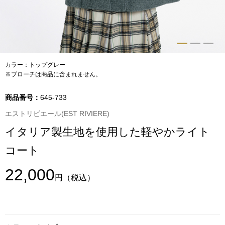
トップス
Tシャツ／カッ
物
ポロシャツ
カラー：トップグレー
／アクセサリー
※ブローチは商品に含まれません。
シャツ
商品番号：
645-733
ョン雑貨
エストリビエール(EST RIVIERE)
トレーナー／パ
イタリア製生地を使用した軽やかライト
セーター／カー
コート
ベスト
22,000
円
（税込）
その他