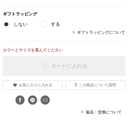
ブランド
その他
ギフト
ラッピング
しない
する
特集
ギフトラッピングについて
バッグ
カタログ
トートバッグ
カラーとサイズを選んでください
ス
すべて見る
ハンドバッグ
カートに入れる
ショルダーバッ
お気に入りに入れる
この商品について質問
ブリーフケース
ス／チュニック
クラッチバッグ
返品・交換について
ボディバッグ