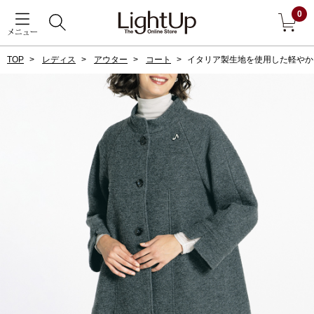
0
メニュー
TOP
レディス
アウター
コート
イタリア製生地を使用した軽やか
戻る
アウター
すべて見る
ジャケット
コート
ブルゾン
アンダーウェア
その他