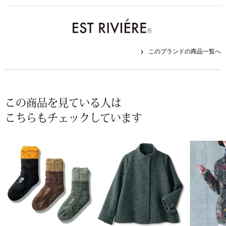
帽子
キッズ
ネクタイ
芸品
このブランドの商品一覧へ
マフラー／スヌ
スカーフ／スト
この商品を見ている人は
手袋
こちらもチェックしています
ベルト
靴下
サングラス／メ
傘／日傘