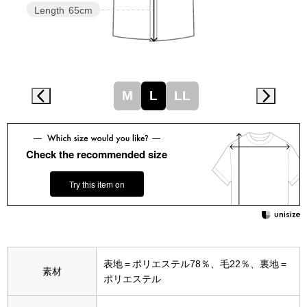
スニーカー
Length
65cm
ブーツ
サンダル
M
L
LL
その他
Check the recommended size
財布／小物
Try this item on
財布／コインケ
革小物
表地＝ポリエステル78％、毛22％、裏地＝
Miss Kyouko／ミスキョウコ
素材
ポリエステル
ポーチ
ブランド