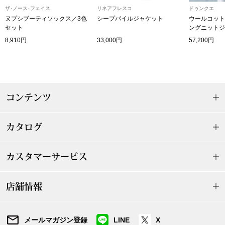
ザ･ノース･フェイス
リネアフレスコ
ドゥンクエ
〈セイコー〉マウリッツハイス美術館公認フェ
ヌプシブーティソックス／3色
シープパイルジャケット
ウールコット
その他
ルメールオマージュウオッチ
セット
ングニットジ
8,910円
33,000円
57,200円
ブランド
和装
特集
和装小物
コンテンツ
その他
ティ
すべて見る
カタログ
ケア
カスタマーサービス
その他
ア
店舗情報
おすすめブラ
メールマガジン登録
LINE
X