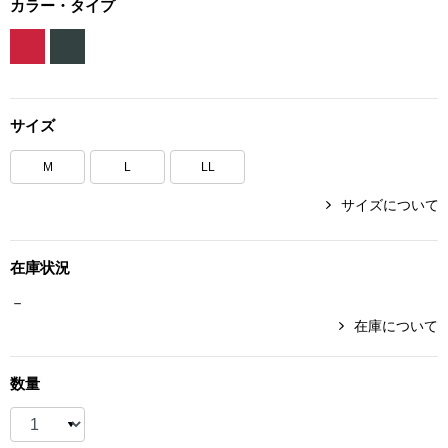
カラー・タイプ
ボトムス
パンツ／スラッ
サイズ
ショート･クロ
M
L
LL
デニム
サイズについて
その他
在庫状況
－
ルーム･アン
在庫について
ルームウェア／
数量
BOGARD 最新号はこちら
アンダーウェア