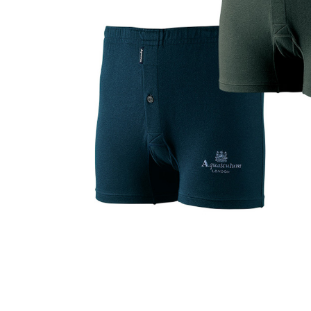
ルーム･アンダーウ
Tシャツ／カットソー
Tシャツ／カットソー
ブランケット／ソファカバー
ハンドバッグ
生活家電
ポロシャツ
ポロシャツ
カーペット／ラグ／マット
ショルダーバッグ
キッチン家電
シャツ
シャツ／ブラウス
寝具
ブリーフケース
ルームウェア／パジャマ
AV機器
トレーナー／パーカ
タンクトップ／キャミソール
カーテン／のれん／簾
クラッチバッグ
アンダーウェア
その他
セーター／カーディガン
トレーナー／パーカ
その他
ボディバッグ
その他
ベスト
セーター
リュック･バックパック
ホビー･キッズ
その他
カーディガン／アンサンブル
ボストンバッグ
生活雑貨
バッグ
ベスト
スーツケース／キャリー
ホビー／玩具
スーツ
その他
ボトムス
インテリアアート･ルームアクセ
トートバッグ
人形／ぬいぐるみ
その他
サリー
ハンドバッグ
光学機器
クロック／気象計
シューズ
パンツ／スラックス
ショルダーバッグ
ステーショナリー
バス･トイレタリー
ワンピース／チュニック
ショート･クロップドパンツ
クラッチバッグ
AVソフト／書籍／図録
ランドリー
デニム
スリップオン
ボディバッグ
アウトドア･スポーツ用品
掃除用品
その他
ワンピース
レースアップ
リュック･バックパック
その他
スリッパ／ルームシューズ
シャツワンピース
スニーカー
ボストンバッグ
防災･防犯用品
チュニック
ブーツ
スーツケース／キャリー
ガーデニング
サンダル
その他
和のインテリア小物
その他
仏具／香