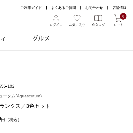
ご利用ガイド
よくあるご質問
お問合わせ
店舗情報
0
ログイン
お気に入り
カタログ
カート
ティ
グルメ
ョン雑貨
656-182
ヌード
タム(Aquascutum)
トール
ランクス／3色セット
0
円
（税込）
メガネ