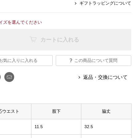
【特集】Travel Partner／トラベル
ギフトラッピングについて
ルボタンのアルパカ混ニット
【特集】使いやすさを追求した 防
パートナー
災用品
【特集】canterbury／カンタベリー
【特集】ギフトセレクション
イズを選んでください
【特集】HELLY HANSEN／ヘリー
ハンセン
カートに入れる
おすすめカタログ
お気に入りに入れる
この商品について質問
BOGARD August 2026 vol.181
返品・交換について
BOGARD July 2026 vol.180
RUGLOG 2026 Summer Vol.30
応ウエスト
股下
脇丈
11.5
32.5