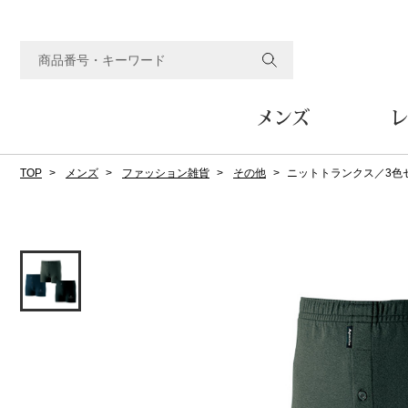
メンズ
レ
TOP
メンズ
ファッション雑貨
その他
ニットトランクス／3色
すべてのメンズアイテム
すべてのレディスアイテム
すべてのホーム&ホビーアイテム
すべてのビューティアイテム
すべてのグルメアイテム
アウター
アウター
家具
フェイスケア
食品
ルーム･アンダーウ
ボトムス
キッチン･テーブル
メイクアップ
頒布会
ジャケット
ジャケット
テーブル／椅子･座椅子
ルームウェア／パジャマ
スカート
テーブルウェア
コート
コート
収納家具
アンダーウェア
パンツ／スラックス
調理器具
ボディケア
ワイン／ビール／酒
フレグランス
ブルゾン
ブルゾン
その他
その他
ワイド･ガウチョパンツ
キッチン雑貨
その他
その他
レギンス／スパッツ
その他
ショート･クロップドパン
ファブリック
バッグ
ヘアケア
その他
その他
その他
トップス
トップス
家電
クッション／座布団
トートバッグ