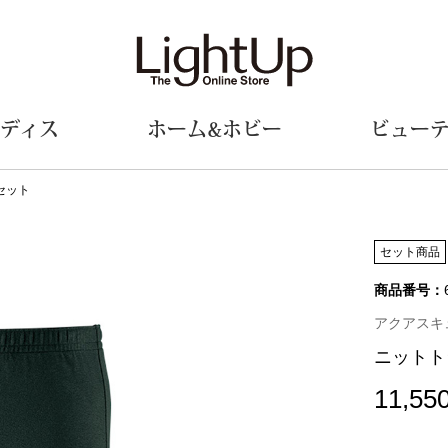
ディス
ホーム&ホビー
ビュー
セット
ェア
ウェア
財布／小物
シューズ
美術･工芸品
定期便
和装
ファッシ
セット商品
商品番号：
財布／コインケース
スリップオン
和装小物
帽子
革小物
レースアップ
その他
マフラー／ス
アクアスキュー
ポーチ
パンプス
スカーフ／ス
ニットト
その他
スニーカー
手袋
その他
ツ
ブーツ
ベルト
11,55
サンダル
靴下
ウオッチ／アクセサリー
その他
サングラス／