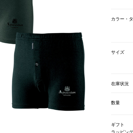
傘／日傘
ェア
ウオッチ
その他
財布／小物
ネックレス
カラー・
ブレスレット
和装
その他
財布／コインケース
革小物
ポーチ
着物／浴衣
ファッション雑貨
その他
和装小物
サイズ
バッグ
その他
帽子
ウオッチ／アクセサリー
ネクタイ
その他
マフラー／スヌード
スカーフ／ストール
ウオッチ
在庫状況
手袋
ネックレス
ベルト
ブレスレット
靴下
リング
数量
サングラス／メガネ
イヤリング／ピアス
バッグ
傘／日傘
ブローチ
その他
その他
ギフト
ラッピン