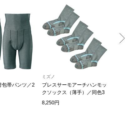
ミズノ
リネン＆ベ
付包帯パンツ／2
ブレスサーモアーチハンモッ
麻のトラン
クソックス（薄手）／同色3
足セット
8,250円
9,240円