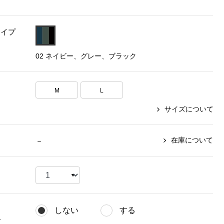
【特集】〈セイコー〉マウリッ
Miss Kyouko／ミスキョウコ
Salon de GRANDGRIS
【特集】食彩倶楽部
ツハイス美術館公認フェルメー
タイプ
おすすめブランド
おすすめブランド
おすすめブランド
ルオマージュウオッチ
02 ネイビー、グレー、ブラック
BOGARD 最新号はこちら
リネアフレスコ
ベキュア グラン／プレミアム
食彩倶楽部
おすすめブランド
ヤッコマリカルド
メイクプロポーション
おすすめブランド
セイコー
M
L
銀座花菱
ネイチャーマジック
おすすめ特集
ソニー
ミスキョウコ
かづきれいこ
サイズについて
ザ･ノース･フェイス
コラントッテ
ベアー
レフィーネ
【特集】〈銀座 梅林〉国産ヒレ肉
ヘリーハンセン
の特製カツ丼の具
Fabric by ベストオブモリス
カンタベリー
在庫について
－
フェイラー
【特集】ご飯のお供
金谷製靴
おすすめ特集
おすすめ特集
【特集】おうちご飯、おうち飲み
ヘンリーコットンズ
【特集】ゆったりサイズ for Ladies
【特集】当社限定ビューティーアイ
おすすめ特集
テム
【特集】ベーシックアイテム for
おすすめ特集
Ladies
【特集】VECUA GRAND PREMIUM
【特集】William Morris／ウィリア
しない
する
ム･モリス
【特集】〈ロングウォーク〉カラフ
【特集】五島の椿
グ