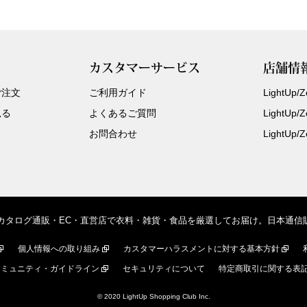
カスタマーサービス
店舗情
ご注文
ご利用ガイド
LightUp
見る
よくあるご質問
LightUp
お問合わせ
LightUp
、カタログ通販・EC・直営店で衣料・雑貨・食品を厳選してお届け。日本通
個人情報への取り組み
カスタマーハラスメントに対する基本方針
コミュニティ・ガイドライン
セキュリティについて
特定商取引に関する表
© 2020 LightUp Shopping Club Inc.