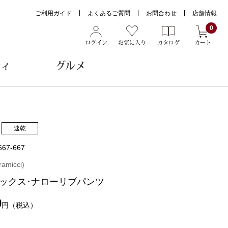
ご利用ガイド
よくあるご質問
お問合わせ
店舗情報
0
ログイン
お気に入り
カタログ
カート
ティ
グルメ
ョン雑貨
速乾
667-667
ヌード
micci)
トール
ックス･ナローリブパンツ
0
円
（税込）
メガネ