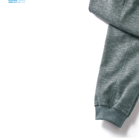
ルーム･アンダーウ
Tシャツ／カットソー
Tシャツ／カットソー
ブランケット／ソファカバー
ハンドバッグ
生活家電
ポロシャツ
ポロシャツ
カーペット／ラグ／マット
ショルダーバッグ
キッチン家電
シャツ
シャツ／ブラウス
寝具
ブリーフケース
ルームウェア／パジャマ
AV機器
トレーナー／パーカ
タンクトップ／キャミソール
カーテン／のれん／簾
クラッチバッグ
アンダーウェア
その他
セーター／カーディガン
トレーナー／パーカ
その他
ボディバッグ
その他
ベスト
セーター
リュック･バックパック
ホビー･キッズ
その他
カーディガン／アンサンブル
ボストンバッグ
生活雑貨
バッグ
ベスト
スーツケース／キャリー
ホビー／玩具
スーツ
その他
ボトムス
インテリアアート･ルームアクセ
トートバッグ
人形／ぬいぐるみ
その他
サリー
ハンドバッグ
光学機器
クロック／気象計
シューズ
パンツ／スラックス
ショルダーバッグ
ステーショナリー
バス･トイレタリー
ワンピース／チュニック
ショート･クロップドパンツ
クラッチバッグ
AVソフト／書籍／図録
ランドリー
デニム
スリップオン
ボディバッグ
アウトドア･スポーツ用品
掃除用品
その他
ワンピース
レースアップ
リュック･バックパック
その他
スリッパ／ルームシューズ
シャツワンピース
スニーカー
ボストンバッグ
防災･防犯用品
チュニック
ブーツ
スーツケース／キャリー
ガーデニング
サンダル
その他
和のインテリア小物
その他
仏具／香