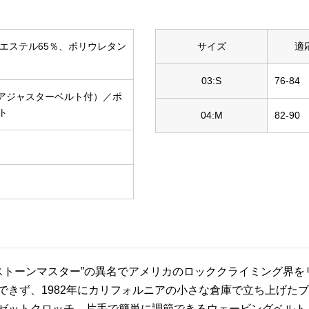
リエステル65％、ポリウレタン
サイズ
適
03:S
76-84
アジャスターベルト付）／ポ
ト
04:M
82-90
ら“ストーンマスター”の異名でアメリカのロッククライミング界
きず、1982年にカリフォルニアの小さな倉庫で立ち上げたブラン
ゼットクロッチ、片手で簡単に調節できるウェービングベルト