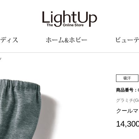
ディス
ホーム&ホビー
ビュー
ツ
ェア
ウェア
財布／小物
シューズ
美術･工芸品
定期便
和装
ファッシ
吸汗
商品番号：
財布／コインケース
スリップオン
和装小物
帽子
革小物
レースアップ
その他
マフラー／ス
グラミチ(Gra
ポーチ
パンプス
スカーフ／ス
クールマ
その他
スニーカー
手袋
その他
ツ
ブーツ
ベルト
14,30
サンダル
靴下
ウオッチ／アクセサリー
その他
サングラス／