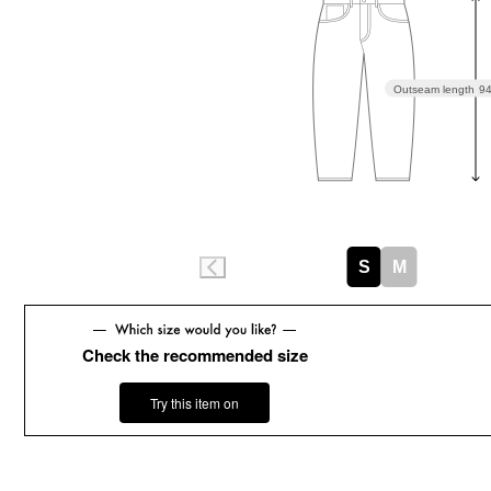
Outseam length
9
S
M
Check the recommended size
Try this item on