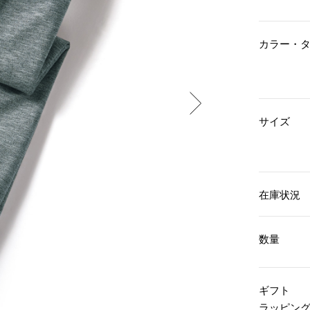
傘／日傘
ェア
ウオッチ
その他
財布／小物
ネックレス
カラー・
ブレスレット
和装
その他
財布／コインケース
革小物
ポーチ
着物／浴衣
ファッション雑貨
その他
和装小物
サイズ
バッグ
その他
帽子
ウオッチ／アクセサリー
ネクタイ
その他
マフラー／スヌード
スカーフ／ストール
ウオッチ
在庫状況
手袋
ネックレス
ベルト
ブレスレット
靴下
リング
数量
サングラス／メガネ
イヤリング／ピアス
バッグ
傘／日傘
ブローチ
その他
その他
ギフト
ラッピン