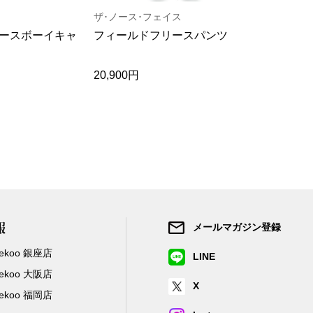
ザ･ノース･フェイス
ナティック･
ースボーイキャ
フィールドフリースパンツ
メランジ天
ロ
20,900円
23,100円
報
メールマガジン登録
/Zekoo 銀座店
LINE
/Zekoo 大阪店
X
/Zekoo 福岡店