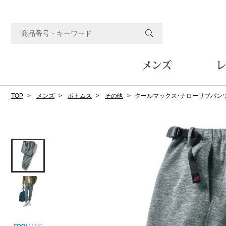
メンズ
レ
TOP
メンズ
ボトムス
その他
クールマックス･ナローリブパン
すべてのメンズアイテム
すべてのレディスアイテム
すべてのホーム&ホビーアイテム
すべてのビューティアイテム
すべてのグルメアイテム
アウター
アウター
家具
フェイスケア
食品
ルーム･アンダーウ
ボトムス
キッチン･テーブル
メイクアップ
頒布会
ジャケット
ジャケット
テーブル／椅子･座椅子
ルームウェア／パジャマ
スカート
テーブルウェア
コート
コート
収納家具
アンダーウェア
パンツ／スラックス
調理器具
ボディケア
ワイン／ビール／酒
フレグランス
ブルゾン
ブルゾン
その他
その他
ワイド･ガウチョパンツ
キッチン雑貨
その他
その他
レギンス／スパッツ
その他
ショート･クロップドパン
ファブリック
バッグ
ヘアケア
その他
その他
その他
トップス
トップス
家電
クッション／座布団
トートバッグ