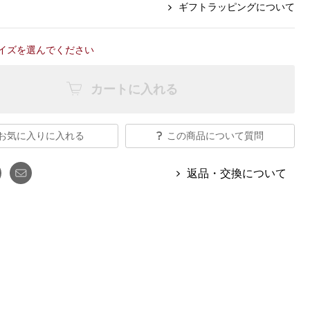
【特集】Travel Partner／トラベル
ギフトラッピングについて
ルボタンのアルパカ混ニット
【特集】使いやすさを追求した 防
パートナー
災用品
【特集】canterbury／カンタベリー
【特集】ギフトセレクション
イズを選んでください
【特集】HELLY HANSEN／ヘリー
ハンセン
カートに入れる
おすすめカタログ
お気に入りに入れる
この商品について質問
BOGARD August 2026 vol.181
返品・交換について
BOGARD July 2026 vol.180
RUGLOG 2026 Summer Vol.30