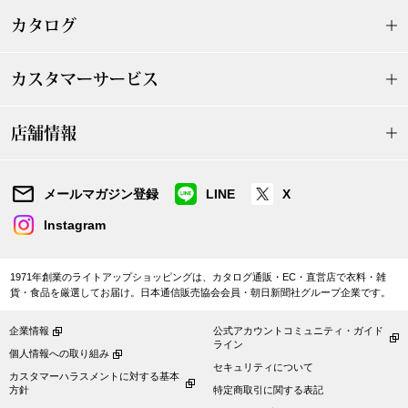
【特集】HELL
カタログ
カスタマーサービス
おすすめカタ
Salon de GRANDGRIS
店舗情報
BOGARD August
ブランド
BOGARD July 2
メールマガジン登録
LINE
X
Instagram
特集
RUGLOG 2026 
1971年創業のライトアップショッピングは、カタログ通販・EC・直営店で衣料・雑
貨・食品を厳選してお届け。日本通信販売協会会員・朝日新聞社グループ企業です。
すべて見る
アウター
企業情報
公式アカウントコミュニティ・ガイド
ライン
個人情報への取り組み
ジャケット
セキュリティについて
カスタマーハラスメントに対する基本
方針
特定商取引に関する表記
ビール／酒
コート