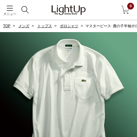
0
メニュー
TOP
メンズ
トップス
ポロシャツ
マスターピース･鹿の子半袖ポ
戻る
アウター
すべて見る
ジャケット
コート
ブルゾン
アンダーウェア
その他