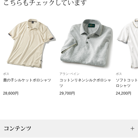
ザ･ノース･フ
こちらもチェックしています
ップ
ヘリーハンセン
ンス
カンタベリー
金谷製靴
ヘンリーコット
ボス
アラン･ペイン
ボス
鹿の子シルケットポロシャツ
コットンリネンシルクポロシャ
ソフトコット
ツ
ロシャツ
おすすめ特集
28,600円
29,700円
24,200円
【特集】Trave
【特集】cante
コンテンツ