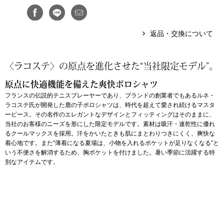
アンダーウェア
リュック･バッ
返品・交換について
ボストンバッグ
〈ラコステ〉の原点を進化させた“当社限定モデル”。
スーツケース／
原点に快適機能を備えた爽快ポロシャツ
フランスの伝説的テニスプレーヤーであり、ブランドの創業者でもあるルネ・
物
その他
ラコステ氏が開発した鹿の子ポロシャツは、時代を超えて愛され続けるマスタ
ーピース。その名作のエレガントなデザインとフィッティングはそのままに、
当社のお客様のニーズを形にした限定モデルです。素材は吸汗・速乾性に優れ
／アクセサリー
るクールマックスを採用。汗をかいたときも肌にまとわりつきにくく、爽快な
着心地です。また“薄着になる夏場は、小物を入れるポケットが足りなくなる”と
シューズ
いう不便さを解消するため、胸ポケットを付けました。暑い季節に活躍する特
ョン雑貨
別なアイテムです。
スリップオン
レースアップ