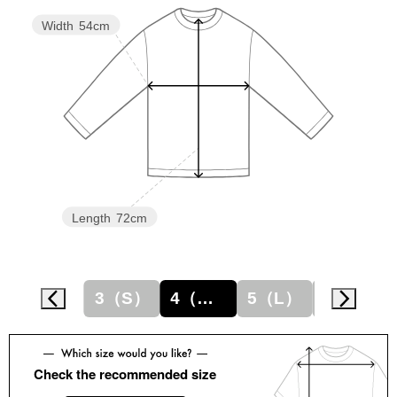
スニーカー
Width
54cm
ブーツ
サンダル
その他
Length
72cm
財布／小物
財布／コインケ
3（S）
4（M）
5（L）
6（XL）
革小物
Miss Kyouko／ミスキョウコ
ポーチ
Check the recommended size
ブランド