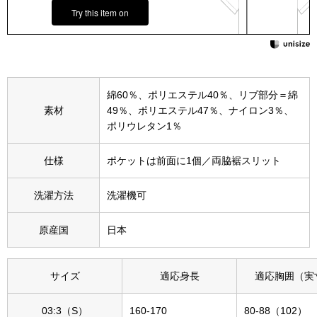
Try this item on
その他
特集
ウオッチ／ア
ホビー
すべて見る
綿60％、ポリエステル40％、リブ部分＝綿
ウオッチ
素材
49％、ポリエステル47％、ナイロン3％、
ポリウレタン1％
ネックレス
仕様
ポケットは前面に1個／両脇裾スリット
ック
ブレスレット
洗濯方法
洗濯機可
その他
原産国
日本
･テーブルウェア
サイズ
適応身長
適応胸囲（実
ファッション
03:3（S）
160-170
80-88（102）