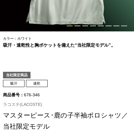
トップス
Tシャツ／カッ
物
ポロシャツ
カラー：ホワイト
／アクセサリー
吸汗・速乾性と胸ポケットを備えた“当社限定モデル”。
シャツ
ョン雑貨
トレーナー／パ
当社限定商品
吸汗
速乾
セーター／カー
商品番号：
676-346
ベスト
ラコステ(LACOSTE)
マスターピース･鹿の子半袖ポロシャツ／
その他
当社限定モデル