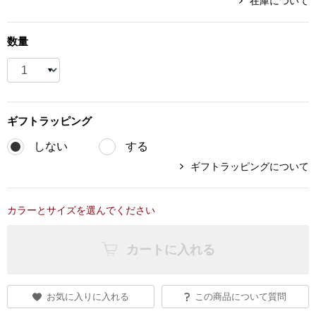
在庫について
ブランド
その他
数量
特集
バッグ
カタログ
ギフト
ラッピング
トートバッグ
しない
する
ス
すべて見る
ハンドバッグ
ギフトラッピングについて
ショルダーバッ
カラーとサイズを選んでください
ブリーフケース
カートに入れる
ス／チュニック
クラッチバッグ
お気に入りに入れる
この商品について質問
ボディバッグ