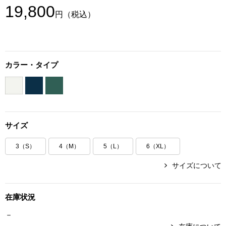
19,800
ボトムス
円
（税込）
パンツ／スラッ
カラー・タイプ
ショート･クロ
デニム
その他
サイズ
3（S）
4（M）
5（L）
6（XL）
ルーム･アン
サイズについて
ルームウェア／
在庫状況
－
BOGARD 最新号はこちら
アンダーウェア