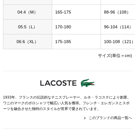
帽子
キッズ
04:4（M）
165-175
88-96（108）
ネクタイ
芸品
05:5（L）
170-180
96-104（114）
マフラー／スヌ
06:6（XL）
175-185
100-108（121
スカーフ／スト
サイズ(単位＝cm)
手袋
ベルト
1933年、フランスの伝説的なテニスプレーヤー、ルネ・ラコステにより創業。
靴下
ワニのマークのポロシャツで幅広い人気を獲得。フレンチ・エレガンスとスポ
ーツを融合させた独特のスタイルが世界で愛されています。
サングラス／メ
このブランドの商品一覧へ
傘／日傘