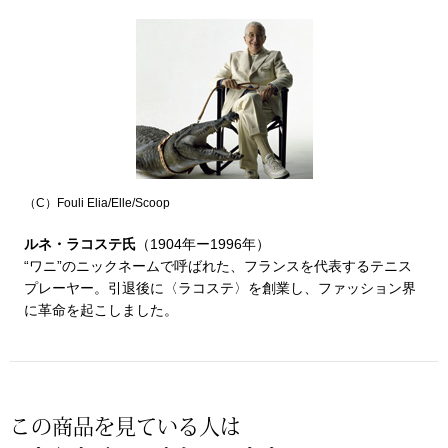
〈セイコー〉マウリッツハイス美術館公認フェ
その他
ルメールオマージュウオッチ
ブランド
和装
特集
和装小物
（C）Fouli Elia/Elle/Scoop
その他
ティ
すべて見る
ルネ・ラコステ氏
（1904年ー1996年）
“ワニ”のニックネームで呼ばれた、フランスを代表するテニス
プレーヤー。引退後に〈ラコステ〉を創業し、ファッション界
ケア
に革命を起こしました。
その他
ア
おすすめブラ
この商品を見ている人は