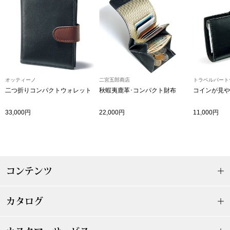
その他
特集
ウオッチ／ア
ホビー
すべて見る
ウオッチ
オッティーノ
二宮五郎商店
トラベルパート
二つ折りコンパクトウォレット
秋蝦夷鹿革･コンパクト財布
コインが見や
ネックレス
33,000円
22,000円
11,000円
ック
ブレスレット
その他
コンテンツ
･テーブルウェア
カタログ
ファッション