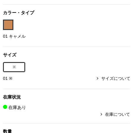
ボトムス
カラー・タイプ
パンツ／スラッ
01 キャメル
ショート･クロ
サイズ
デニム
※
その他
01 ※
サイズについて
ルーム･アン
在庫状況
在庫あり
ルームウェア／
在庫について
BOGARD 最新号はこちら
アンダーウェア
数量