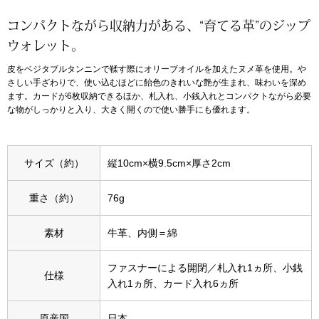
コンパクトながら収納力がある、“育てる革”のジップ
アンダーウェア
リュック･バッ
ウォレット。
皮をベジタブルタンニンで鞣す際にオリーブオイルを加えたヌメ革を使用。や
ボストンバッグ
さしい手ざわりで、使い込むほどに飴色のきれいな艶が生まれ、味わいを深め
ます。カードが6枚収納できるほか、札入れ、小銭入れとコンパクトながら必要
スーツケース／
な物がしっかりと入り、大きく開くので使い勝手にも優れます。
物
その他
サイズ（約）
縦10cm×横9.5cm×厚さ2cm
／アクセサリー
重さ（約）
76g
シューズ
ョン雑貨
素材
牛革、内側＝綿
スリップオン
ファスナーによる開閉／札入れ1ヵ所、小銭
仕様
入れ1ヵ所、カード入れ6ヵ所
レースアップ
原産国
日本