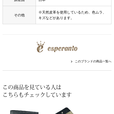
スニーカー
※天然皮革を使用しているため、色ムラ、
ブーツ
その他
キズなどがあります。
サンダル
その他
このブランドの商品一覧へ
財布／小物
財布／コインケ
この商品を見ている人は
革小物
こちらもチェックしています
Miss Kyouko／ミスキョウコ
ポーチ
ブランド