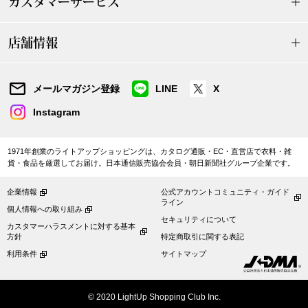
カスタマーサービス
帽子
キッズ
ネクタイ
店舗情報
芸品
マフラー／スヌ
メールマガジン登録
LINE
X
Instagram
スカーフ／スト
手袋
1971年創業のライトアップショッピングは、カタログ通販・EC・直営店で衣料・雑
貨・食品を厳選してお届け。日本通信販売協会会員・朝日新聞社グループ企業です。
ベルト
企業情報
公式アカウントコミュニティ・ガイド
ライン
個人情報への取り組み
セキュリティについて
靴下
カスタマーハラスメントに対する基本
方針
特定商取引に関する表記
利用条件
サイトマップ
サングラス／メ
© 2020 LightUp Shopping Club Inc.
傘／日傘