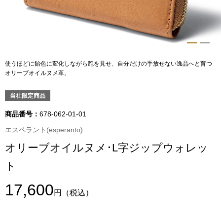
トップス
Tシャツ／カッ
物
ポロシャツ
使うほどに飴色に変化しながら艶を見せ、自分だけの手放せない逸品へと育つ
／アクセサリー
オリーブオイルヌメ革。
シャツ
当社限定商品
ョン雑貨
トレーナー／パ
商品番号：
678-062-01-01
エスペラント(esperanto)
セーター／カー
オリーブオイルヌメ･L字ジップウォレッ
ト
ベスト
17,600
その他
円
（税込）