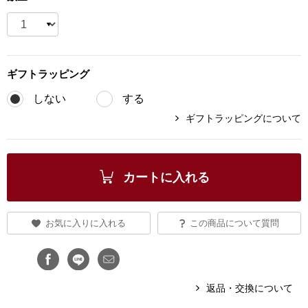
ブランド
その他
特集
ギフト
ラッピング
バッグ
カタログ
しない
する
トートバッグ
ギフトラッピングについて
ス
すべて見る
ハンドバッグ
カートに入れる
ショルダーバッ
お気に入りに入れる
この商品について質問
ブリーフケース
ス／チュニック
クラッチバッグ
返品・交換について
ボディバッグ