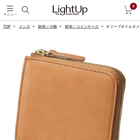
0
メニュー
TOP
メンズ
財布／小物
財布／コインケース
オリーブオイルヌメ
戻る
アウター
すべて見る
ジャケット
コート
ブルゾン
アンダーウェア
その他