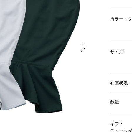
傘／日傘
ェア
ウオッチ
その他
財布／小物
ネックレス
カラー・
ブレスレット
和装
その他
財布／コインケース
革小物
ポーチ
着物／浴衣
ファッション雑貨
その他
和装小物
サイズ
バッグ
その他
帽子
ウオッチ／アクセサリー
ネクタイ
その他
マフラー／スヌード
スカーフ／ストール
ウオッチ
在庫状況
手袋
ネックレス
ベルト
ブレスレット
靴下
リング
数量
サングラス／メガネ
イヤリング／ピアス
バッグ
傘／日傘
ブローチ
その他
その他
ギフト
ラッピン