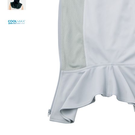
ルーム･アンダーウ
Tシャツ／カットソー
Tシャツ／カットソー
ブランケット／ソファカバー
ハンドバッグ
生活家電
ポロシャツ
ポロシャツ
カーペット／ラグ／マット
ショルダーバッグ
キッチン家電
シャツ
シャツ／ブラウス
寝具
ブリーフケース
ルームウェア／パジャマ
AV機器
トレーナー／パーカ
タンクトップ／キャミソール
カーテン／のれん／簾
クラッチバッグ
アンダーウェア
その他
セーター／カーディガン
トレーナー／パーカ
その他
ボディバッグ
その他
ベスト
セーター
リュック･バックパック
ホビー･キッズ
その他
カーディガン／アンサンブル
ボストンバッグ
生活雑貨
バッグ
ベスト
スーツケース／キャリー
ホビー／玩具
スーツ
その他
ボトムス
インテリアアート･ルームアクセ
トートバッグ
人形／ぬいぐるみ
その他
サリー
ハンドバッグ
光学機器
クロック／気象計
シューズ
パンツ／スラックス
ショルダーバッグ
ステーショナリー
バス･トイレタリー
ワンピース／チュニック
ショート･クロップドパンツ
クラッチバッグ
AVソフト／書籍／図録
ランドリー
デニム
スリップオン
ボディバッグ
アウトドア･スポーツ用品
掃除用品
その他
ワンピース
レースアップ
リュック･バックパック
その他
スリッパ／ルームシューズ
シャツワンピース
スニーカー
ボストンバッグ
防災･防犯用品
チュニック
ブーツ
スーツケース／キャリー
ガーデニング
サンダル
その他
和のインテリア小物
その他
仏具／香