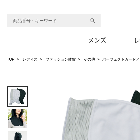
メンズ
レ
TOP
レディス
ファッション雑貨
その他
パーフェクトガード／
すべてのメンズアイテム
すべてのレディスアイテム
すべてのホーム&ホビーアイテム
すべてのビューティアイテム
すべてのグルメアイテム
アウター
アウター
家具
フェイスケア
食品
ルーム･アンダーウ
ボトムス
キッチン･テーブル
メイクアップ
頒布会
ジャケット
ジャケット
テーブル／椅子･座椅子
ルームウェア／パジャマ
スカート
テーブルウェア
コート
コート
収納家具
アンダーウェア
パンツ／スラックス
調理器具
ボディケア
ワイン／ビール／酒
フレグランス
ブルゾン
ブルゾン
その他
その他
ワイド･ガウチョパンツ
キッチン雑貨
その他
その他
レギンス／スパッツ
その他
ショート･クロップドパン
ファブリック
バッグ
ヘアケア
その他
その他
その他
トップス
トップス
家電
クッション／座布団
トートバッグ