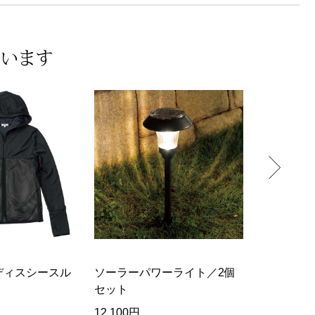
ています
エアピーク
ディスシースル
ソーラーパワーライト／2個
高通気性ス
セット
12,100円
5,280円