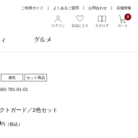
ご利用ガイド
よくあるご質問
お問合わせ
店舗情報
0
ログイン
お気に入り
カタログ
カート
ティ
グルメ
ョン雑貨
速乾
セット商品
682-781-01-01
ヌード
トール
クトガード／2色セット
0
円
（税込）
メガネ