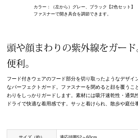
ヘルスケア
カラー：（左から）グレー、ブラック【2色セット】
その他
ファスナーで開き具合を調節できます。
頭や顔まわりの紫外線をガード
便利。
フード付きウェアのフード部分を切り取ったようなデザイ
なパーフェクトガード。ファスナーを閉めると顔を覆うこ
わりをしっかりガードします。素材には吸汗速乾性・通気
ドライで快適な着用感です。サッと着けられ、散歩や庭仕
サイズ（約）
適応頭囲52～60cm