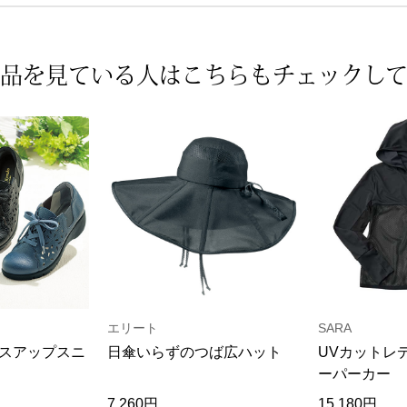
品を見ている人は
こちらもチェックし
エリート
SARA
スアップスニ
日傘いらずのつば広ハット
UVカットレ
ーパーカー
7,260円
15,180円