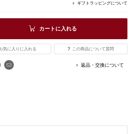
【特集】Travel Partner／トラベル
ギフトラッピングについて
ルボタンのアルパカ混ニット
【特集】使いやすさを追求した 防
パートナー
災用品
【特集】canterbury／カンタベリー
【特集】ギフトセレクション
【特集】HELLY HANSEN／ヘリー
カートに入れる
ハンセン
お気に入りに入れる
この商品について質問
おすすめカタログ
返品・交換について
BOGARD August 2026 vol.181
BOGARD July 2026 vol.180
RUGLOG 2026 Summer Vol.30