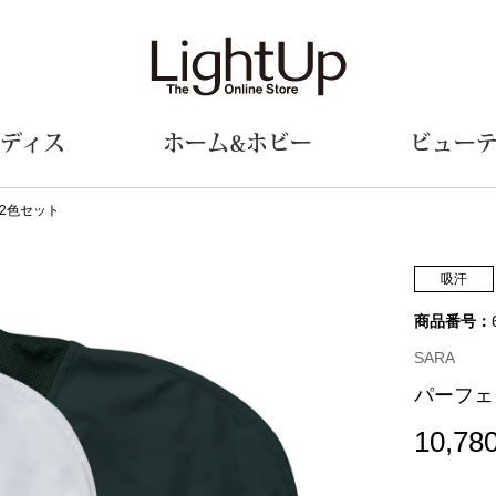
ディス
ホーム&ホビー
ビュー
2色セット
ェア
ウェア
財布／小物
シューズ
美術･工芸品
定期便
和装
ファッシ
吸汗
商品番号：
財布／コインケース
スリップオン
和装小物
帽子
革小物
レースアップ
その他
マフラー／ス
SARA
ポーチ
パンプス
スカーフ／ス
パーフェ
その他
スニーカー
手袋
その他
ツ
ブーツ
ベルト
10,78
サンダル
靴下
ウオッチ／アクセサリー
その他
サングラス／