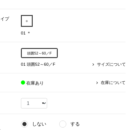
【特集】〈セイコー〉マウリッ
Miss Kyouko／ミスキョウコ
Salon de GRANDGRIS
【特集】食彩倶楽部
ツハイス美術館公認フェルメー
タイプ
おすすめブランド
おすすめブランド
おすすめブランド
ルオマージュウオッチ
01 ＊
BOGARD 最新号はこちら
リネアフレスコ
ベキュア グラン／プレミアム
食彩倶楽部
おすすめブランド
ヤッコマリカルド
メイクプロポーション
おすすめブランド
セイコー
頭囲52～60／F
銀座花菱
ネイチャーマジック
おすすめ特集
ソニー
ミスキョウコ
かづきれいこ
01 頭囲52～60／F
サイズについて
ザ･ノース･フェイス
コラントッテ
ベアー
レフィーネ
【特集】〈銀座 梅林〉国産ヒレ肉
ヘリーハンセン
の特製カツ丼の具
Fabric by ベストオブモリス
カンタベリー
在庫について
在庫あり
フェイラー
【特集】ご飯のお供
金谷製靴
おすすめ特集
おすすめ特集
【特集】おうちご飯、おうち飲み
ヘンリーコットンズ
【特集】ゆったりサイズ for Ladies
【特集】当社限定ビューティーアイ
おすすめ特集
テム
【特集】ベーシックアイテム for
おすすめ特集
Ladies
【特集】VECUA GRAND PREMIUM
【特集】William Morris／ウィリア
しない
する
ム･モリス
【特集】〈ロングウォーク〉カラフ
【特集】五島の椿
グ