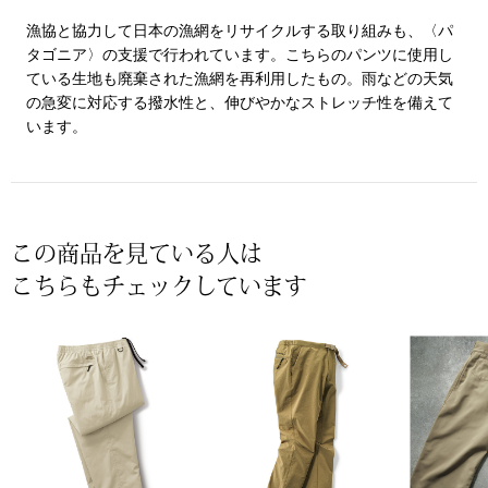
【特集】HELL
漁協と協力して日本の漁網をリサイクルする取り組みも、〈パ
タゴニア〉の支援で行われています。こちらのパンツに使用し
ている生地も廃棄された漁網を再利用したもの。雨などの天気
おすすめカタ
の急変に対応する撥水性と、伸びやかなストレッチ性を備えて
います。
Salon de GRANDGRIS
BOGARD August
ブランド
BOGARD July 2
この商品を見ている人は
特集
RUGLOG 2026 
こちらもチェックしています
すべて見る
アウター
ジャケット
ビール／酒
コート