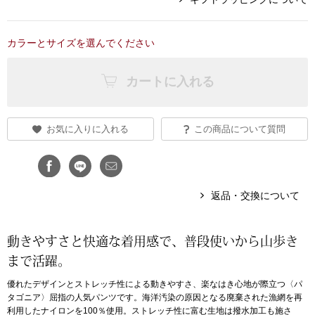
アンダーウェア
リュック･バッ
カラーとサイズを選んでください
ボストンバッグ
カートに入れる
スーツケース／
お気に入りに入れる
この商品について質問
物
その他
／アクセサリー
返品・交換について
シューズ
ョン雑貨
動きやすさと快適な着用感で、普段使いから山歩き
スリップオン
まで活躍。
レースアップ
優れたデザインとストレッチ性による動きやすさ、楽なはき心地が際立つ〈パ
タゴニア〉屈指の人気パンツです。海洋汚染の原因となる廃棄された漁網を再
利用したナイロンを100％使用。ストレッチ性に富む生地は撥水加工も施さ