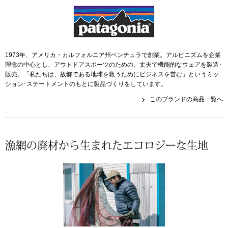
ザ･ノース･フ
ップ
ヘリーハンセン
ンス
カンタベリー
1973年、アメリカ・カルフォルニア州ベンチュラで創業。アルピニズムを企業
理念の中心とし、アウトドアスポーツのための、丈夫で機能的なウェアを製造･
販売。「私たちは、故郷である地球を救うためにビジネスを営む」というミッ
金谷製靴
ション･ステートメントのもとに製品づくりをしています。
このブランドの商品一覧へ
ヘンリーコット
漁網の廃材から生まれたエコロジーな生地
おすすめ特集
【特集】Trave
【特集】cante