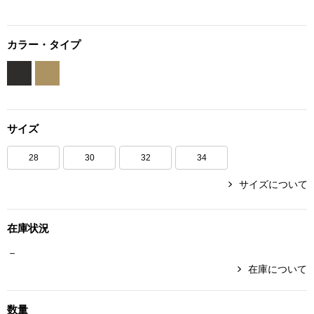
ボトムス
カラー・タイプ
パンツ／スラッ
ショート･クロ
サイズ
デニム
28
30
32
34
その他
サイズについて
ルーム･アン
在庫状況
－
ルームウェア／
在庫について
BOGARD 最新号はこちら
アンダーウェア
数量