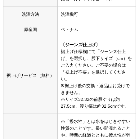
帽子
キッズ
洗濯方法
洗濯機可
ネクタイ
芸品
原産国
ベトナム
マフラー／スヌ
〔ジーンズ仕上げ〕
スカーフ／スト
裾上げ仕様欄にて「ジーンズ仕上
げ」を選択し、股下サイズ（cm）を
ご入力ください。ご不要の場合は
手袋
「裾上げ不要」を選択してくださ
裾上げサービス（無料）
い。
ベルト
※裾上げ後の交換・返品はお受けで
きません。
※サイズ32:32の前股ぐりは約
靴下
27.5cm、渡り幅は約32.5cmです。
サングラス／メ
※「撥水性」とは水をはじきやすい
性質のことです。長い間濡れること
傘／日傘
や、時間の経過とともに撥水性が弱