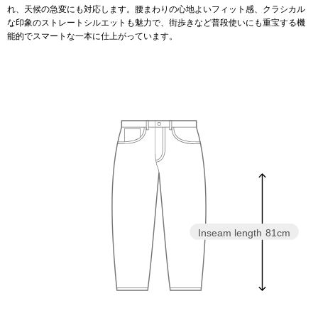
スニーカー
れ、天候の急変にも対応します。腰まわりの心地よいフィット感、クラシカル
な印象のストレートシルエットも魅力で、街歩きなど普段使いにも重宝する機
能的でスマートな一本に仕上がっています。
ブーツ
サンダル
その他
財布／小物
財布／コインケ
Inseam length
81cm
革小物
Miss Kyouko／ミスキョウコ
ポーチ
ブランド