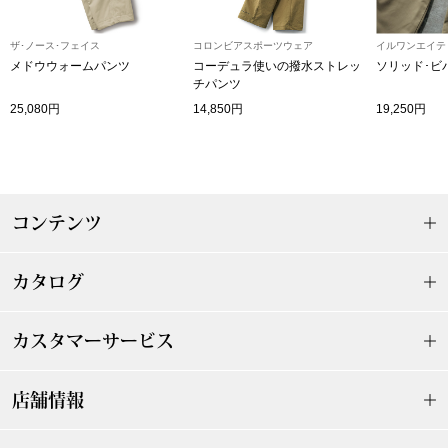
ザ･ノース･フェイス
コロンビアスポーツウェア
イルワンエイテ
ブルゾン
メドウウォームパンツ
コーデュラ使いの撥水ストレッ
ソリッド･ビ
チパンツ
その他
25,080円
14,850円
19,250円
トップス
コンテンツ
Tシャツ／カッ
カタログ
ポロシャツ
カスタマーサービス
シャツ／ブラウ
店舗情報
タンクトップ／