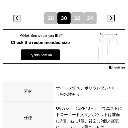
その他
特集
28
30
32
34
ウオッチ／ア
ホビー
すべて見る
Check the recommended size
ウオッチ
Try this item on
ネックレス
ック
ブレスレット
ナイロン96％、ポリウレタン4％
その他
素材
（撥水性有り）
･テーブルウェア
UVカット（UPF40＋）／ウエストに
ファッション
ドローコード入り／ポケットは前面
仕様
に2個、右に1個、背面に2個／裾裏
にロールアップ用コード付