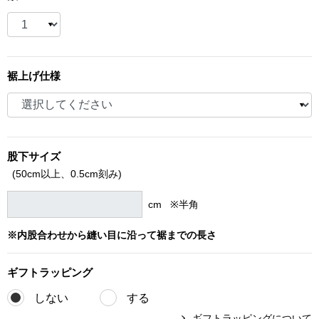
ブランド
その他
特集
裾上げ仕様
バッグ
カタログ
トートバッグ
股下サイズ
ス
すべて見る
ハンドバッグ
(50cm以上、
0.5cm刻み)
ショルダーバッ
cm ※半角
※内股合わせから縫い目に沿って裾までの長さ
ブリーフケース
ギフト
ラッピング
ス／チュニック
クラッチバッグ
しない
する
ボディバッグ
ギフトラッピングについて