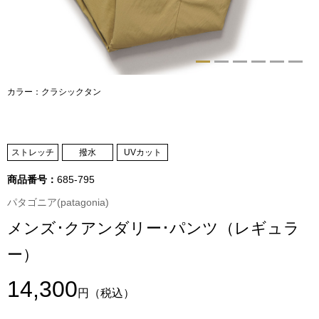
トップス
Tシャツ／カッ
物
ポロシャツ
カラー：クラシックタン
／アクセサリー
シャツ
ョン雑貨
ストレッチ
撥水
UVカット
トレーナー／パ
商品番号：
685-795
セーター／カー
パタゴニア(patagonia)
メンズ･クアンダリー･パンツ（レギュラ
ベスト
ー）
その他
14,300
円
（税込）