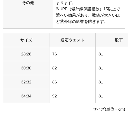
その他
まります。
〈セイコー〉マウリッツハイス美術館公認フェ
※UPF（紫外線保護指数）15以上で
その他
ルメールオマージュウオッチ
遮へい効果があり、数値が大きいほ
ど紫外線の影響を防ぎます。
ブランド
和装
サイズ
適応ウエスト
股下
特集
和装小物
28:28
76
81
その他
30:30
82
81
ティ
すべて見る
32:32
86
81
ケア
その他
34:34
92
81
ア
サイズ(単位＝cm)
おすすめブラ