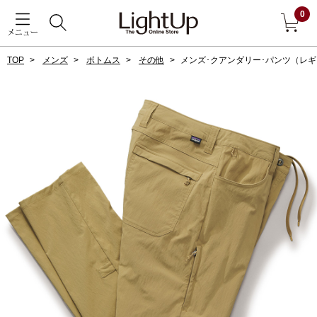
0
メニュー
TOP
メンズ
ボトムス
その他
メンズ･クアンダリー･パンツ（レ
戻る
アウター
すべて見る
ジャケット
コート
ブルゾン
アンダーウェア
その他