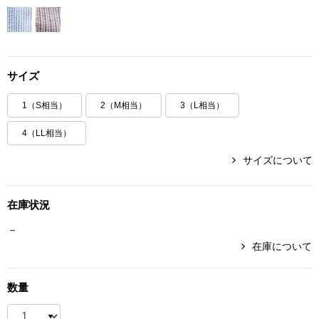
ボトムス
パンツ／スラッ
サイズ
ショート･クロ
1（S相当）
2（M相当）
3（L相当）
デニム
4（LL相当）
サイズについて
その他
在庫状況
ルーム･アン
－
在庫について
ルームウェア／
数量
BOGARD 最新号はこちら
アンダーウェア