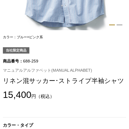
トップス
Tシャツ／カッ
物
ポロシャツ
カラー：ブルー×ピンク系
／アクセサリー
シャツ
当社限定商品
ョン雑貨
商品番号：
688-259
トレーナー／パ
マニュアルアルファベット(MANUAL ALPHABET)
リネン混サッカー･ストライプ半袖シャツ
セーター／カー
15,400
円
（税込）
ベスト
その他
カラー・タイプ