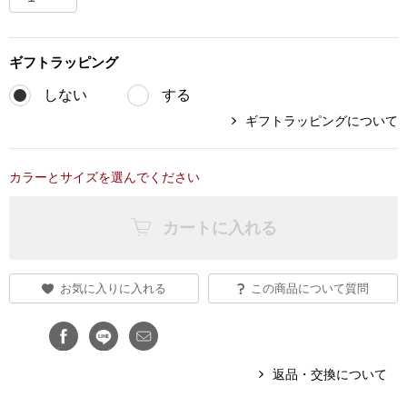
ブランド
その他
ギフト
ラッピング
特集
しない
する
バッグ
ギフトラッピングについて
カタログ
トートバッグ
カラーとサイズを選んでください
ス
すべて見る
ハンドバッグ
カートに入れる
ショルダーバッ
お気に入りに入れる
この商品について質問
ブリーフケース
ス／チュニック
クラッチバッグ
返品・交換について
ボディバッグ