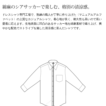
綿麻のシアサッカーで楽しむ、格別の清涼感。
アンダーウェア
リュック･バッ
ドレスシャツ専門工場で、熟練の職人が丁寧に作り上げた〈マニュアルアルフ
ァベット〉の上質なカジュアルシャツ。着心地が良く、耐久性も高いので長い
ボストンバッグ
愛着に応えます。生地表面に凹凸のあるサッカー地を綿麻素材で織り上げ、爽
やかな配色でストライプを施した清涼感に富んだシャツです。
スーツケース／
物
その他
／アクセサリー
シューズ
ョン雑貨
スリップオン
レースアップ