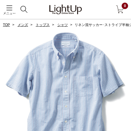
0
メニュー
TOP
メンズ
トップス
シャツ
リネン混サッカー･ストライプ半袖
戻る
アウター
すべて見る
ジャケット
コート
ブルゾン
アンダーウェア
その他