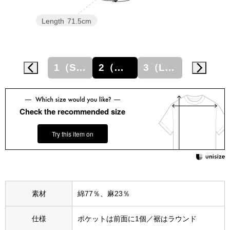
スニーカー
Length
71.5cm
ブーツ
サンダル
1（S相当）
2（M相当）
3（L相当）
4（LL相当）
その他
Check the recommended size
財布／小物
Try this item on
財布／コインケ
革小物
素材
綿77％、麻23％
Miss Kyouko／ミスキョウコ
ポーチ
仕様
ポケットは前面に1個／裾はラウンド
ブランド