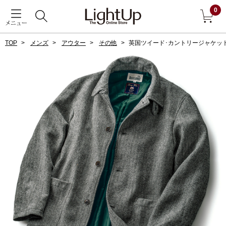
0
メニュー
TOP
メンズ
アウター
その他
英国ツイード･カントリージャケッ
戻る
アウター
すべて見る
ジャケット
コート
ブルゾン
アンダーウェア
その他