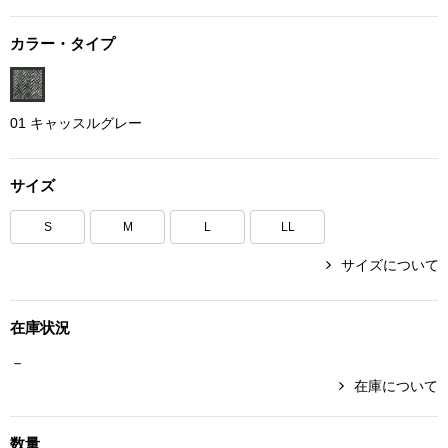
ボトムス
カラー・タイプ
パンツ／スラッ
01 キャッスルグレー
ショート･クロ
デニム
サイズ
S
M
L
LL
その他
サイズについて
ルーム･アン
在庫状況
－
ルームウェア／
在庫について
BOGARD 最新号はこちら
アンダーウェア
数量