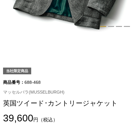
トップス
Tシャツ／カッ
物
ポロシャツ
／アクセサリー
シャツ
ョン雑貨
トレーナー／パ
当社限定商品
商品番号：
688-468
セーター／カー
マッセルバラ(MUSSELBURGH)
英国ツイード･カントリージャケット
ベスト
39,600
その他
円
（税込）