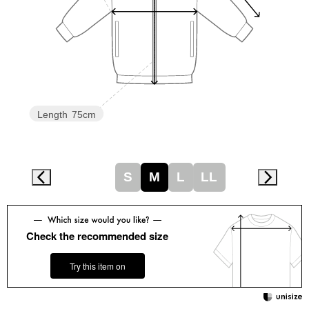
スニーカー
ブーツ
サンダル
Length
75cm
その他
財布／小物
S
M
L
LL
財布／コインケ
Check the recommended size
革小物
Try this item on
Miss Kyouko／ミスキョウコ
ポーチ
ブランド