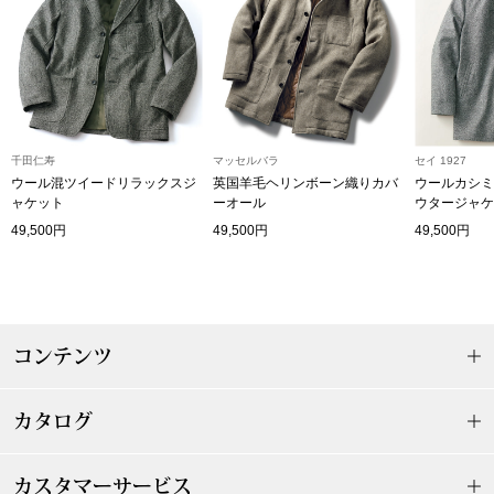
ザ･ノース･フ
ップ
ヘリーハンセン
ンス
カンタベリー
千田仁寿
マッセルバラ
セイ 1927
金谷製靴
ウール混ツイードリラックスジ
英国羊毛ヘリンボーン織りカバ
ウールカシミ
ャケット
ーオール
ウタージャケ
49,500円
49,500円
49,500円
ヘンリーコット
おすすめ特集
コンテンツ
【特集】Trave
カタログ
【特集】cante
カスタマーサービス