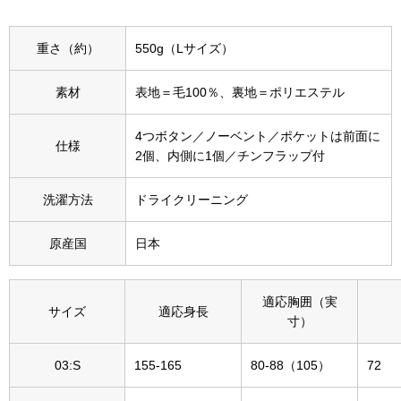
その他
特集
重さ（約）
550g（Lサイズ）
ウオッチ／ア
素材
表地＝毛100％、裏地＝ポリエステル
ホビー
すべて見る
4つボタン／ノーベント／ポケットは前面に
ウオッチ
仕様
2個、内側に1個／チンフラップ付
ネックレス
洗濯方法
ドライクリーニング
ック
ブレスレット
原産国
日本
その他
適応胸囲（実
･テーブルウェア
サイズ
適応身長
寸）
ファッション
03:S
155-165
80-88（105）
72