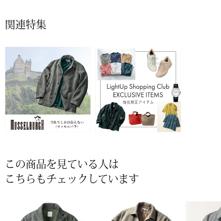
〈セイコー〉マウリッツハイス美術館公認フェ
その他
関連特集
ルメールオマージュウオッチ
ブランド
和装
特集
和装小物
その他
ティ
すべて見る
ケア
その他
この商品を見ている人は
ア
こちらもチェックしています
おすすめブラ