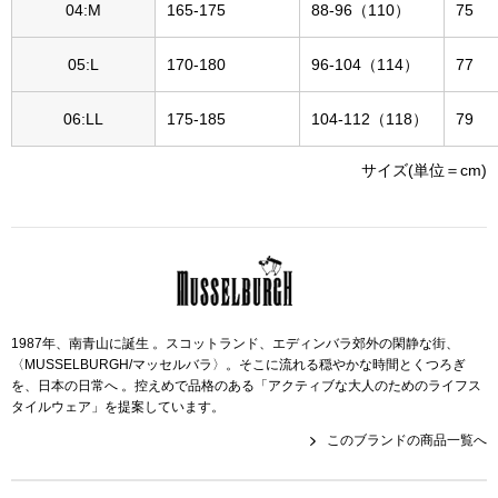
帽子
キッズ
04:M
165-175
88-96（110）
75
ネクタイ
05:L
170-180
96-104（114）
77
芸品
06:LL
175-185
104-112（118）
79
マフラー／スヌ
サイズ(単位＝cm)
スカーフ／スト
手袋
ベルト
1987年、南青山に誕生 。スコットランド、エディンバラ郊外の閑静な街、
靴下
〈MUSSELBURGH/マッセルバラ〉。そこに流れる穏やかな時間とくつろぎ
を、日本の日常へ 。控えめで品格のある「アクティブな大人のためのライフス
タイルウェア」を提案しています。
サングラス／メ
このブランドの商品一覧へ
傘／日傘