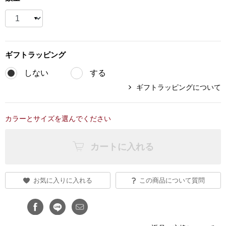
ブランド
その他
特集
ギフト
ラッピング
バッグ
カタログ
しない
する
トートバッグ
ギフトラッピングについて
ス
すべて見る
ハンドバッグ
カラーとサイズを選んでください
ショルダーバッ
カートに入れる
ブリーフケース
お気に入りに入れる
この商品について質問
ス／チュニック
クラッチバッグ
ボディバッグ