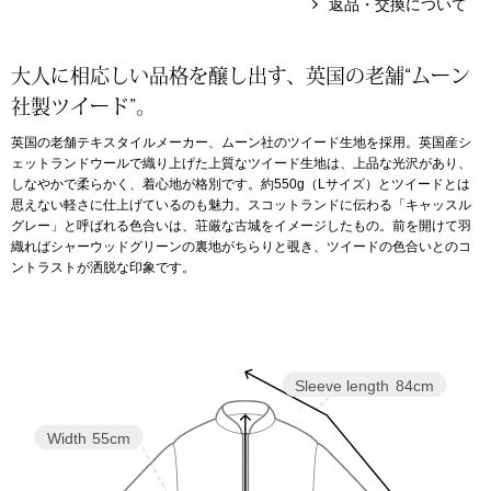
返品・交換について
アンダーウェア
リュック･バッ
大人に相応しい品格を醸し出す、英国の老舗“ムーン
社製ツイード”。
ボストンバッグ
英国の老舗テキスタイルメーカー、ムーン社のツイード生地を採用。英国産シ
ェットランドウールで織り上げた上質なツイード生地は、上品な光沢があり、
スーツケース／
しなやかで柔らかく、着心地が格別です。約550g（Lサイズ）とツイードとは
思えない軽さに仕上げているのも魅力。スコットランドに伝わる「キャッスル
物
グレー」と呼ばれる色合いは、荘厳な古城をイメージしたもの。前を開けて羽
その他
織ればシャーウッドグリーンの裏地がちらりと覗き、ツイードの色合いとのコ
ントラストが洒脱な印象です。
／アクセサリー
シューズ
ョン雑貨
スリップオン
Sleeve length
84cm
レースアップ
Width
55cm