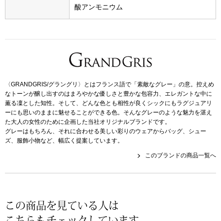
酸アンモニウム
その他
特集
ウオッチ／ア
ホビー
すべて見る
ウオッチ
〈GRANDGRIS/グラングリ〉とはフランス語で「素敵なグレー」の意。控えめ
なトーンが醸し出すのはまろやかな優しさと豊かな包容力、エレガントな中に
ネックレス
薫る凜とした知性。そして、どんな色とも相性が良くシックにもラグジュアリ
ーにも思いのままに魅せることができる色。そんなグレーのような魅力を湛え
ック
た大人の女性のために企画した当社オリジナルブランドです。
ブレスレット
グレーはもちろん、それに合わせる美しい彩りのウェアからバッグ、シュー
ズ、服飾小物など、幅広く提案しています。
その他
このブランドの商品一覧へ
･テーブルウェア
ファッション
この商品を見ている人は
こちらもチェックしています