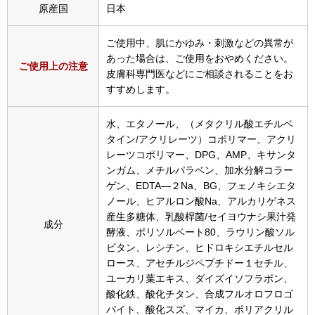
スニーカー
原産国
日本
ブーツ
ご使用中、肌にかゆみ・刺激などの異常が
あった場合は、ご使用をおやめください。
ご使用上の注意
皮膚科専門医などにご相談されることをお
サンダル
すすめします。
その他
水、エタノール、（メタクリル酸エチルベ
タイン/アクリレーツ）コポリマー、アクリ
レーツコポリマー、DPG、AMP、キサンタ
ンガム、メチルパラベン、加水分解コラー
財布／小物
ゲン、EDTA―２Na、BG、フェノキシエタ
ノール、ヒアルロン酸Na、アルカリゲネス
財布／コインケ
産生多糖体、乳酸桿菌/セイヨウナシ果汁発
成分
酵液、ポリソルベート80、ラウリン酸ソル
ビタン、レシチン、ヒドロキシエチルセル
革小物
ロース、アセチルジペプチドー１セチル、
Miss Kyouko／ミスキョウコ
ユーカリ葉エキス、ダイズイソフラボン、
ポーチ
酸化鉄、酸化チタン、合成フルオロフロゴ
バイト、酸化スズ、マイカ、ポリアクリル
ブランド