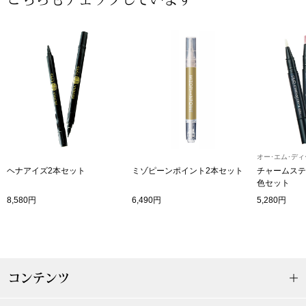
帽子
キッズ
ネクタイ
芸品
マフラー／スヌ
スカーフ／スト
手袋
オー･エム･ディ
ヘナアイズ2本セット
ミゾピーンポイント2本セット
チャームステ
色セット
ベルト
8,580円
6,490円
5,280円
靴下
サングラス／メ
コンテンツ
傘／日傘