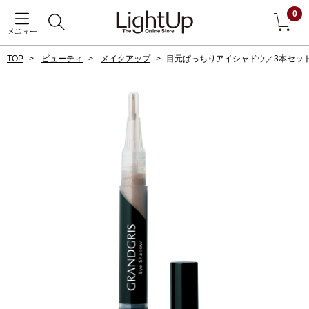
0
メニュー
TOP
ビューティ
メイクアップ
目元ぱっちりアイシャドウ／3本セッ
戻る
アウター
すべて見る
ジャケット
コート
ブルゾン
アンダーウェア
その他