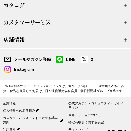
カタログ
〈セイコー〉マウリッツハイス美術館公認フェ
その他
ルメールオマージュウオッチ
カスタマーサービス
ブランド
和装
店舗情報
特集
和装小物
メールマガジン登録
LINE
X
その他
Instagram
ティ
すべて見る
ケア
1971年創業のライトアップショッピングは、カタログ通販・EC・直営店で衣料・雑
その他
貨・食品を厳選してお届け。日本通信販売協会会員・朝日新聞社グループ企業です。
ア
企業情報
公式アカウントコミュニティ・ガイド
ライン
個人情報への取り組み
おすすめブラ
セキュリティについて
カスタマーハラスメントに対する基本
方針
特定商取引に関する表記
利用条件
サイトマップ