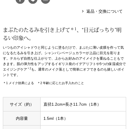
返品・交換について
アンダーウェア
リュック･バッ
＊1
ボストンバッグ
まぶたのたるみを引き上げて
、“目元ぱっちり”明
るい印象へ。
スーツケース／
いつものアイシャドウと同じように塗るだけで、まぶたに薄い皮膜を作って気
になるたるみを引き上げ。シャンパンベージュカラーが上品に目元を彩りま
す。テカらず自然な仕上がりで、上からお好みのアイメイクを重ねることもで
物
その他
きます。肌の弾力性をアップするイギリス発のイデアリフトや5つの保湿成分で
＊2
エイジングケア
も。通常のメイク落としで簡単にオフできるのも嬉しいポイ
／アクセサリー
ントです。
シューズ
＊1 メイク効果による ＊2 年齢に応じたお手入れのこと
ョン雑貨
スリップオン
サイズ（約）
直径1.2cm×長さ11.7cm（1本）
レースアップ
内容量
1.5ml（1本）