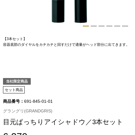
トップス
Tシャツ／カッ
物
ポロシャツ
【3本セット】
／アクセサリー
容器底部のダイヤルをカチカチと回すだけで適量がヘッド部分に出てきます。
シャツ
ョン雑貨
トレーナー／パ
当社限定商品
セーター／カー
セット商品
ベスト
商品番号：
691-845-01-01
グラングリ(GRANDGRIS)
その他
目元ぱっちりアイシャドウ／3本セット