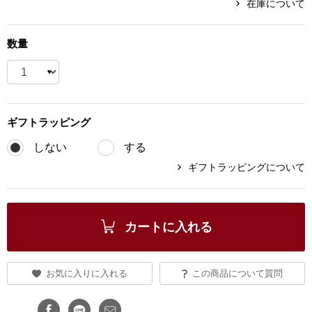
在庫について
ブランド
その他
数量
特集
バッグ
カタログ
トートバッグ
ギフト
ラッピング
しない
する
ス
すべて見る
ハンドバッグ
ギフトラッピングについて
ショルダーバッ
カートに入れる
ブリーフケース
ス／チュニック
クラッチバッグ
お気に入りに入れる
この商品について質問
ボディバッグ