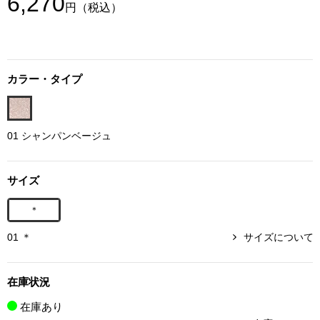
6,270
円
（税込）
ボトムス
パンツ／スラッ
カラー・タイプ
ショート･クロ
デニム
01 シャンパンベージュ
その他
サイズ
＊
ルーム･アン
01 ＊
サイズについて
ルームウェア／
在庫状況
BOGARD 最新号はこちら
在庫あり
アンダーウェア