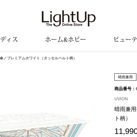
ディス
ホーム&ホビー
ビュー
傘／プレミアムホワイト（タッセルベルト柄）
ェア
ウェア
財布／小物
シューズ
美術･工芸品
定期便
和装
ファッシ
晴雨兼用
商品番号：
財布／コインケース
スリップオン
和装小物
帽子
革小物
レースアップ
その他
マフラー／ス
UVION
ポーチ
パンプス
スカーフ／ス
晴雨兼用
その他
スニーカー
手袋
その他
ト柄）
ツ
ブーツ
ベルト
サンダル
靴下
ウオッチ／アクセサリー
11,99
その他
サングラス／