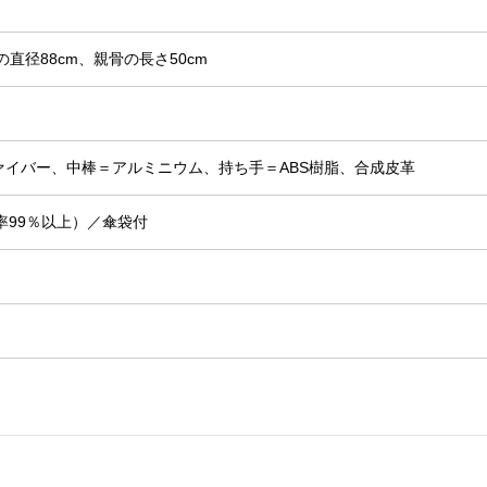
の直径88cm、親骨の長さ50cm
ァイバー、中棒＝アルミニウム、持ち手＝ABS樹脂、合成皮革
率99％以上）／傘袋付