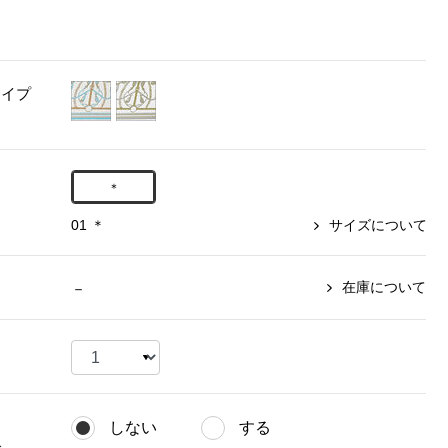
【特集】〈セイコー〉マウリッ
Miss Kyouko／ミスキョウコ
Salon de GRANDGRIS
【特集】食彩倶楽部
ツハイス美術館公認フェルメー
おすすめブランド
おすすめブランド
おすすめブランド
ルオマージュウオッチ
タイプ
BOGARD 最新号はこちら
リネアフレスコ
ベキュア グラン／プレミアム
食彩倶楽部
おすすめブランド
ヤッコマリカルド
メイクプロポーション
おすすめブランド
セイコー
銀座花菱
ネイチャーマジック
＊
おすすめ特集
ソニー
ミスキョウコ
かづきれいこ
ザ･ノース･フェイス
01 ＊
サイズについて
コラントッテ
ベアー
レフィーネ
【特集】〈銀座 梅林〉国産ヒレ肉
ヘリーハンセン
の特製カツ丼の具
Fabric by ベストオブモリス
カンタベリー
在庫について
－
フェイラー
【特集】ご飯のお供
金谷製靴
おすすめ特集
おすすめ特集
【特集】おうちご飯、おうち飲み
ヘンリーコットンズ
【特集】ゆったりサイズ for Ladies
【特集】当社限定ビューティーアイ
おすすめ特集
テム
【特集】ベーシックアイテム for
おすすめ特集
Ladies
【特集】VECUA GRAND PREMIUM
【特集】William Morris／ウィリア
しない
する
ム･モリス
【特集】〈ロングウォーク〉カラフ
【特集】五島の椿