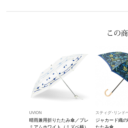
この商
UVION
スティグ･リンド
晴雨兼用折りたたみ傘／プレ
ジャカード織の
ミアムホワイト（ミズベ柄）
たたみ傘