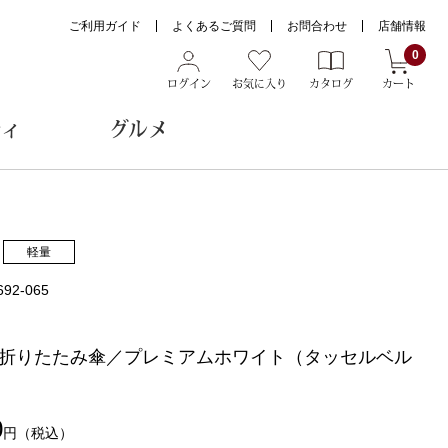
ご利用ガイド
よくあるご質問
お問合わせ
店舗情報
0
ログイン
お気に入り
カタログ
カート
ティ
グルメ
ョン雑貨
軽量
692-065
ヌード
トール
折りたたみ傘／プレミアムホワイト（タッセルベル
0
円
（税込）
メガネ