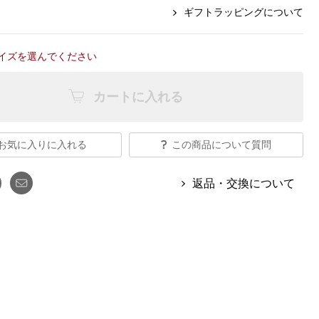
【特集】Travel Partner／トラベル
グ
ルボタンのアルパカ混ニット
【特集】使いやすさを追求した 防
ギフトラッピングについて
パートナー
災用品
【特集】canterbury／カンタベリー
【特集】ギフトセレクション
イズを選んでください
【特集】HELLY HANSEN／ヘリー
ハンセン
カートに入れる
おすすめカタログ
お気に入りに入れる
この商品について質問
BOGARD August 2026 vol.181
BOGARD July 2026 vol.180
返品・交換について
RUGLOG 2026 Summer Vol.30