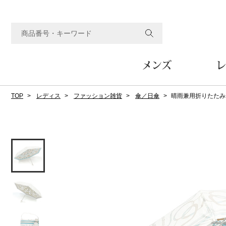
メンズ
レ
TOP
レディス
ファッション雑貨
傘／日傘
晴雨兼用折りたたみ
すべてのメンズアイテム
すべてのレディスアイテム
すべてのホーム&ホビーアイテム
すべてのビューティアイテム
すべてのグルメアイテム
アウター
アウター
家具
フェイスケア
食品
ルーム･アンダーウ
ボトムス
キッチン･テーブル
メイクアップ
頒布会
ジャケット
ジャケット
テーブル／椅子･座椅子
ルームウェア／パジャマ
スカート
テーブルウェア
コート
コート
収納家具
アンダーウェア
パンツ／スラックス
調理器具
ボディケア
ワイン／ビール／酒
フレグランス
ブルゾン
ブルゾン
その他
その他
ワイド･ガウチョパンツ
キッチン雑貨
その他
その他
レギンス／スパッツ
その他
ショート･クロップドパン
ファブリック
バッグ
ヘアケア
その他
その他
その他
トップス
トップス
家電
クッション／座布団
トートバッグ