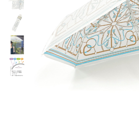
ルーム･アンダーウ
Tシャツ／カットソー
Tシャツ／カットソー
ブランケット／ソファカバー
ハンドバッグ
生活家電
ポロシャツ
ポロシャツ
カーペット／ラグ／マット
ショルダーバッグ
キッチン家電
シャツ
シャツ／ブラウス
寝具
ブリーフケース
ルームウェア／パジャマ
AV機器
トレーナー／パーカ
タンクトップ／キャミソール
カーテン／のれん／簾
クラッチバッグ
アンダーウェア
その他
セーター／カーディガン
トレーナー／パーカ
その他
ボディバッグ
その他
ベスト
セーター
リュック･バックパック
ホビー･キッズ
その他
カーディガン／アンサンブル
ボストンバッグ
生活雑貨
バッグ
ベスト
スーツケース／キャリー
ホビー／玩具
スーツ
その他
ボトムス
インテリアアート･ルームアクセ
トートバッグ
人形／ぬいぐるみ
その他
サリー
ハンドバッグ
光学機器
クロック／気象計
シューズ
パンツ／スラックス
ショルダーバッグ
ステーショナリー
バス･トイレタリー
ワンピース／チュニック
ショート･クロップドパンツ
クラッチバッグ
AVソフト／書籍／図録
ランドリー
デニム
スリップオン
ボディバッグ
アウトドア･スポーツ用品
掃除用品
その他
ワンピース
レースアップ
リュック･バックパック
その他
スリッパ／ルームシューズ
シャツワンピース
スニーカー
ボストンバッグ
防災･防犯用品
チュニック
ブーツ
スーツケース／キャリー
ガーデニング
サンダル
その他
和のインテリア小物
その他
仏具／香