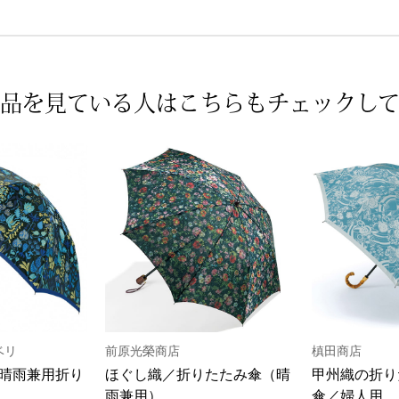
品を見ている人は
こちらもチェックし
ベリ
前原光榮商店
槙田商店
晴雨兼用折り
ほぐし織／折りたたみ傘（晴
甲州織の折り
雨兼用）
傘／婦人用