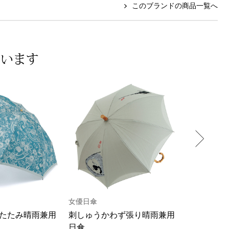
このブランドの商品一覧へ
ています
女優日傘
シノワズリ
たたみ晴雨兼用
刺しゅうかわず張り晴雨兼用
マーブル刺
日傘
日傘