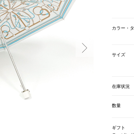
傘／日傘
ェア
ウオッチ
その他
財布／小物
ネックレス
ブレスレット
和装
その他
財布／コインケース
カラー・
革小物
ポーチ
着物／浴衣
ファッション雑貨
その他
和装小物
バッグ
その他
サイズ
帽子
ウオッチ／アクセサリー
ネクタイ
その他
マフラー／スヌード
スカーフ／ストール
ウオッチ
手袋
ネックレス
在庫状況
ベルト
ブレスレット
靴下
リング
サングラス／メガネ
イヤリング／ピアス
数量
バッグ
傘／日傘
ブローチ
その他
その他
ギフト