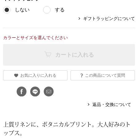
しない
する
ブランド
その他
ギフトラッピングについて
特集
バッグ
カラーとサイズを選んでください
カタログ
トートバッグ
カートに入れる
ス
すべて見る
ハンドバッグ
お気に入りに入れる
この商品について質問
ショルダーバッ
ブリーフケース
返品・交換について
ス／チュニック
クラッチバッグ
上質リネンに、ボタニカルプリント。⼤⼈好みのト
ップス。
ボディバッグ