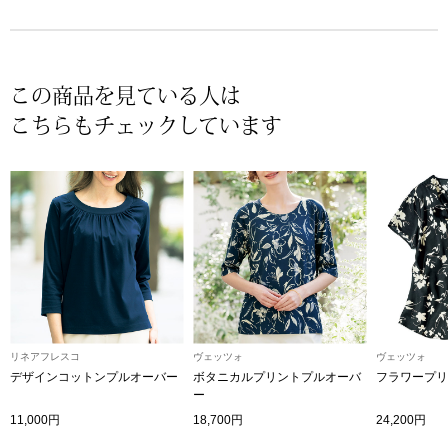
帽子
キッズ
ネクタイ
芸品
この商品を見ている人は
マフラー／スヌ
こちらもチェックしています
スカーフ／スト
手袋
ベルト
靴下
リネアフレスコ
ヴェッツォ
ヴェッツォ
デザインコットンプルオーバー
ボタニカルプリントプルオーバ
フラワープリ
サングラス／メ
ー
11,000円
18,700円
24,200円
傘／日傘