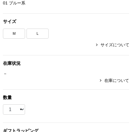
01 ブルー系
ボトムス
サイズ
パンツ／スラッ
M
L
ショート･クロ
サイズについて
デニム
在庫状況
その他
－
在庫について
ルーム･アン
数量
ルームウェア／
BOGARD 最新号はこちら
アンダーウェア
ギフト
ラッピング