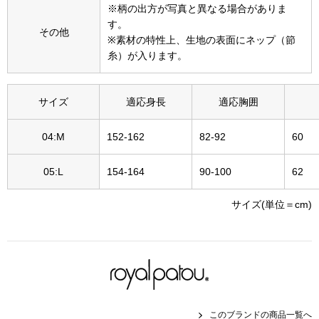
※柄の出方が写真と異なる場合がありま
その他
す。
その他
特集
※素材の特性上、生地の表面にネップ（節
糸）が入ります。
ウオッチ／ア
ホビー
すべて見る
サイズ
適応身長
適応胸囲
ウオッチ
04:M
152-162
82-92
60
ネックレス
ック
05:L
154-164
90-100
62
ブレスレット
サイズ(単位＝cm)
その他
･テーブルウェア
ファッション
このブランドの商品一覧へ