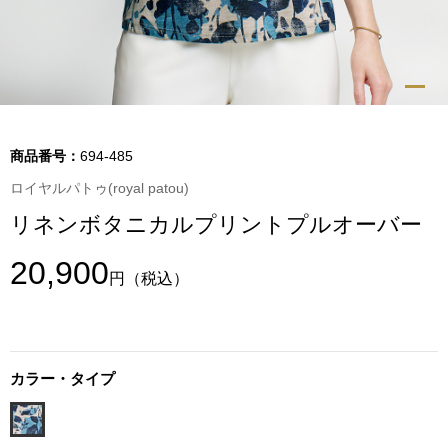
トップス
Tシャツ／カッ
物
ポロシャツ
／アクセサリー
商品番号：
694-485
シャツ
ロイヤルパトゥ(royal patou)
ョン雑貨
リネンボタニカルプリントプルオーバー
トレーナー／パ
20,900
円
（税込）
セーター／カー
ベスト
カラー・タイプ
その他