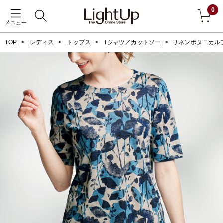
0
メニュー
TOP
レディス
トップス
Tシャツ／カットソー
リネンボタニカル
戻る
アウター
すべて見る
ジャケット
コート
ブルゾン
アンダーウェア
その他