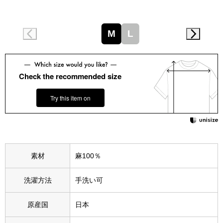
スニーカー
ブーツ
M
L
サンダル
Check the recommended size
その他
Try this item on
財布／小物
財布／コインケ
素材
麻100％
革小物
洗濯方法
手洗い可
Miss Kyouko／ミスキョウコ
原産国
日本
ポーチ
ブランド