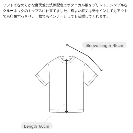
ソフトでなめらかな麻天竺に洗練配色でボタニカル柄をプリント。シンプルな
クルーネックのトップスに仕立てました。程よい着丈は裾をインしてもアウト
アンダーウェア
リュック･バッ
でも印象すっきり。一枚でもインナーとしても活躍してくれます。
ボストンバッグ
Sleeve length
45cm
スーツケース／
物
その他
／アクセサリー
シューズ
ョン雑貨
スリップオン
レースアップ
Length
60cm