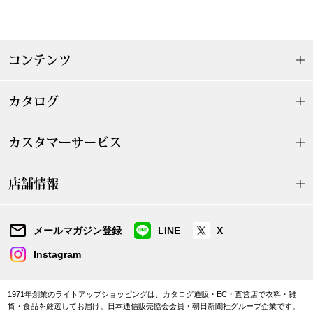
〈セイコー〉マウリッツハイス美術館公認フェ
その他
ルメールオマージュウオッチ
コンテンツ
ブランド
和装
カタログ
特集
和装小物
カスタマーサービス
その他
ティ
すべて見る
店舗情報
ケア
その他
メールマガジン登録
LINE
X
ア
Instagram
おすすめブラ
1971年創業のライトアップショッピングは、カタログ通販・EC・直営店で衣料・雑
貨・食品を厳選してお届け。日本通信販売協会会員・朝日新聞社グループ企業です。