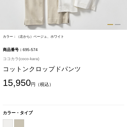
トップス
Tシャツ／カッ
物
ポロシャツ
カラー：（左から）ベージュ、ホワイト
／アクセサリー
シャツ
商品番号：
695-574
ョン雑貨
ココカラ(coco-kara)
トレーナー／パ
コットンクロップドパンツ
セーター／カー
15,950
円
（税込）
ベスト
その他
カラー・タイプ