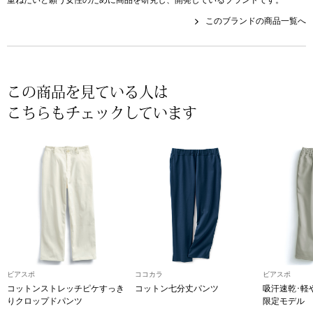
帽子
キッズ
このブランドの商品一覧へ
ネクタイ
芸品
マフラー／スヌ
この商品を見ている人は
こちらもチェックしています
スカーフ／スト
手袋
ベルト
靴下
サングラス／メ
ビアスポ
ココカラ
ビアスポ
コットンストレッチピケすっき
コットン七分丈パンツ
吸汗速乾･軽
りクロップドパンツ
限定モデル
傘／日傘