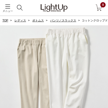
0
メニュー
TOP
レディス
ボトムス
パンツ／スラックス
コットンクロップド
戻る
アウター
すべて見る
ジャケット
コート
ブルゾン
アンダーウェア
その他