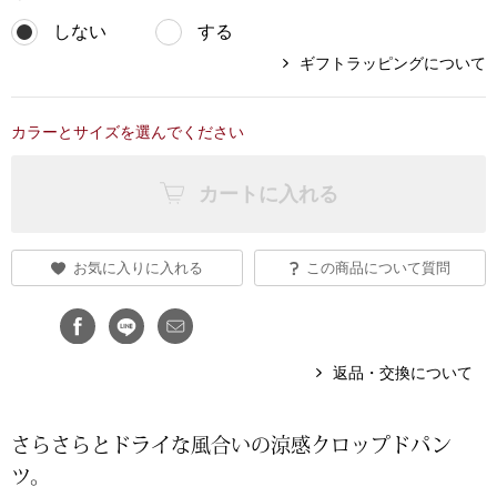
しない
する
ブランド
その他
ギフトラッピングについて
特集
バッグ
カラーとサイズを選んでください
カタログ
トートバッグ
カートに入れる
ス
すべて見る
ハンドバッグ
お気に入りに入れる
この商品について質問
ショルダーバッ
ブリーフケース
返品・交換について
ス／チュニック
クラッチバッグ
さらさらとドライな風合いの涼感クロップドパン
ツ。
ボディバッグ