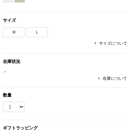
ボトムス
サイズ
パンツ／スラッ
M
L
ショート･クロ
サイズについて
デニム
在庫状況
その他
－
在庫について
ルーム･アン
数量
ルームウェア／
BOGARD 最新号はこちら
アンダーウェア
ギフト
ラッピング