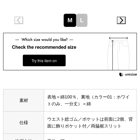
スニーカー
ブーツ
M
L
サンダル
Check the recommended size
その他
Try this item on
財布／小物
財布／コインケ
表地＝綿100％、裏地（カラー01：ホワイ
素材
トのみ、一分丈）＝綿
革小物
ウエスト総ゴム／ポケットは前面に2個、背
Miss Kyouko／ミスキョウコ
仕様
面に飾りポケット付／両脇裾スリット
ポーチ
ブランド