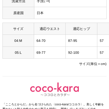
洗濯方法
手洗い可
その他
特集
原産国
日本
ウオッチ／ア
サイズ
適応ウエスト
適応ヒップ
ホビー
すべて見る
ウオッチ
04:M
64-70
87-95
57
ネックレス
05:L
69-77
92-100
57
ック
ブレスレット
サイズ(単位＝cm)
その他
･テーブルウェア
ファッション
「こころとからだ」から名づけられた〈coco-kara/ココカラ〉。美しく年齢を
重ねたいと願う女性のために商品を研究し、開発しているブランドです。