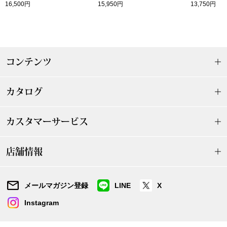
16,500円
15,950円
13,750円
〈セイコー〉マウリッツハイス美術館公認フェ
その他
ルメールオマージュウオッチ
ブランド
コンテンツ
和装
特集
和装小物
カタログ
その他
カスタマーサービス
ティ
すべて見る
ケア
店舗情報
その他
ア
メールマガジン登録
LINE
X
おすすめブラ
Instagram