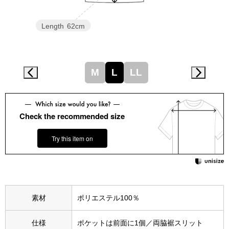
スニーカー
Length
62cm
ブーツ
サンダル
M
L
LL
その他
Check the recommended size
財布／小物
Try this item on
財布／コインケ
革小物
素材
ポリエステル100％
Miss Kyouko／ミスキョウコ
ポーチ
仕様
ポケットは前面に1個／両脇裾スリット
ブランド