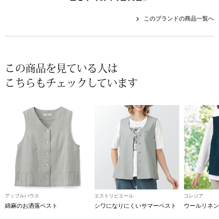
帽子
キッズ
このブランドの商品一覧へ
ネクタイ
芸品
マフラー／スヌ
この商品を見ている人は
スカーフ／スト
こちらもチェックしています
手袋
ベルト
靴下
サングラス／メ
アップルハウス
エストリビエール
コレジア
綿麻のお洒落ベスト
シワになりにくいサマーベスト
ウールリネン
傘／日傘