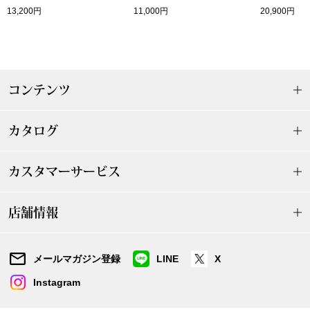
13,200円
11,000円
20,900円
〈セイコー〉マウリッツハイス美術館公認フェ
その他
ルメールオマージュウオッチ
ブランド
和装
コンテンツ
特集
和装小物
カタログ
その他
ティ
すべて見る
カスタマーサービス
ケア
店舗情報
その他
ア
メールマガジン登録
LINE
X
おすすめブラ
Instagram