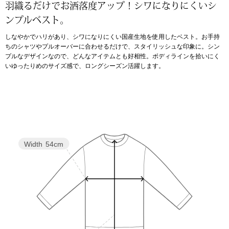
羽織るだけでお洒落度アップ！シワになりにくいシ
ンプルベスト。
アンダーウェア
リュック･バッ
しなやかでハリがあり、シワになりにくい国産生地を使用したベスト。お手持
ちのシャツやプルオーバーに合わせるだけで、スタイリッシュな印象に。シン
ボストンバッグ
プルなデザインなので、どんなアイテムとも好相性。ボディラインを拾いにく
いゆったりめのサイズ感で、ロングシーズン活躍します。
スーツケース／
物
その他
／アクセサリー
Width
54cm
シューズ
ョン雑貨
スリップオン
レースアップ