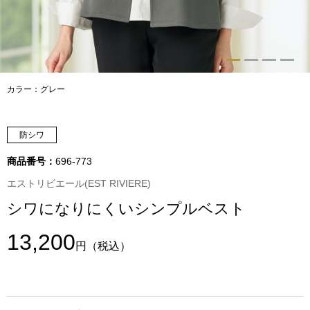
トップス
Tシャツ／カッ
物
ポロシャツ
カラー：グレー
／アクセサリー
シャツ
防シワ
ョン雑貨
トレーナー／パ
商品番号：
696-773
エストリビエール(EST RIVIERE)
セーター／カー
シワになりにくいシンプルベスト
ベスト
13,200
円
（税込）
その他