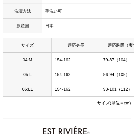
その他
洗濯方法
手洗い可
特集
原産国
日本
ウオッチ／ア
ホビー
すべて見る
サイズ
適応身長
適応胸囲（実
ウオッチ
04:M
154-162
79-87（104）
ネックレス
ック
05:L
154-162
86-94（108）
ブレスレット
06:LL
154-162
93-101（112）
その他
サイズ(単位＝cm)
･テーブルウェア
ファッション