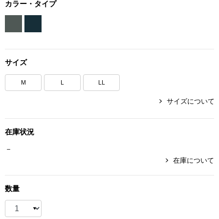
カラー・タイプ
ボトムス
パンツ／スラッ
サイズ
ショート･クロ
M
L
LL
デニム
サイズについて
その他
在庫状況
－
ルーム･アン
在庫について
ルームウェア／
数量
BOGARD 最新号はこちら
アンダーウェア