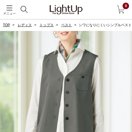
0
メニュー
TOP
レディス
トップス
ベスト
シワになりにくいシンプルベスト
戻る
アウター
すべて見る
ジャケット
コート
ブルゾン
アンダーウェア
その他