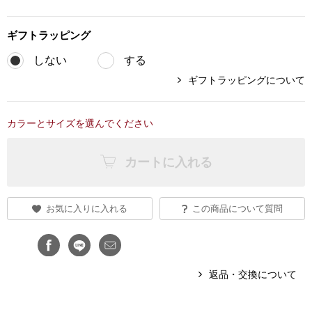
ブランド
その他
ギフト
ラッピング
特集
しない
する
バッグ
ギフトラッピングについて
カタログ
トートバッグ
カラーとサイズを選んでください
ス
すべて見る
ハンドバッグ
カートに入れる
ショルダーバッ
お気に入りに入れる
この商品について質問
ブリーフケース
ス／チュニック
クラッチバッグ
返品・交換について
ボディバッグ