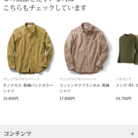
こちらもチェックしています
〈セイコー〉マウリッツハイス美術館公認フェ
その他
ルメールオマージュウオッチ
ブランド
和装
特集
和装小物
その他
ティ
すべて見る
マニュアルアルファベット
マニュアルアルファベット
パタゴニア
チノクロス･長袖バンドカラー
コットンヤクフランネル･長袖
メンズ･R1･
ケア
シャツ
シャツ
その他
15,400円
17,600円
24,750円
ア
おすすめブラ
コンテンツ