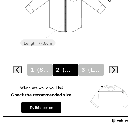
スニーカー
ブーツ
サンダル
Length
74.5cm
その他
1（S相当）
2（M相当）
3（L相当）
4（LL相当）
財布／小物
財布／コインケ
Check the recommended size
革小物
Try this item on
Miss Kyouko／ミスキョウコ
ポーチ
ブランド