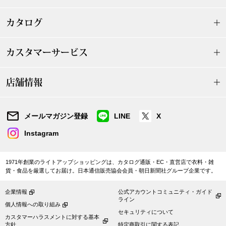
ザ･ノース･フ
ップ
カタログ
ヘリーハンセン
ンス
カスタマーサービス
カンタベリー
店舗情報
金谷製靴
ヘンリーコット
メールマガジン登録
LINE
X
Instagram
おすすめ特集
1971年創業のライトアップショッピングは、カタログ通販・EC・直営店で衣料・雑
貨・食品を厳選してお届け。日本通信販売協会会員・朝日新聞社グループ企業です。
【特集】Trave
企業情報
公式アカウントコミュニティ・ガイド
ライン
個人情報への取り組み
【特集】cante
セキュリティについて
カスタマーハラスメントに対する基本
方針
特定商取引に関する表記