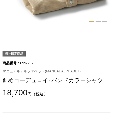
トップス
Tシャツ／カッ
物
ポロシャツ
／アクセサリー
シャツ
ョン雑貨
当社限定商品
トレーナー／パ
商品番号：
699-292
セーター／カー
マニュアルアルファベット(MANUAL ALPHABET)
斜めコーデュロイ･バンドカラーシャツ
ベスト
18,700
円
（税込）
その他