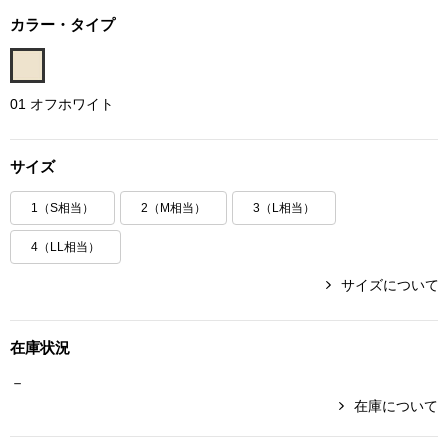
ボトムス
カラー・タイプ
パンツ／スラッ
01 オフホワイト
ショート･クロ
サイズ
デニム
1（S相当）
2（M相当）
3（L相当）
その他
4（LL相当）
サイズについて
ルーム･アン
在庫状況
ルームウェア／
－
在庫について
BOGARD 最新号はこちら
アンダーウェア