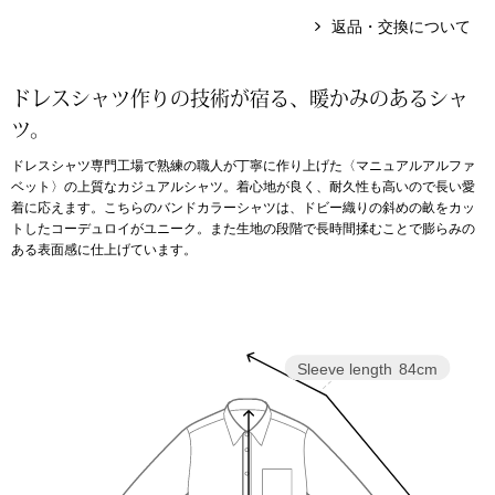
返品・交換について
アンダーウェア
リュック･バッ
ドレスシャツ作りの技術が宿る、暖かみのあるシャ
ボストンバッグ
ツ。
ドレスシャツ専門工場で熟練の職人が丁寧に作り上げた〈マニュアルアルファ
スーツケース／
ベット〉の上質なカジュアルシャツ。着心地が良く、耐久性も高いので長い愛
着に応えます。こちらのバンドカラーシャツは、ドビー織りの斜めの畝をカッ
物
トしたコーデュロイがユニーク。また生地の段階で長時間揉むことで膨らみの
その他
ある表面感に仕上げています。
／アクセサリー
シューズ
ョン雑貨
Sleeve length
84cm
スリップオン
レースアップ