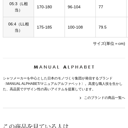
帽子
キッズ
05:3（L相
170-180
96-104
77
当）
ネクタイ
芸品
06:4（LL相
175-185
100-108
79.5
当）
マフラー／スヌ
サイズ(単位＝cm)
スカーフ／スト
手袋
ベルト
シャツメーカーを中心とした日本のモノづくり集団が発信するブランド
〈MANUAL ALPHABET/マニュアルアルファベット〉。高度な職人技を生かし
た、高品質でデザイン性の高いアイテムを提案しています。
靴下
このブランドの商品一覧へ
サングラス／メ
傘／日傘
この商品を見ている人は