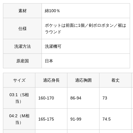
その他
素材
綿100％
特集
ポケットは前面に1個／剣ボロボタン／裾は
仕様
ウオッチ／ア
ラウンド
ホビー
すべて見る
ウオッチ
洗濯方法
洗濯機可
原産国
日本
ネックレス
ック
ブレスレット
サイズ
適応身長
適応胸囲
着丈
その他
03:1（S相
160-170
86-94
73
当）
･テーブルウェア
04:2（M相
ファッション
165-175
91-99
74.5
当）