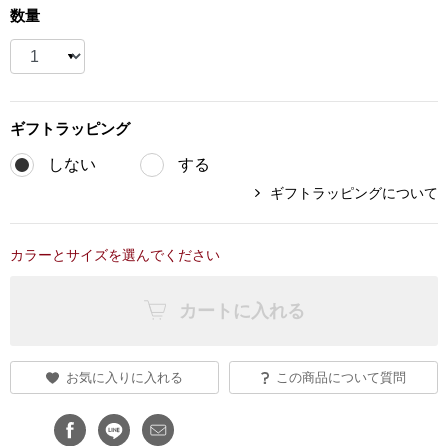
数量
ブランド
その他
特集
バッグ
ギフト
ラッピング
カタログ
しない
する
トートバッグ
ギフトラッピングについて
ス
すべて見る
ハンドバッグ
カラーとサイズを選んでください
ショルダーバッ
カートに入れる
ブリーフケース
お気に入りに入れる
この商品について質問
ス／チュニック
クラッチバッグ
ボディバッグ