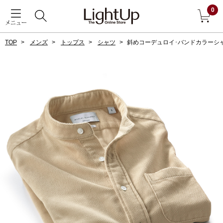
0
メニュー
TOP
メンズ
トップス
シャツ
斜めコーデュロイ･バンドカラーシ
戻る
アウター
すべて見る
ジャケット
コート
ブルゾン
アンダーウェア
その他