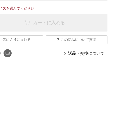
【特集】Travel Partner／トラベル
ルボタンのアルパカ混ニット
【特集】使いやすさを追求した 防
パートナー
イズを選んでください
災用品
【特集】canterbury／カンタベリー
【特集】ギフトセレクション
【特集】HELLY HANSEN／ヘリー
カートに入れる
ハンセン
お気に入りに入れる
この商品について質問
おすすめカタログ
返品・交換について
BOGARD August 2026 vol.181
BOGARD July 2026 vol.180
RUGLOG 2026 Summer Vol.30