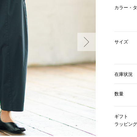
傘／日傘
ェア
ウオッチ
カラー・
その他
財布／小物
ネックレス
ブレスレット
和装
その他
財布／コインケース
革小物
ポーチ
着物／浴衣
サイズ
ファッション雑貨
その他
和装小物
バッグ
その他
帽子
ウオッチ／アクセサリー
ネクタイ
その他
マフラー／スヌード
在庫状況
スカーフ／ストール
ウオッチ
手袋
ネックレス
ベルト
ブレスレット
数量
靴下
リング
サングラス／メガネ
イヤリング／ピアス
バッグ
傘／日傘
ブローチ
ギフト
その他
その他
ラッピン