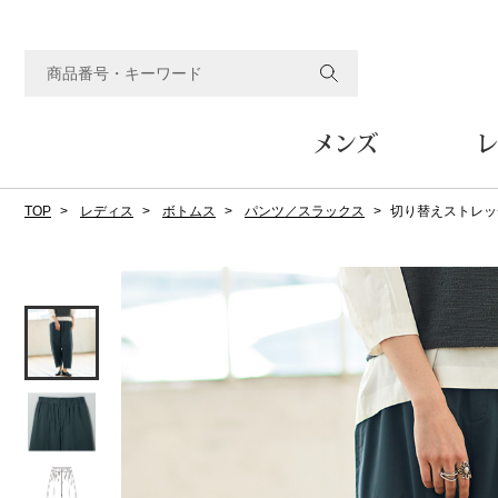
メンズ
レ
TOP
レディス
ボトムス
パンツ／スラックス
切り替えストレッ
すべてのメンズアイテム
すべてのレディスアイテム
すべてのホーム&ホビーアイテム
すべてのビューティアイテム
すべてのグルメアイテム
アウター
アウター
家具
フェイスケア
食品
ルーム･アンダーウ
ボトムス
キッチン･テーブル
メイクアップ
頒布会
ジャケット
ジャケット
テーブル／椅子･座椅子
ルームウェア／パジャマ
スカート
テーブルウェア
コート
コート
収納家具
アンダーウェア
パンツ／スラックス
調理器具
ボディケア
ワイン／ビール／酒
フレグランス
ブルゾン
ブルゾン
その他
その他
ワイド･ガウチョパンツ
キッチン雑貨
その他
その他
レギンス／スパッツ
その他
ショート･クロップドパン
ファブリック
バッグ
ヘアケア
その他
その他
その他
トップス
トップス
家電
クッション／座布団
トートバッグ