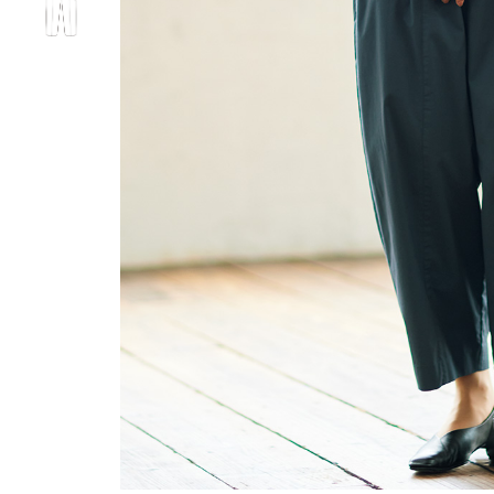
ルーム･アンダーウ
Tシャツ／カットソー
Tシャツ／カットソー
ブランケット／ソファカバー
ハンドバッグ
生活家電
ポロシャツ
ポロシャツ
カーペット／ラグ／マット
ショルダーバッグ
キッチン家電
シャツ
シャツ／ブラウス
寝具
ブリーフケース
ルームウェア／パジャマ
AV機器
トレーナー／パーカ
タンクトップ／キャミソール
カーテン／のれん／簾
クラッチバッグ
アンダーウェア
その他
セーター／カーディガン
トレーナー／パーカ
その他
ボディバッグ
その他
ベスト
セーター
リュック･バックパック
ホビー･キッズ
その他
カーディガン／アンサンブル
ボストンバッグ
生活雑貨
バッグ
ベスト
スーツケース／キャリー
ホビー／玩具
スーツ
その他
ボトムス
インテリアアート･ルームアクセ
トートバッグ
人形／ぬいぐるみ
その他
サリー
ハンドバッグ
光学機器
クロック／気象計
シューズ
パンツ／スラックス
ショルダーバッグ
ステーショナリー
バス･トイレタリー
ワンピース／チュニック
ショート･クロップドパンツ
クラッチバッグ
AVソフト／書籍／図録
ランドリー
デニム
スリップオン
ボディバッグ
アウトドア･スポーツ用品
掃除用品
その他
ワンピース
レースアップ
リュック･バックパック
その他
スリッパ／ルームシューズ
シャツワンピース
スニーカー
ボストンバッグ
防災･防犯用品
チュニック
ブーツ
スーツケース／キャリー
ガーデニング
サンダル
その他
和のインテリア小物
その他
仏具／香