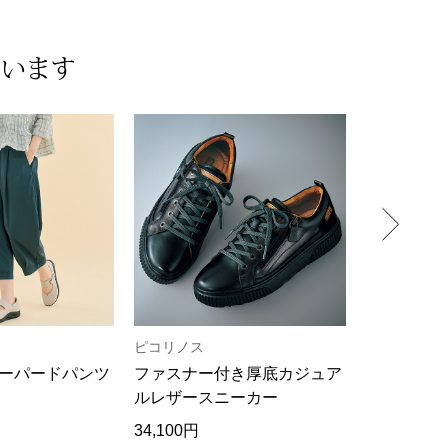
ています
ピコリノス
プランテー
ーパードパンツ
ファスナー付き厚底カジュア
PRIME
ルレザースニーカー
34,100円
30,800円