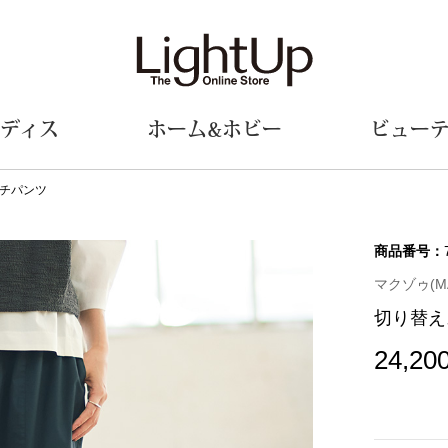
ディス
ホーム&ホビー
ビュー
チパンツ
ェア
ウェア
財布／小物
シューズ
美術･工芸品
定期便
和装
ファッシ
商品番号：
マクゾゥ(M
財布／コインケース
スリップオン
和装小物
帽子
切り替え
革小物
レースアップ
その他
マフラー／ス
ポーチ
パンプス
スカーフ／ス
24,20
その他
スニーカー
手袋
その他
ツ
ブーツ
ベルト
サンダル
靴下
ウオッチ／アクセサリー
その他
サングラス／