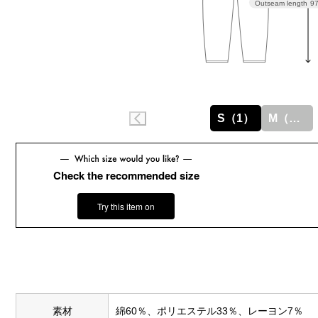
Outseam length
9
S（1）
M（2）
Check the recommended size
Try this item on
素材
綿60％、ポリエステル33％、レーヨン7％