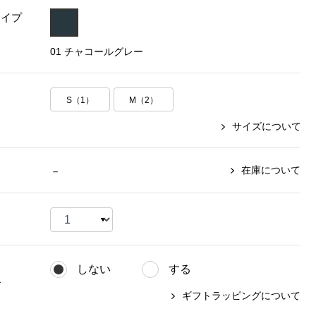
タイプ
【特集】〈セイコー〉マウリッ
Miss Kyouko／ミスキョウコ
Salon de GRANDGRIS
【特集】食彩倶楽部
ツハイス美術館公認フェルメー
01 チャコールグレー
おすすめブランド
おすすめブランド
おすすめブランド
ルオマージュウオッチ
BOGARD 最新号はこちら
リネアフレスコ
ベキュア グラン／プレミアム
食彩倶楽部
おすすめブランド
S（1）
M（2）
ヤッコマリカルド
メイクプロポーション
おすすめブランド
サイズについて
セイコー
銀座花菱
ネイチャーマジック
おすすめ特集
ソニー
ミスキョウコ
かづきれいこ
ザ･ノース･フェイス
コラントッテ
ベアー
レフィーネ
在庫について
－
【特集】〈銀座 梅林〉国産ヒレ肉
ヘリーハンセン
の特製カツ丼の具
Fabric by ベストオブモリス
カンタベリー
フェイラー
【特集】ご飯のお供
金谷製靴
おすすめ特集
おすすめ特集
【特集】おうちご飯、おうち飲み
ヘンリーコットンズ
【特集】ゆったりサイズ for Ladies
【特集】当社限定ビューティーアイ
おすすめ特集
テム
しない
する
【特集】ベーシックアイテム for
おすすめ特集
グ
Ladies
【特集】VECUA GRAND PREMIUM
【特集】William Morris／ウィリア
ギフトラッピングについて
ム･モリス
【特集】〈ロングウォーク〉カラフ
【特集】五島の椿