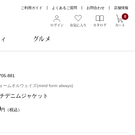
ご利用ガイド
よくあるご質問
お問合わせ
店舗情報
0
ログイン
お気に入り
カタログ
カート
ティ
グルメ
ョン雑貨
705-881
ムオルウェイズ(mind form always)
チデニムジャケット
ヌード
トール
0
円
（税込）
メガネ