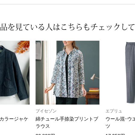
品を見ている人は
こちらもチェックし
ブイセゾン
エプリュ
カラージャケ
綿チュール手捺染プリントブ
ウール混･ウ
ラウス
ツ