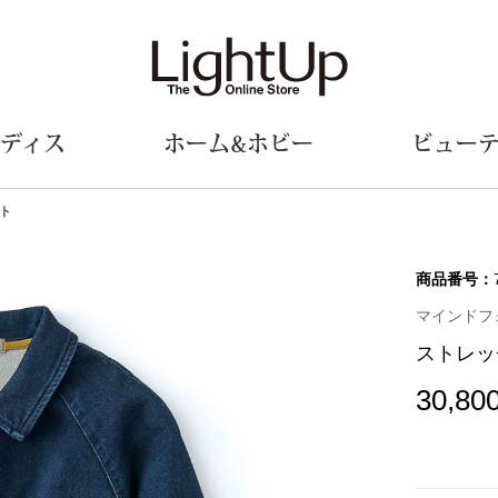
ディス
ホーム&ホビー
ビュー
ト
ェア
ウェア
財布／小物
シューズ
美術･工芸品
定期便
和装
ファッシ
商品番号：
マインドフォー
財布／コインケース
スリップオン
和装小物
帽子
ストレッ
革小物
レースアップ
その他
マフラー／ス
ポーチ
パンプス
スカーフ／ス
30,80
その他
スニーカー
手袋
その他
ツ
ブーツ
ベルト
サンダル
靴下
ウオッチ／アクセサリー
その他
サングラス／