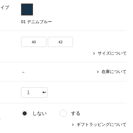
タイプ
【特集】〈セイコー〉マウリッ
Miss Kyouko／ミスキョウコ
Salon de GRANDGRIS
【特集】食彩倶楽部
ツハイス美術館公認フェルメー
01 デニムブルー
おすすめブランド
おすすめブランド
おすすめブランド
ルオマージュウオッチ
BOGARD 最新号はこちら
リネアフレスコ
ベキュア グラン／プレミアム
食彩倶楽部
おすすめブランド
40
42
ヤッコマリカルド
メイクプロポーション
おすすめブランド
サイズについて
セイコー
銀座花菱
ネイチャーマジック
おすすめ特集
ソニー
ミスキョウコ
かづきれいこ
ザ･ノース･フェイス
コラントッテ
ベアー
レフィーネ
在庫について
－
【特集】〈銀座 梅林〉国産ヒレ肉
ヘリーハンセン
の特製カツ丼の具
Fabric by ベストオブモリス
カンタベリー
フェイラー
【特集】ご飯のお供
金谷製靴
おすすめ特集
おすすめ特集
【特集】おうちご飯、おうち飲み
ヘンリーコットンズ
【特集】ゆったりサイズ for Ladies
【特集】当社限定ビューティーアイ
おすすめ特集
テム
しない
する
【特集】ベーシックアイテム for
おすすめ特集
グ
Ladies
【特集】VECUA GRAND PREMIUM
【特集】William Morris／ウィリア
ギフトラッピングについて
ム･モリス
【特集】〈ロングウォーク〉カラフ
【特集】五島の椿