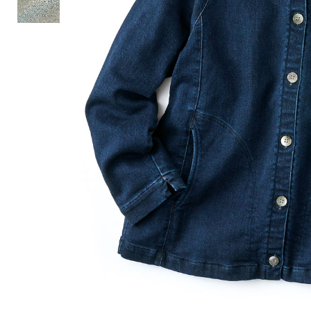
ルーム･アンダーウ
Tシャツ／カットソー
Tシャツ／カットソー
ブランケット／ソファカバー
ハンドバッグ
生活家電
ポロシャツ
ポロシャツ
カーペット／ラグ／マット
ショルダーバッグ
キッチン家電
シャツ
シャツ／ブラウス
寝具
ブリーフケース
ルームウェア／パジャマ
AV機器
トレーナー／パーカ
タンクトップ／キャミソール
カーテン／のれん／簾
クラッチバッグ
アンダーウェア
その他
セーター／カーディガン
トレーナー／パーカ
その他
ボディバッグ
その他
ベスト
セーター
リュック･バックパック
ホビー･キッズ
その他
カーディガン／アンサンブル
ボストンバッグ
生活雑貨
バッグ
ベスト
スーツケース／キャリー
ホビー／玩具
スーツ
その他
ボトムス
インテリアアート･ルームアクセ
トートバッグ
人形／ぬいぐるみ
その他
サリー
ハンドバッグ
光学機器
クロック／気象計
シューズ
パンツ／スラックス
ショルダーバッグ
ステーショナリー
バス･トイレタリー
ワンピース／チュニック
ショート･クロップドパンツ
クラッチバッグ
AVソフト／書籍／図録
ランドリー
デニム
スリップオン
ボディバッグ
アウトドア･スポーツ用品
掃除用品
その他
ワンピース
レースアップ
リュック･バックパック
その他
スリッパ／ルームシューズ
シャツワンピース
スニーカー
ボストンバッグ
防災･防犯用品
チュニック
ブーツ
スーツケース／キャリー
ガーデニング
サンダル
その他
和のインテリア小物
その他
仏具／香