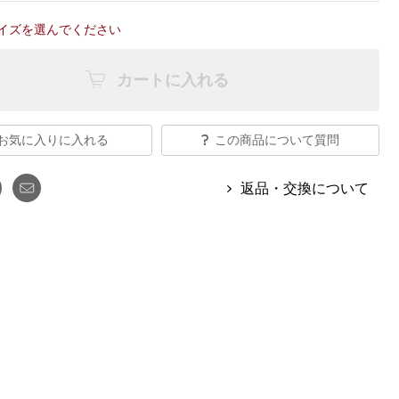
【特集】Travel Partner／トラベル
ルボタンのアルパカ混ニット
【特集】使いやすさを追求した 防
パートナー
イズを選んでください
災用品
【特集】canterbury／カンタベリー
【特集】ギフトセレクション
【特集】HELLY HANSEN／ヘリー
カートに入れる
ハンセン
お気に入りに入れる
この商品について質問
おすすめカタログ
返品・交換について
BOGARD August 2026 vol.181
BOGARD July 2026 vol.180
RUGLOG 2026 Summer Vol.30