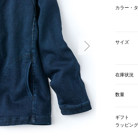
傘／日傘
ェア
ウオッチ
カラー・
その他
財布／小物
ネックレス
ブレスレット
和装
その他
財布／コインケース
革小物
ポーチ
着物／浴衣
サイズ
ファッション雑貨
その他
和装小物
バッグ
その他
帽子
ウオッチ／アクセサリー
ネクタイ
その他
マフラー／スヌード
在庫状況
スカーフ／ストール
ウオッチ
手袋
ネックレス
ベルト
ブレスレット
数量
靴下
リング
サングラス／メガネ
イヤリング／ピアス
バッグ
傘／日傘
ブローチ
ギフト
その他
その他
ラッピン