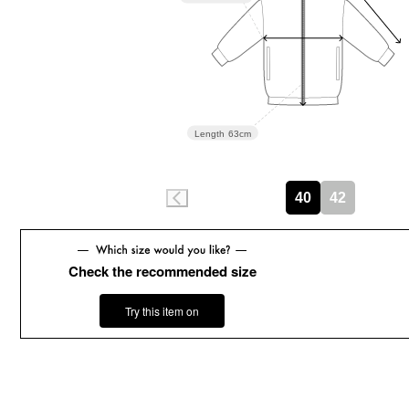
Length
63cm
40
42
Check the recommended size
Try this item on