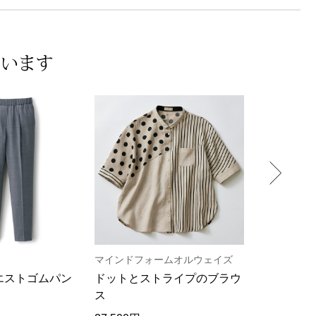
ています
マインドフォームオルウェイズ
グランマ マ
エストゴムパン
ドットとストライプのブラウ
コットンキ
ス
ジャケット