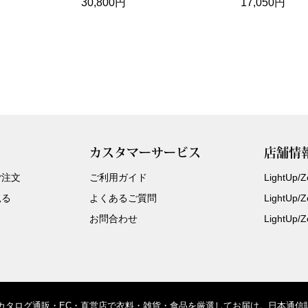
30,800円
17,050円
カスタマーサービス
店舗情
ご注文
ご利用ガイド
LightUp
見る
よくあるご質問
LightUp
お問合わせ
LightUp
、カタログ通販・EC・直営店で衣料・雑貨・食品を厳選してお届け。日本通