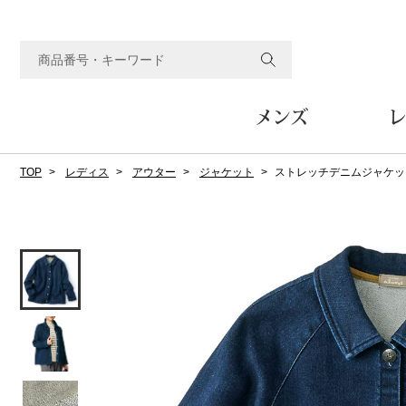
メンズ
レ
TOP
レディス
アウター
ジャケット
ストレッチデニムジャケッ
すべてのメンズアイテム
すべてのレディスアイテム
すべてのホーム&ホビーアイテム
すべてのビューティアイテム
すべてのグルメアイテム
アウター
アウター
家具
フェイスケア
食品
ルーム･アンダーウ
ボトムス
キッチン･テーブル
メイクアップ
頒布会
ジャケット
ジャケット
テーブル／椅子･座椅子
ルームウェア／パジャマ
スカート
テーブルウェア
コート
コート
収納家具
アンダーウェア
パンツ／スラックス
調理器具
ボディケア
ワイン／ビール／酒
フレグランス
ブルゾン
ブルゾン
その他
その他
ワイド･ガウチョパンツ
キッチン雑貨
その他
その他
レギンス／スパッツ
その他
ショート･クロップドパン
ファブリック
バッグ
ヘアケア
その他
その他
その他
トップス
トップス
家電
クッション／座布団
トートバッグ