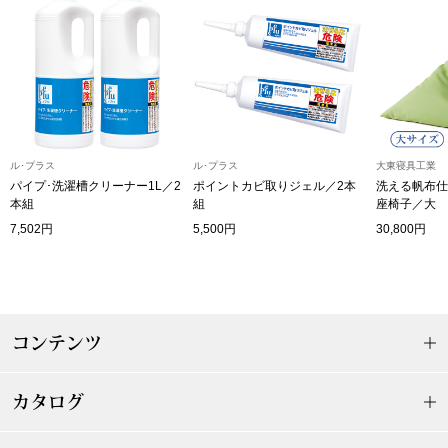
その他
特集
ウオッチ／ア
ホビー
すべて見る
ウオッチ
ル･プラス
ル･プラス
大東寝具工業
パイプ･洗濯槽クリーナー1L／2
ポイントカビ取りジェル／2本
洗える帆布仕
本組
組
座椅子／大
ネックレス
7,502円
5,500円
30,800円
ック
ブレスレット
その他
コンテンツ
･テーブルウェア
ファッション
カタログ