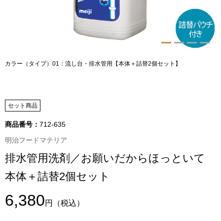
トップス
Tシャツ／カッ
物
ポロシャツ
カラー（タイプ）01：流し台・排水管用【本体＋詰替2個セット】
／アクセサリー
シャツ
ョン雑貨
セット商品
トレーナー／パ
商品番号：
712-635
セーター／カー
明治フードマテリア
排水管用洗剤／お願いだからほっといて
ベスト
本体＋詰替2個セット
その他
6,380
円
（税込）