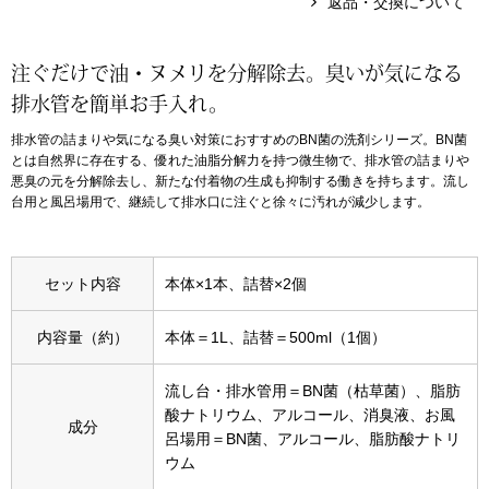
返品・交換について
アンダーウェア
リュック･バッ
注ぐだけで油・ヌメリを分解除去。臭いが気になる
排水管を簡単お手入れ。
ボストンバッグ
排水管の詰まりや気になる臭い対策におすすめのBN菌の洗剤シリーズ。BN菌
とは自然界に存在する、優れた油脂分解力を持つ微生物で、排水管の詰まりや
スーツケース／
悪臭の元を分解除去し、新たな付着物の生成も抑制する働きを持ちます。流し
台用と風呂場用で、継続して排水口に注ぐと徐々に汚れが減少します。
物
その他
／アクセサリー
セット内容
本体×1本、詰替×2個
シューズ
内容量（約）
本体＝1L、詰替＝500ml（1個）
ョン雑貨
スリップオン
流し台・排水管用＝BN菌（枯草菌）、脂肪
酸ナトリウム、アルコール、消臭液、お風
成分
レースアップ
呂場用＝BN菌、アルコール、脂肪酸ナトリ
ウム