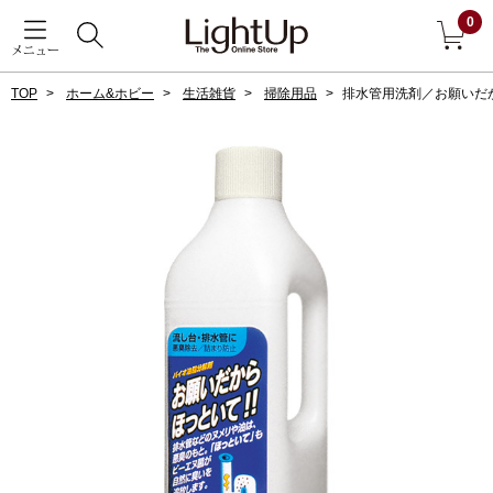
0
メニュー
TOP
ホーム&ホビー
生活雑貨
掃除用品
排水管用洗剤／お願いだ
戻る
アウター
すべて見る
ジャケット
コート
ブルゾン
アンダーウェア
その他