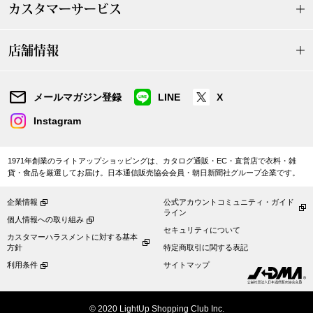
帽子
キッズ
カスタマーサービス
ネクタイ
芸品
店舗情報
マフラー／スヌ
メールマガジン登録
LINE
X
スカーフ／スト
Instagram
手袋
1971年創業のライトアップショッピングは、カタログ通販・EC・直営店で衣料・雑
貨・食品を厳選してお届け。日本通信販売協会会員・朝日新聞社グループ企業です。
ベルト
企業情報
公式アカウントコミュニティ・ガイド
ライン
個人情報への取り組み
靴下
セキュリティについて
カスタマーハラスメントに対する基本
方針
特定商取引に関する表記
サングラス／メ
利用条件
サイトマップ
傘／日傘
© 2020 LightUp Shopping Club Inc.