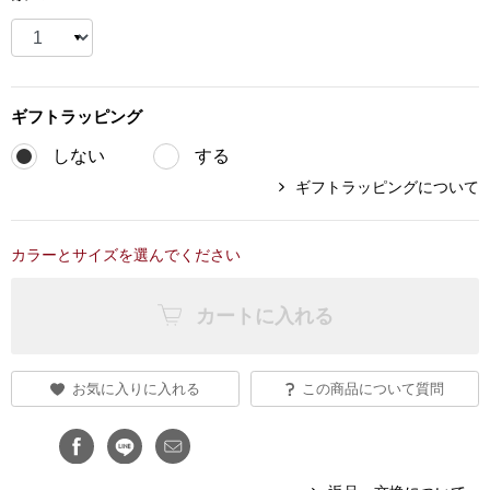
ブランド
その他
特集
ギフト
ラッピング
バッグ
カタログ
しない
する
トートバッグ
ギフトラッピングについて
ス
すべて見る
ハンドバッグ
カラーとサイズを選んでください
ショルダーバッ
カートに入れる
ブリーフケース
お気に入りに入れる
この商品について質問
ス／チュニック
クラッチバッグ
ボディバッグ