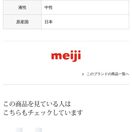
スニーカー
液性
中性
ブーツ
原産国
日本
サンダル
その他
財布／小物
このブランドの商品一覧へ
財布／コインケ
この商品を見ている人は
革小物
こちらもチェックしています
Miss Kyouko／ミスキョウコ
ポーチ
ブランド