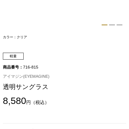
トップス
Tシャツ／カッ
物
ポロシャツ
カラー：クリア
／アクセサリー
シャツ
軽量
ョン雑貨
トレーナー／パ
商品番号：
716-815
アイマジン(EYEMAGINE)
セーター／カー
透明サングラス
ベスト
8,580
円
（税込）
その他