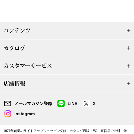
帽子
キッズ
ネクタイ
芸品
コンテンツ
マフラー／スヌ
カタログ
スカーフ／スト
カスタマーサービス
手袋
ベルト
店舗情報
靴下
メールマガジン登録
LINE
X
Instagram
サングラス／メ
傘／日傘
1971年創業のライトアップショッピングは、カタログ通販・EC・直営店で衣料・雑