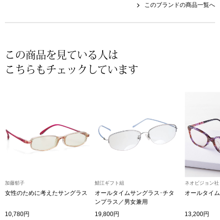
このブランドの商品一覧へ
その他
特集
ウオッチ／ア
この商品を見ている人は
ホビー
すべて見る
こちらもチェックしています
ウオッチ
ネックレス
ック
ブレスレット
その他
･テーブルウェア
加藤郁子
鯖江ギフト組
ネオビジョン社
女性のために考えたサングラス
オールタイムサングラス･チタ
オールタイム
ファッション
ンプラス／男女兼用
10,780円
19,800円
13,200円