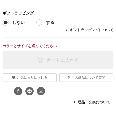
ブランド
その他
ギフト
ラッピング
特集
しない
する
バッグ
ギフトラッピングについて
カタログ
トートバッグ
カラーとサイズを選んでください
ス
すべて見る
ハンドバッグ
カートに入れる
ショルダーバッ
お気に入りに入れる
この商品について質問
ブリーフケース
ス／チュニック
クラッチバッグ
返品・交換について
ボディバッグ