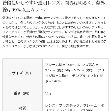
普段使いしやすい透明レンズ。視界は明るく、紫外
線は99％以上カット。
アンダーウェア
リュック･バッ
紫外線が強くなる季節、外出にはサングラスを掛けて目をしっかり守りたいも
の。しかし、色つきのサングラスをかけることにためらいのある方もいらっし
ボストンバッグ
ゃるのではないでしょうか。そんな方にぜひおすすめしたいのが、アメリカ
〈アイマジン〉が手掛けた透明なサングラス。レンズは無色透明で、約11gと
軽量な一本です。外歩きの際にぴったりなのはもちろん、途中でお茶を飲みた
スーツケース／
い時など、このサングラスを掛けたまま楽しめます。弾力性に優れた細身のテ
ンプル（つる）がしなやかに顔にフィット。掛け心地は快適です。
物
その他
／アクセサリー
フレーム幅＝14cm、レンズ高さ＝
3.1cm（縦）×幅＝5.2cm（横）、ブリ
シューズ
サイズ（約）
ッジ幅＝1.5cm、テンプル（つる）長
ョン雑貨
さ＝14cm
スリップオン
重さ（約）
11g
レースアップ
レンズ＝プラスチック、フレーム＝ポ
材質
リアミド（グリラミッドTR90）