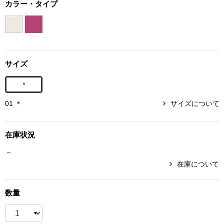
カラー・タイプ
ボトムス
パンツ／スラッ
サイズ
ショート･クロ
＊
デニム
01 ＊
サイズについて
その他
在庫状況
－
ルーム･アン
在庫について
ルームウェア／
数量
BOGARD 最新号はこちら
アンダーウェア