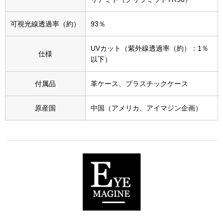
スニーカー
可視光線透過率（約）
93％
ブーツ
UVカット（紫外線透過率（約）：1％
仕様
サンダル
以下）
その他
付属品
革ケース、プラスチックケース
原産国
中国（アメリカ、アイマジン企画）
財布／小物
財布／コインケ
革小物
Miss Kyouko／ミスキョウコ
ポーチ
ブランド