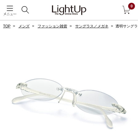
0
メニュー
TOP
メンズ
ファッション雑貨
サングラス／メガネ
透明サングラ
戻る
アウター
すべて見る
ジャケット
コート
ブルゾン
アンダーウェア
その他