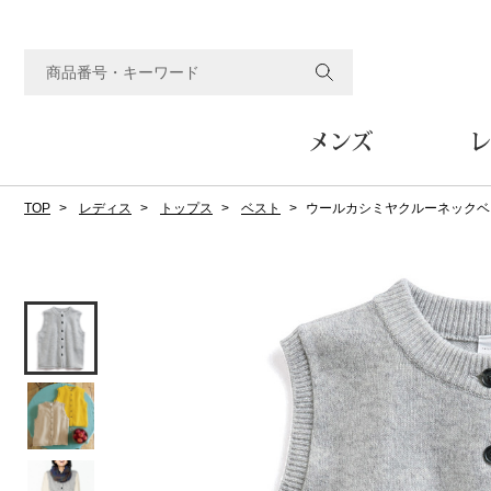
メンズ
レ
TOP
レディス
トップス
ベスト
ウールカシミヤクルーネックベ
すべてのメンズアイテム
すべてのレディスアイテム
すべてのホーム&ホビーアイテム
すべてのビューティアイテム
すべてのグルメアイテム
アウター
アウター
家具
フェイスケア
食品
ルーム･アンダーウ
ボトムス
キッチン･テーブル
メイクアップ
頒布会
ジャケット
ジャケット
テーブル／椅子･座椅子
ルームウェア／パジャマ
スカート
テーブルウェア
コート
コート
収納家具
アンダーウェア
パンツ／スラックス
調理器具
ボディケア
ワイン／ビール／酒
フレグランス
ブルゾン
ブルゾン
その他
その他
ワイド･ガウチョパンツ
キッチン雑貨
その他
その他
レギンス／スパッツ
その他
ショート･クロップドパン
ファブリック
バッグ
ヘアケア
その他
その他
その他
トップス
トップス
家電
クッション／座布団
トートバッグ