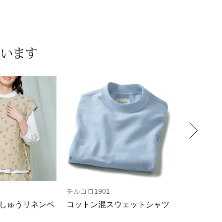
ています
チルコロ1901
ノフル
しゅうリネンベ
コットン混スウェットシャツ
鹿の子編み