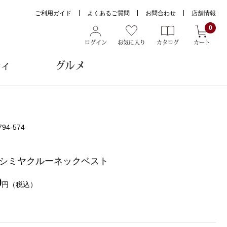
ご利用ガイド
よくあるご質問
お問合わせ
店舗情報
0
ログイン
お気に入り
カタログ
カート
ティ
グルメ
ョン雑貨
794-574
)
シミヤクルーネックベスト
ヌード
トール
0
円
（税込）
メガネ