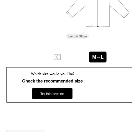
Length
58cm
M～L
Check the recommended size
Try this item on