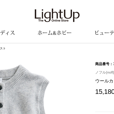
ディス
ホーム&ホビー
ビュー
スト
ェア
ウェア
財布／小物
シューズ
美術･工芸品
定期便
和装
ファッシ
商品番号：
ノフル(nofl
財布／コインケース
スリップオン
和装小物
帽子
ウールカ
革小物
レースアップ
その他
マフラー／ス
ポーチ
パンプス
スカーフ／ス
15,18
その他
スニーカー
手袋
その他
ツ
ブーツ
ベルト
サンダル
靴下
ウオッチ／アクセサリー
その他
サングラス／