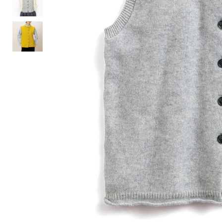
ルーム･アンダーウ
Tシャツ／カットソー
Tシャツ／カットソー
ブランケット／ソファカバー
ハンドバッグ
生活家電
ポロシャツ
ポロシャツ
カーペット／ラグ／マット
ショルダーバッグ
キッチン家電
シャツ
シャツ／ブラウス
寝具
ブリーフケース
ルームウェア／パジャマ
AV機器
トレーナー／パーカ
タンクトップ／キャミソール
カーテン／のれん／簾
クラッチバッグ
アンダーウェア
その他
セーター／カーディガン
トレーナー／パーカ
その他
ボディバッグ
その他
ベスト
セーター
リュック･バックパック
ホビー･キッズ
その他
カーディガン／アンサンブル
ボストンバッグ
生活雑貨
バッグ
ベスト
スーツケース／キャリー
ホビー／玩具
スーツ
その他
ボトムス
インテリアアート･ルームアクセ
トートバッグ
人形／ぬいぐるみ
その他
サリー
ハンドバッグ
光学機器
クロック／気象計
シューズ
パンツ／スラックス
ショルダーバッグ
ステーショナリー
バス･トイレタリー
ワンピース／チュニック
ショート･クロップドパンツ
クラッチバッグ
AVソフト／書籍／図録
ランドリー
デニム
スリップオン
ボディバッグ
アウトドア･スポーツ用品
掃除用品
その他
ワンピース
レースアップ
リュック･バックパック
その他
スリッパ／ルームシューズ
シャツワンピース
スニーカー
ボストンバッグ
防災･防犯用品
チュニック
ブーツ
スーツケース／キャリー
ガーデニング
サンダル
その他
和のインテリア小物
その他
仏具／香