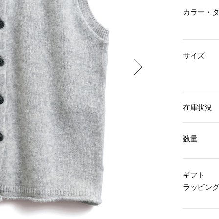
傘／日傘
ェア
ウオッチ
カラー・
その他
財布／小物
ネックレス
ブレスレット
和装
その他
財布／コインケース
革小物
サイズ
ポーチ
着物／浴衣
ファッション雑貨
その他
和装小物
バッグ
その他
帽子
ウオッチ／アクセサリー
ネクタイ
在庫状況
その他
マフラー／スヌード
スカーフ／ストール
ウオッチ
手袋
ネックレス
数量
ベルト
ブレスレット
靴下
リング
サングラス／メガネ
イヤリング／ピアス
ギフト
バッグ
傘／日傘
ブローチ
ラッピン
その他
その他