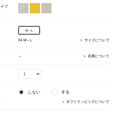
タイプ
【特集】〈セイコー〉マウリッ
Miss Kyouko／ミスキョウコ
Salon de GRANDGRIS
【特集】食彩倶楽部
ツハイス美術館公認フェルメー
おすすめブランド
おすすめブランド
おすすめブランド
ルオマージュウオッチ
M～L
BOGARD 最新号はこちら
リネアフレスコ
ベキュア グラン／プレミアム
食彩倶楽部
おすすめブランド
ヤッコマリカルド
メイクプロポーション
04 M～L
サイズについて
おすすめブランド
セイコー
銀座花菱
ネイチャーマジック
おすすめ特集
ソニー
ミスキョウコ
かづきれいこ
在庫について
－
ザ･ノース･フェイス
コラントッテ
ベアー
レフィーネ
【特集】〈銀座 梅林〉国産ヒレ肉
ヘリーハンセン
の特製カツ丼の具
Fabric by ベストオブモリス
カンタベリー
フェイラー
【特集】ご飯のお供
金谷製靴
おすすめ特集
おすすめ特集
【特集】おうちご飯、おうち飲み
ヘンリーコットンズ
【特集】ゆったりサイズ for Ladies
【特集】当社限定ビューティーアイ
しない
する
おすすめ特集
テム
グ
【特集】ベーシックアイテム for
ギフトラッピングについて
おすすめ特集
Ladies
【特集】VECUA GRAND PREMIUM
【特集】William Morris／ウィリア
ム･モリス
【特集】〈ロングウォーク〉カラフ
【特集】五島の椿