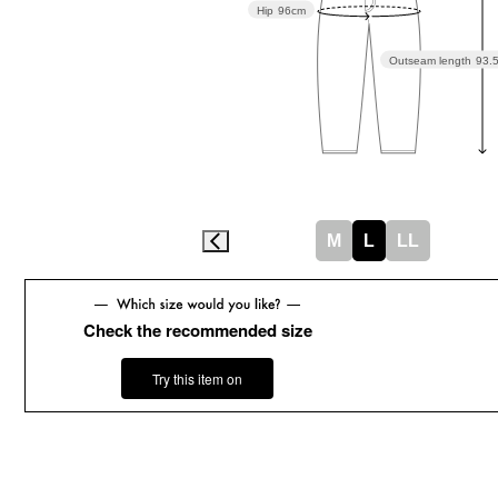
Hip
96cm
Outseam length
93.
M
L
LL
Check the recommended size
Try this item on