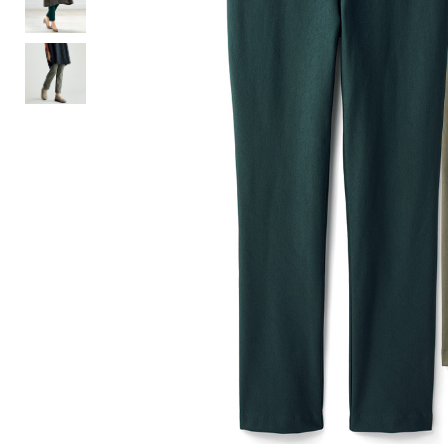
ルーム･アンダーウ
Tシャツ／カットソー
Tシャツ／カットソー
ブランケット／ソファカバー
ハンドバッグ
生活家電
ポロシャツ
ポロシャツ
カーペット／ラグ／マット
ショルダーバッグ
キッチン家電
シャツ
シャツ／ブラウス
寝具
ブリーフケース
ルームウェア／パジャマ
AV機器
トレーナー／パーカ
タンクトップ／キャミソール
カーテン／のれん／簾
クラッチバッグ
アンダーウェア
その他
セーター／カーディガン
トレーナー／パーカ
その他
ボディバッグ
その他
ベスト
セーター
リュック･バックパック
ホビー･キッズ
その他
カーディガン／アンサンブル
ボストンバッグ
生活雑貨
バッグ
ベスト
スーツケース／キャリー
ホビー／玩具
スーツ
その他
ボトムス
インテリアアート･ルームアクセ
トートバッグ
人形／ぬいぐるみ
その他
サリー
ハンドバッグ
光学機器
クロック／気象計
シューズ
パンツ／スラックス
ショルダーバッグ
ステーショナリー
バス･トイレタリー
ワンピース／チュニック
ショート･クロップドパンツ
クラッチバッグ
AVソフト／書籍／図録
ランドリー
デニム
スリップオン
ボディバッグ
アウトドア･スポーツ用品
掃除用品
その他
ワンピース
レースアップ
リュック･バックパック
その他
スリッパ／ルームシューズ
シャツワンピース
スニーカー
ボストンバッグ
防災･防犯用品
チュニック
ブーツ
スーツケース／キャリー
ガーデニング
サンダル
その他
和のインテリア小物
その他
仏具／香