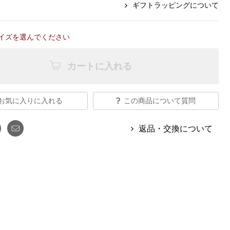
【特集】Travel Partner／トラベル
ギフトラッピングについて
ルボタンのアルパカ混ニット
【特集】使いやすさを追求した 防
パートナー
災用品
【特集】canterbury／カンタベリー
【特集】ギフトセレクション
イズを選んでください
【特集】HELLY HANSEN／ヘリー
ハンセン
カートに入れる
おすすめカタログ
お気に入りに入れる
この商品について質問
BOGARD August 2026 vol.181
返品・交換について
BOGARD July 2026 vol.180
RUGLOG 2026 Summer Vol.30