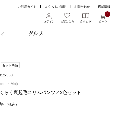
ご利用ガイド
よくあるご質問
お問合わせ
店舗情報
0
ログイン
お気に入り
カタログ
カート
ティ
グルメ
ョン雑貨
セット商品
812-350
ヌード
nez-Moi)
トール
くらく裏起毛スリムパンツ／2色セット
0
円
（税込）
メガネ