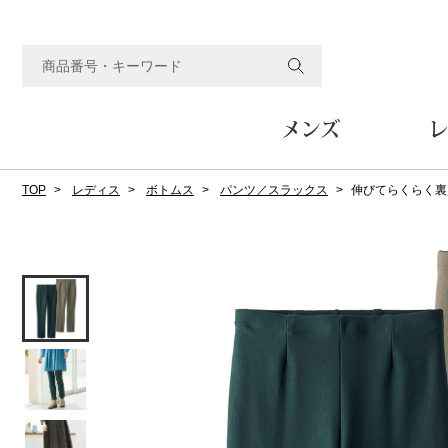
メンズ
レ
TOP
レディス
ボトムス
パンツ／スラックス
伸びてらくらく裏
すべてのメンズアイテム
すべてのレディスアイテム
すべてのホーム&ホビーアイテム
すべてのビューティアイテム
すべてのグルメアイテム
アウター
アウター
家具
フェイスケア
食品
ルーム･アンダーウ
ボトムス
キッチン･テーブル
メイクアップ
頒布会
ジャケット
ジャケット
テーブル／椅子･座椅子
ルームウェア／パジャマ
スカート
テーブルウェア
コート
コート
収納家具
アンダーウェア
パンツ／スラックス
調理器具
ボディケア
ワイン／ビール／酒
フレグランス
ブルゾン
ブルゾン
その他
その他
ワイド･ガウチョパンツ
キッチン雑貨
その他
その他
レギンス／スパッツ
その他
ショート･クロップドパン
ファブリック
バッグ
ヘアケア
その他
その他
その他
トップス
トップス
家電
クッション／座布団
トートバッグ