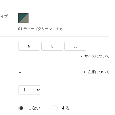
【特集】〈セイコー〉マウリッ
Miss Kyouko／ミスキョウコ
Salon de GRANDGRIS
【特集】食彩倶楽部
ツハイス美術館公認フェルメー
タイプ
おすすめブランド
おすすめブランド
おすすめブランド
ルオマージュウオッチ
01 ディープグリーン、モカ
BOGARD 最新号はこちら
リネアフレスコ
ベキュア グラン／プレミアム
食彩倶楽部
おすすめブランド
ヤッコマリカルド
メイクプロポーション
おすすめブランド
セイコー
M
L
LL
銀座花菱
ネイチャーマジック
おすすめ特集
ソニー
ミスキョウコ
かづきれいこ
サイズについて
ザ･ノース･フェイス
コラントッテ
ベアー
レフィーネ
【特集】〈銀座 梅林〉国産ヒレ肉
ヘリーハンセン
の特製カツ丼の具
Fabric by ベストオブモリス
カンタベリー
在庫について
－
フェイラー
【特集】ご飯のお供
金谷製靴
おすすめ特集
おすすめ特集
【特集】おうちご飯、おうち飲み
ヘンリーコットンズ
【特集】ゆったりサイズ for Ladies
【特集】当社限定ビューティーアイ
おすすめ特集
テム
【特集】ベーシックアイテム for
おすすめ特集
Ladies
【特集】VECUA GRAND PREMIUM
【特集】William Morris／ウィリア
しない
する
ム･モリス
【特集】〈ロングウォーク〉カラフ
【特集】五島の椿
グ