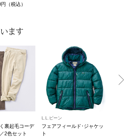
300円（税込）
25,300円（税込）
ています
L.L.ビーン
高井龍二
く裏起毛コーデ
フェアフィールド･ジャケッ
軽量ソール
／2色セット
ト
ンパンプス