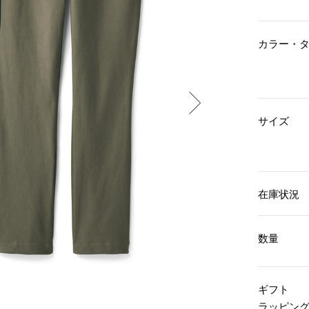
傘／日傘
ェア
ウオッチ
その他
財布／小物
ネックレス
カラー・
ブレスレット
和装
その他
財布／コインケース
革小物
ポーチ
着物／浴衣
ファッション雑貨
その他
和装小物
サイズ
バッグ
その他
帽子
ウオッチ／アクセサリー
ネクタイ
その他
マフラー／スヌード
スカーフ／ストール
ウオッチ
在庫状況
手袋
ネックレス
ベルト
ブレスレット
靴下
リング
数量
サングラス／メガネ
イヤリング／ピアス
バッグ
傘／日傘
ブローチ
その他
その他
ギフト
ラッピン