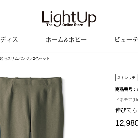
ディス
ホーム&ホビー
ビュー
起毛スリムパンツ／2色セット
ェア
ウェア
財布／小物
シューズ
美術･工芸品
定期便
和装
ファッシ
ストレッチ
商品番号：
財布／コインケース
スリップオン
和装小物
帽子
革小物
レースアップ
その他
マフラー／ス
ドネモア(Don
ポーチ
パンプス
スカーフ／ス
伸びてら
その他
スニーカー
手袋
その他
ツ
ブーツ
ベルト
12,98
サンダル
靴下
ウオッチ／アクセサリー
その他
サングラス／