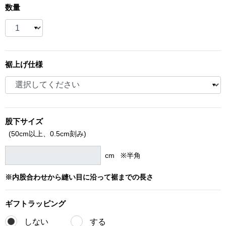
数量
ブランド
その他
特集
バッグ
裾上げ仕様
カタログ
トートバッグ
ス
すべて見る
ハンドバッグ
股下サイズ
(50cm以上、
0.5cm刻み)
ショルダーバッ
cm ※半角
ブリーフケース
※内股合わせから縫い目に沿って裾までの長さ
ス／チュニック
クラッチバッグ
ギフト
ラッピング
しない
する
ボディバッグ