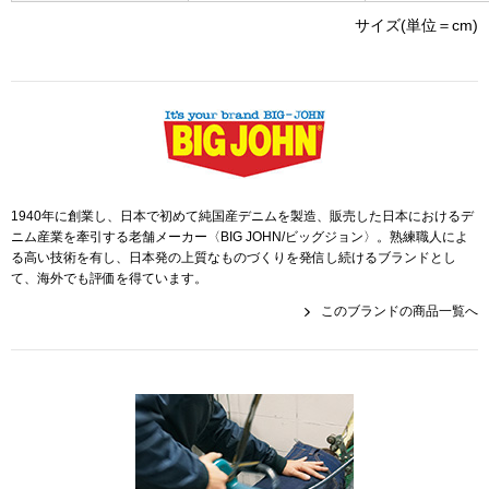
ザ･ノース･フ
ップ
サイズ(単位＝cm)
ヘリーハンセン
ンス
カンタベリー
金谷製靴
1940年に創業し、日本で初めて純国産デニムを製造、販売した日本におけるデ
ヘンリーコット
ニム産業を牽引する老舗メーカー〈BIG JOHN/ビッグジョン〉。熟練職人によ
る高い技術を有し、日本発の上質なものづくりを発信し続けるブランドとし
て、海外でも評価を得ています。
このブランドの商品一覧へ
おすすめ特集
【特集】Trave
【特集】cante