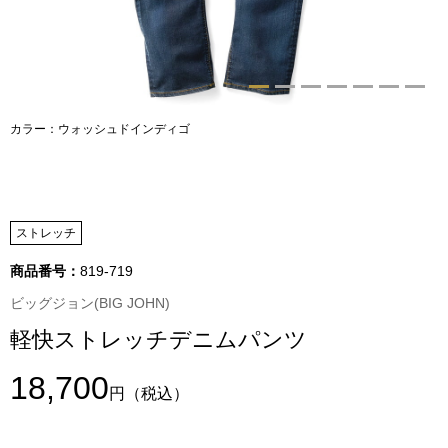
トップス
Tシャツ／カッ
物
ポロシャツ
カラー：ウォッシュドインディゴ
／アクセサリー
シャツ
ョン雑貨
トレーナー／パ
ストレッチ
商品番号：
819-719
セーター／カー
ビッグジョン(BIG JOHN)
軽快ストレッチデニムパンツ
ベスト
18,700
その他
円
（税込）