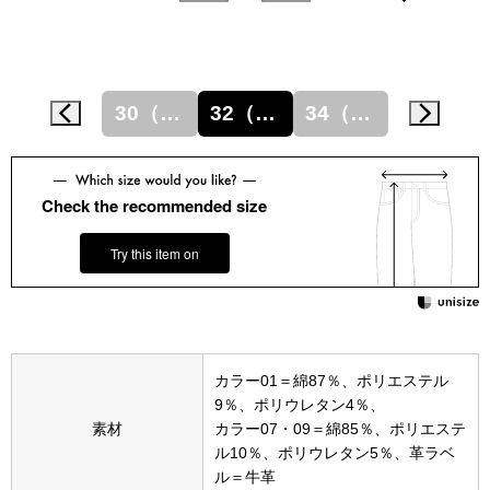
その他
特集
ウオッチ／ア
28（71）
30（76）
32（81）
34（86）
36（91）
ホビー
すべて見る
ウオッチ
Check the recommended size
ネックレス
Try this item on
ック
ブレスレット
その他
･テーブルウェア
カラー01
＝綿87％、ポリエステル
9％、ポリウレタン4％、
素材
カラー07・09＝綿85％、ポリエステ
ファッション
ル10％、ポリウレタン5％、革ラベ
ル＝牛革