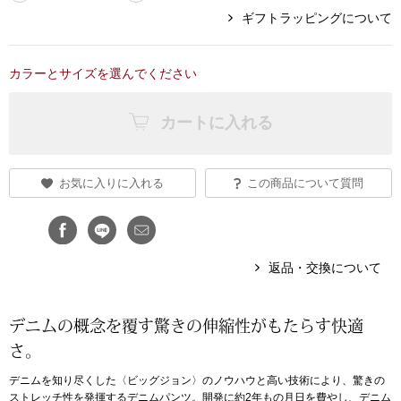
ギフトラッピングについて
アンダーウェア
リュック･バッ
カラーとサイズを選んでください
ボストンバッグ
カートに入れる
スーツケース／
お気に入りに入れる
この商品について質問
物
その他
／アクセサリー
シューズ
返品・交換について
ョン雑貨
スリップオン
デニムの概念を覆す驚きの伸縮性がもたらす快適
さ。
レースアップ
デニムを知り尽くした〈ビッグジョン〉のノウハウと高い技術により、驚きの
ストレッチ性を発揮するデニムパンツ。開発に約2年もの月日を費やし、デニム