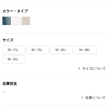
ボトムス
カラー・タイプ
パンツ／スラッ
ショート･クロ
サイズ
デニム
28（71）
30（76）
32（81）
34（86）
その他
36（91）
サイズについて
ルーム･アン
在庫状況
ルームウェア／
－
在庫について
BOGARD 最新号はこちら
アンダーウェア