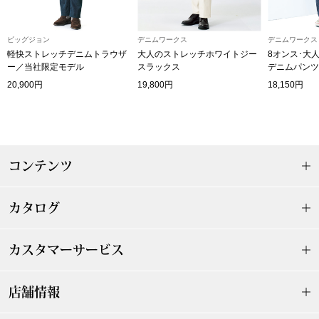
ブルゾン
ビッグジョン
デニムワークス
デニムワークス
軽快ストレッチデニムトラウザ
大人のストレッチホワイトジー
8オンス･大
ー／当社限定モデル
スラックス
デニムパンツ
その他
20,900円
19,800円
18,150円
トップス
コンテンツ
Tシャツ／カッ
カタログ
ポロシャツ
カスタマーサービス
シャツ／ブラウ
タンクトップ／
店舗情報