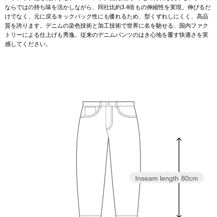
スニーカー
ならではの持ち味を活かしながら、同社比約3.4倍もの伸縮性を実現。伸びるだ
けでなく、元に戻るキックバック性にも優れるため、型くずれしにくく、高品
質を誇ります。デニムの染色技術と加工技術で世界に名を馳せる、国内ファク
ブーツ
トリーによる仕上げも秀逸。従来のデニムパンツのはき心地を覆す快適さを実
感してください。
サンダル
その他
財布／小物
財布／コインケ
革小物
Inseam length
80cm
Miss Kyouko／ミスキョウコ
ポーチ
ブランド