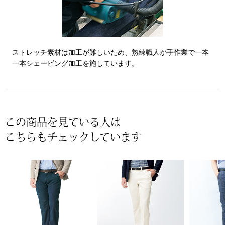
【特集】HELL
おすすめカタ
ストレッチ素材は加工が難しいため、熟練職人が手作業で一本
一本シェービング加工を施しています。
Salon de GRANDGRIS
BOGARD August
ブランド
BOGARD July 2
この商品を見ている人は
特集
RUGLOG 2026 
こちらもチェックしています
すべて見る
アウター
ジャケット
ビール／酒
コート