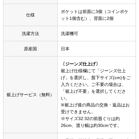
帽子
キッズ
ポケットは前面に3個（コインポケ
仕様
ネクタイ
ット1個含む）、背面に2個
芸品
洗濯方法
洗濯機可
マフラー／スヌ
原産国
日本
スカーフ／スト
〔ジーンズ仕上げ〕
手袋
裾上げ仕様欄にて「ジーンズ仕上
げ」を選択し、股下サイズ(cm)をご
入力ください。ご不要の場合は、
ベルト
「裾上げ不要」を選択してくださ
裾上げサービス（無料）
い。
靴下
※裾上げ後の商品の交換・返品はお
受けできません。
サングラス／メ
※サイズ32:32の前股ぐりは約
26cm、渡り幅は約30cmです。
傘／日傘