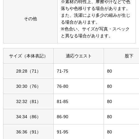
※素材の特性上、摩擦や汗などで色
落ちや色移りする場合があります。
〈セイコー〉マウリッツハイス美術館公認フェ
その他
また、洗濯により多少の縮みが生じ
ルメールオマージュウオッチ
その他
る場合があります。
※色合い、サイズが写真・スペック
ブランド
と異なる場合があります。
和装
特集
和装小物
サイズ（本体表記）
適応ウエスト
股下
28:28（71）
71-75
80
その他
ティ
すべて見る
30:30（76）
76-80
80
ケア
その他
32:32（81）
81-85
80
ア
34:34（86）
86-90
80
おすすめブラ
36:36（91）
91-95
80