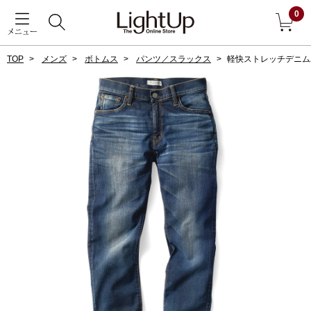
0
メニュー
TOP
メンズ
ボトムス
パンツ／スラックス
軽快ストレッチデニム
戻る
アウター
すべて見る
ジャケット
コート
ブルゾン
アンダーウェア
その他