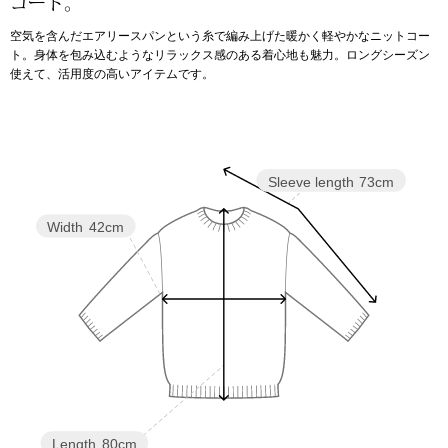
コート。
空気を含んだエアリースパンという糸で編み上げた暖かく軽やかなニットコー
アンダーウェア
リュック･バッ
ト。身体を包み込むようなリラックス感のある着心地も魅力。ロングシーズン
使えて、活用度の高いアイテムです。
ボストンバッグ
スーツケース／
Sleeve length
73cm
物
その他
Width
42cm
／アクセサリー
シューズ
ョン雑貨
スリップオン
レースアップ
Length
80cm