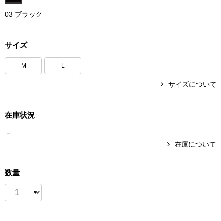
ボトムス
03 ブラック
パンツ／スラッ
サイズ
ショート･クロ
M
L
サイズについて
デニム
在庫状況
その他
－
在庫について
ルーム･アン
数量
ルームウェア／
BOGARD 最新号はこちら
アンダーウェア