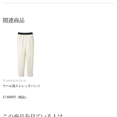
帽子
キッズ
ネクタイ
芸品
関連商品
マフラー／スヌ
スカーフ／スト
手袋
ベルト
ラコルテエイジレス
靴下
ウール混ストレッチパンツ
17,600円（税込）
サングラス／メ
傘／日傘
この商品を見ている人は