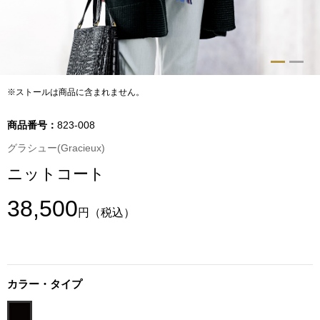
トップス
Tシャツ／カッ
物
ポロシャツ
※ストールは商品に含まれません。
／アクセサリー
シャツ
商品番号：
823-008
ョン雑貨
グラシュー(Gracieux)
トレーナー／パ
ニットコート
セーター／カー
38,500
円
（税込）
ベスト
その他
カラー・タイプ