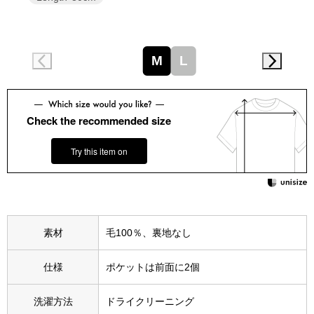
スニーカー
ブーツ
M
L
サンダル
その他
Check the recommended size
Try this item on
財布／小物
財布／コインケ
素材
毛100％、裏地なし
革小物
仕様
ポケットは前面に2個
Miss Kyouko／ミスキョウコ
ポーチ
洗濯方法
ドライクリーニング
ブランド