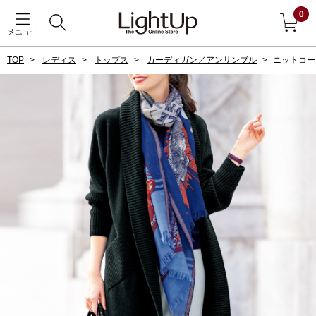
0
メニュー
TOP
レディス
トップス
カーディガン／アンサンブル
ニットコー
戻る
アウター
すべて見る
ジャケット
コート
ブルゾン
アンダーウェア
その他