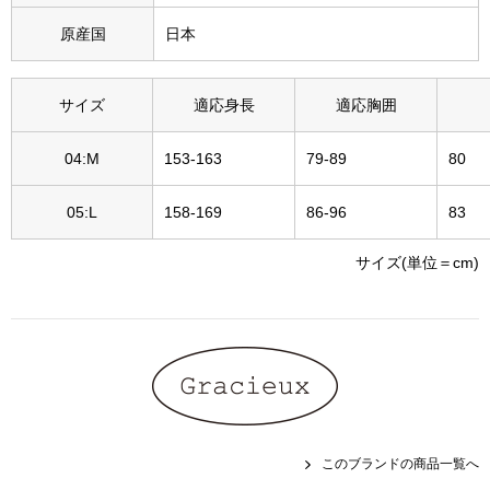
その他
原産国
日本
特集
サイズ
適応身長
適応胸囲
ウオッチ／ア
ホビー
すべて見る
04:M
153-163
79-89
80
ウオッチ
05:L
158-169
86-96
83
ネックレス
ック
サイズ(単位＝cm)
ブレスレット
その他
･テーブルウェア
ファッション
このブランドの商品一覧へ