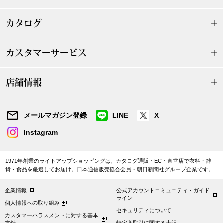
ザ･ノース･フ
ップ
カタログ
ヘリーハンセン
ンス
カスタマーサービス
カンタベリー
金谷製靴
店舗情報
ヘンリーコット
メールマガジン登録
LINE
X
Instagram
おすすめ特集
1971年創業のライトアップショッピングは、カタログ通販・EC・直営店で衣料・雑
貨・食品を厳選してお届け。日本通信販売協会会員・朝日新聞社グループ企業です。
【特集】Trave
企業情報
公式アカウントコミュニティ・ガイド
ライン
【特集】cante
個人情報への取り組み
セキュリティについて
カスタマーハラスメントに対する基本
方針
特定商取引に関する表記