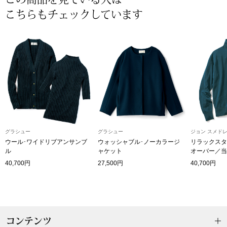
こちらもチェックしています
〈セイコー〉マウリッツハイス美術館公認フェ
その他
ルメールオマージュウオッチ
ブランド
和装
特集
和装小物
その他
ティ
すべて見る
グラシュー
グラシュー
ジョン スメド
ウール･ワイドリブアンサンブ
ウォッシャブル･ノーカラージ
リラックスタ
ケア
ル
ャケット
オーバー／当
その他
40,700円
27,500円
40,700円
ア
おすすめブラ
コンテンツ