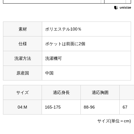
その他
特集
素材
ポリエステル100％
ウオッチ／ア
ホビー
すべて見る
仕様
ポケットは前面に2個
ウオッチ
洗濯方法
洗濯機可
ネックレス
ック
原産国
中国
ブレスレット
サイズ
適応身長
適応胸囲
その他
･テーブルウェア
04:M
165-175
88-96
67
ファッション
サイズ(単位＝cm)