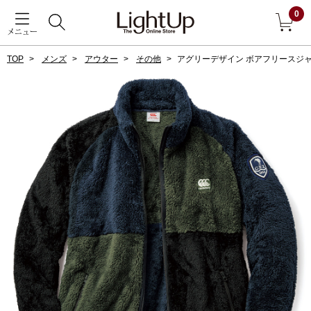
0
メニュー
TOP
メンズ
アウター
その他
アグリーデザイン ボアフリースジ
戻る
アウター
すべて見る
ジャケット
コート
ブルゾン
アンダーウェア
その他