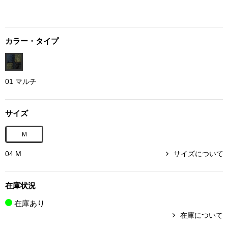
ボトムス
パンツ／スラッ
カラー・タイプ
ショート･クロ
01 マルチ
デニム
サイズ
その他
M
04 M
サイズについて
ルーム･アン
在庫状況
ルームウェア／
在庫あり
在庫について
BOGARD 最新号はこちら
アンダーウェア