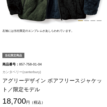
トップス
Tシャツ／カッ
物
ポロシャツ
左袖には当社限定のエンブレムがあしらわれています。
／アクセサリー
シャツ
ョン雑貨
トレーナー／パ
当社限定商品
商品番号：
857-758-01-04
セーター／カー
カンタベリー(canterbury)
アグリーデザイン ボアフリースジャケッ
ベスト
ト／限定モデル
その他
18,700
円
（税込）