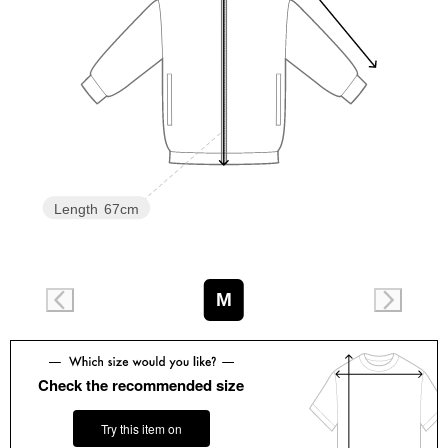
スニーカー
ブーツ
サンダル
その他
Length
67cm
財布／小物
M
財布／コインケ
革小物
Check the recommended size
Miss Kyouko／ミスキョウコ
ポーチ
Try this item on
ブランド