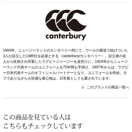
帽子
キッズ
ネクタイ
芸品
マフラー／スヌ
スカーフ／スト
1904年、ニュージーランドのカンタベリー州にて、ウールの製造で結びついた
3人が設立したLWR社を起源とする〈canterbury/カンタベリー〉。設立者の友
人から依頼され作製したラグビージャージーを皮切りに、1924年からニュージ
手袋
ーランド代表チームのユニフォームを75年間も手掛け、1997年からは、ラグビ
ー日本代表チームのオフィシャルパートナーとなり、ユニフォームを供給。タ
フでありながらも快適な着心地は、日常着としても愛されています。
ベルト
このブランドの商品一覧へ
靴下
サングラス／メ
この商品を見ている人は
こちらもチェックしています
傘／日傘