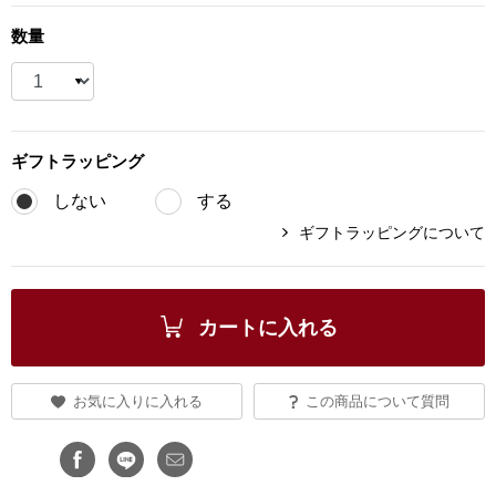
ブランド
数量
その他
特集
バッグ
カタログ
ギフト
ラッピング
トートバッグ
しない
する
ギフトラッピングについて
ス
すべて見る
ハンドバッグ
ショルダーバッ
カートに入れる
ブリーフケース
お気に入りに入れる
この商品について質問
ス／チュニック
クラッチバッグ
ボディバッグ