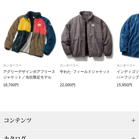
〈セイコー〉マウリッツハイス美術館公認フェ
その他
ルメールオマージュウオッチ
ブランド
和装
特集
和装小物
カンタベリー
カンタベリー
カンタベリー
その他
アグリーデザインボアフリース
中わた･フィールドジャケット
インディゴソ
ティ
すべて見る
ジャケット／当社限定モデル
ハーフジップ
18,700円
22,000円
15,950円
ケア
その他
ア
コンテンツ
おすすめブラ
カタログ