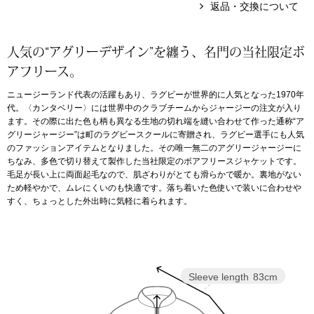
返品・交換について
アンダーウェア
リュック･バッ
人気の“アグリーデザイン”を纏う、名門の当社限定ボ
ボストンバッグ
アフリース。
ニュージーランド代表の活躍もあり、ラグビーが世界的に人気となった1970年
スーツケース／
代。〈カンタベリー〉には世界中のクラブチームからジャージーの注文が入り
ます。その際に出た色も柄も異なる生地の切れ端を縫い合わせて作った通称“ア
グリージャージー”は町のラグビースクールに寄贈され、ラグビー選手にも人気
物
その他
のファッションアイテムとなりました。その唯一無二のアグリージャージーに
ちなみ、多色で切り替えて製作した当社限定のボアフリースジャケットです。
毛足が長い上に両面起毛なので、肌ざわりがとても滑らかで暖か。裏地がない
／アクセサリー
ため軽やかで、ムレにくいのも快適です。落ち着いた色使いで装いに合わせや
すく、ちょっとした外出時に気軽に着られます。
シューズ
ョン雑貨
スリップオン
Sleeve length
83cm
レースアップ