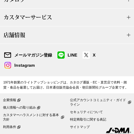
ザ･ノース･フ
ップ
ヘリーハンセン
カスタマーサービス
ンス
カンタベリー
店舗情報
金谷製靴
メールマガジン登録
LINE
X
ヘンリーコット
Instagram
1971年創業のライトアップショッピングは、カタログ通販・EC・直営店で衣料・雑
貨・食品を厳選してお届け。日本通信販売協会会員・朝日新聞社グループ企業です。
おすすめ特集
企業情報
公式アカウントコミュニティ・ガイド
ライン
【特集】Trave
個人情報への取り組み
セキュリティについて
カスタマーハラスメントに対する基本
方針
特定商取引に関する表記
【特集】cante
利用条件
サイトマップ