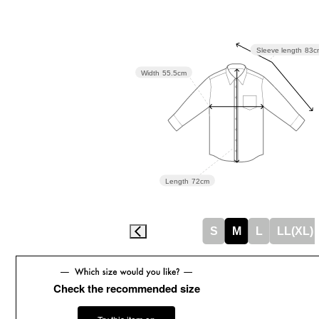
Sleeve length
83c
Width
55.5cm
Length
72cm
S
M
L
LL(XL)
Check the recommended size