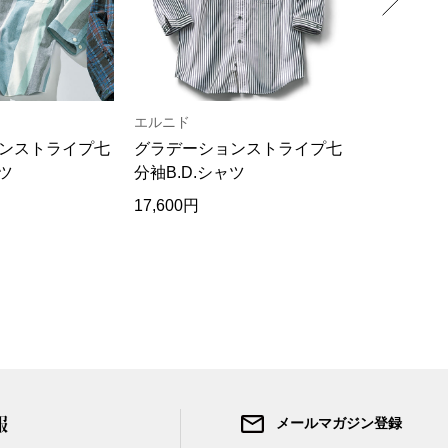
エルニド
ラグログ
ンストライプ七
グラデーションストライプ七
リネン混コ
ャツ
分袖B.D.シャツ
ツブルゾン
17,600円
25,300円
報
メールマガジン登録