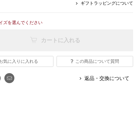
【特集】Travel Partner／トラベル
ギフトラッピングについて
ルボタンのアルパカ混ニット
【特集】使いやすさを追求した 防
パートナー
災用品
【特集】canterbury／カンタベリー
【特集】ギフトセレクション
イズを選んでください
【特集】HELLY HANSEN／ヘリー
ハンセン
カートに入れる
おすすめカタログ
お気に入りに入れる
この商品について質問
BOGARD August 2026 vol.181
返品・交換について
BOGARD July 2026 vol.180
RUGLOG 2026 Summer Vol.30