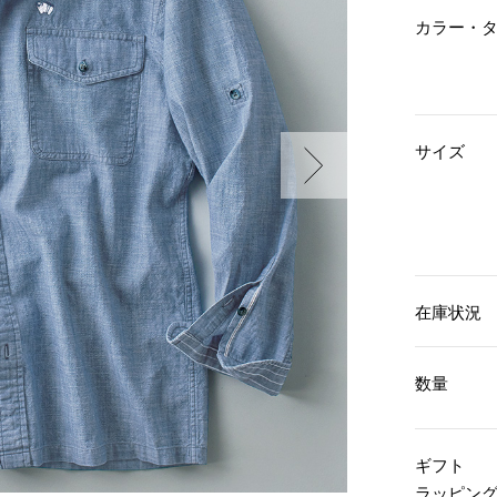
傘／日傘
ェア
ウオッチ
カラー・
その他
財布／小物
ネックレス
ブレスレット
和装
その他
財布／コインケース
革小物
ポーチ
着物／浴衣
サイズ
ファッション雑貨
その他
和装小物
バッグ
その他
帽子
ウオッチ／アクセサリー
ネクタイ
その他
マフラー／スヌード
スカーフ／ストール
ウオッチ
在庫状況
手袋
ネックレス
ベルト
ブレスレット
靴下
リング
数量
サングラス／メガネ
イヤリング／ピアス
バッグ
傘／日傘
ブローチ
その他
その他
ギフト
ラッピン