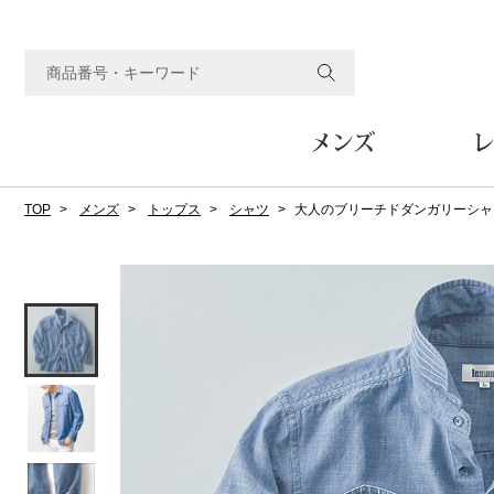
メンズ
レ
TOP
メンズ
トップス
シャツ
大人のブリーチドダンガリーシャ
すべてのメンズアイテム
すべてのレディスアイテム
すべてのホーム&ホビーアイテム
すべてのビューティアイテム
すべてのグルメアイテム
アウター
アウター
家具
フェイスケア
食品
ルーム･アンダーウ
ボトムス
キッチン･テーブル
メイクアップ
頒布会
ジャケット
ジャケット
テーブル／椅子･座椅子
ルームウェア／パジャマ
スカート
テーブルウェア
コート
コート
収納家具
アンダーウェア
パンツ／スラックス
調理器具
ボディケア
ワイン／ビール／酒
フレグランス
ブルゾン
ブルゾン
その他
その他
ワイド･ガウチョパンツ
キッチン雑貨
その他
その他
レギンス／スパッツ
その他
ショート･クロップドパン
ファブリック
バッグ
ヘアケア
その他
その他
その他
トップス
トップス
家電
クッション／座布団
トートバッグ