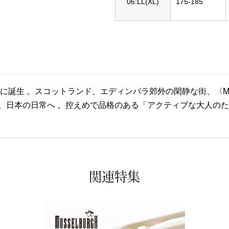
06:LL(XL)
175-185
山に誕生 。スコットランド、エディンバラ郊外の閑静な街、〈M
、日本の日常へ 。控えめで品格のある「アクティブな大人の
関連特集