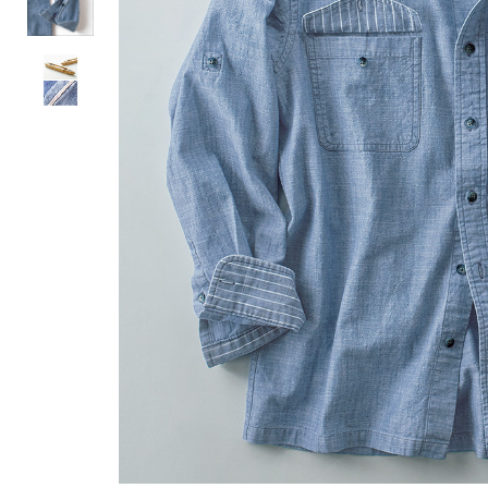
ルーム･アンダーウ
Tシャツ／カットソー
Tシャツ／カットソー
ブランケット／ソファカバー
ハンドバッグ
生活家電
ポロシャツ
ポロシャツ
カーペット／ラグ／マット
ショルダーバッグ
キッチン家電
シャツ
シャツ／ブラウス
寝具
ブリーフケース
ルームウェア／パジャマ
AV機器
トレーナー／パーカ
タンクトップ／キャミソール
カーテン／のれん／簾
クラッチバッグ
アンダーウェア
その他
セーター／カーディガン
トレーナー／パーカ
その他
ボディバッグ
その他
ベスト
セーター
リュック･バックパック
ホビー･キッズ
その他
カーディガン／アンサンブル
ボストンバッグ
生活雑貨
バッグ
ベスト
スーツケース／キャリー
ホビー／玩具
スーツ
その他
ボトムス
インテリアアート･ルームアクセ
トートバッグ
人形／ぬいぐるみ
その他
サリー
ハンドバッグ
光学機器
クロック／気象計
シューズ
パンツ／スラックス
ショルダーバッグ
ステーショナリー
バス･トイレタリー
ワンピース／チュニック
ショート･クロップドパンツ
クラッチバッグ
AVソフト／書籍／図録
ランドリー
デニム
スリップオン
ボディバッグ
アウトドア･スポーツ用品
掃除用品
その他
ワンピース
レースアップ
リュック･バックパック
その他
スリッパ／ルームシューズ
シャツワンピース
スニーカー
ボストンバッグ
防災･防犯用品
チュニック
ブーツ
スーツケース／キャリー
ガーデニング
サンダル
その他
和のインテリア小物
その他
仏具／香