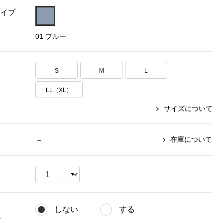
タイプ
【特集】〈セイコー〉マウリッ
Miss Kyouko／ミスキョウコ
Salon de GRANDGRIS
【特集】食彩倶楽部
ツハイス美術館公認フェルメー
01 ブルー
おすすめブランド
おすすめブランド
おすすめブランド
ルオマージュウオッチ
BOGARD 最新号はこちら
リネアフレスコ
ベキュア グラン／プレミアム
食彩倶楽部
おすすめブランド
S
M
L
ヤッコマリカルド
メイクプロポーション
おすすめブランド
セイコー
LL（XL）
銀座花菱
ネイチャーマジック
おすすめ特集
ソニー
ミスキョウコ
かづきれいこ
サイズについて
ザ･ノース･フェイス
コラントッテ
ベアー
レフィーネ
【特集】〈銀座 梅林〉国産ヒレ肉
ヘリーハンセン
の特製カツ丼の具
Fabric by ベストオブモリス
カンタベリー
在庫について
－
フェイラー
【特集】ご飯のお供
金谷製靴
おすすめ特集
おすすめ特集
【特集】おうちご飯、おうち飲み
ヘンリーコットンズ
【特集】ゆったりサイズ for Ladies
【特集】当社限定ビューティーアイ
おすすめ特集
テム
【特集】ベーシックアイテム for
おすすめ特集
Ladies
【特集】VECUA GRAND PREMIUM
【特集】William Morris／ウィリア
しない
する
ム･モリス
【特集】〈ロングウォーク〉カラフ
【特集】五島の椿
グ