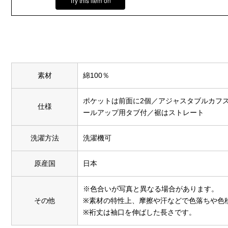
Try this item on
素材
綿100％
ポケットは前面に2個／アジャスタブルカフ
仕様
ールアップ用タブ付／裾はストレート
洗濯方法
洗濯機可
原産国
日本
※色合いが写真と異なる場合があります。
その他
※素材の特性上、摩擦や汗などで色落ちや色
※裄丈は袖口を伸ばした長さです。