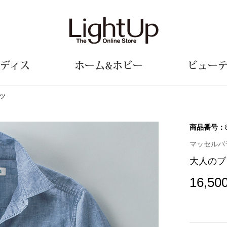
ディス
ホーム&ホビー
ビュー
ツ
ェア
ウェア
財布／小物
シューズ
美術･工芸品
定期便
和装
ファッシ
商品番号：
マッセルバラ
財布／コインケース
スリップオン
和装小物
帽子
大人のブ
革小物
レースアップ
その他
マフラー／ス
ポーチ
パンプス
スカーフ／ス
16,50
その他
スニーカー
手袋
その他
ツ
ブーツ
ベルト
サンダル
靴下
ウオッチ／アクセサリー
その他
サングラス／