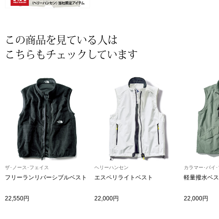
ザ･ノース･フ
ップ
ヘリーハンセン
ンス
この商品を見ている人は
こちらもチェックしています
カンタベリー
金谷製靴
ヘンリーコット
おすすめ特集
ザ･ノース･フェイス
ヘリーハンセン
カラマー･バイ
【特集】Trave
フリーランリバーシブルベスト
エスペリライトベスト
軽量撥水ベス
22,550円
22,000円
22,000円
【特集】cante