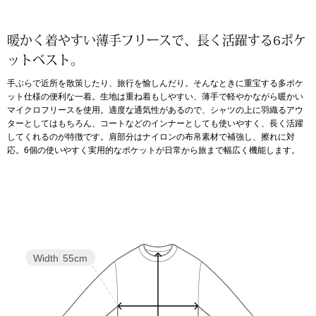
アンダーウェア
リュック･バッ
暖かく着やすい薄手フリースで、長く活躍する6ポケ
ットベスト。
ボストンバッグ
手ぶらで近所を散策したり、旅行を愉しんだり。そんなときに重宝する多ポケ
ット仕様の便利な一着。生地は重ね着もしやすい、薄手で軽やかながら暖かい
スーツケース／
マイクロフリースを使用。適度な通気性があるので、シャツの上に羽織るアウ
ターとしてはもちろん、コートなどのインナーとしても使いやすく、長く活躍
してくれるのが特徴です。肩部分はナイロンの布帛素材で補強し、擦れに対
物
その他
応。6個の使いやすく実用的なポケットが日常から旅まで幅広く機能します。
／アクセサリー
シューズ
ョン雑貨
スリップオン
Width
55cm
レースアップ