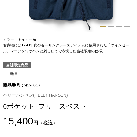
トップス
Tシャツ／カッ
物
ポロシャツ
カラー：ネイビー系
／アクセサリー
右身頃には1990年代のセーリングレースアイテムに使用された「ツインセー
ル」マークをワッペンと刺しゅうで表現した当社限定の仕様。
シャツ
ョン雑貨
当社限定商品
トレーナー／パ
軽量
商品番号：
919-017
セーター／カー
ヘリーハンセン(HELLY HANSEN)
ベスト
6ポケット･フリースベスト
15,400
その他
円
（税込）