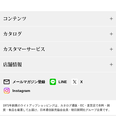
【特集】HELL
コンテンツ
おすすめカタ
カタログ
Salon de GRANDGRIS
BOGARD August
カスタマーサービス
ブランド
BOGARD July 2
店舗情報
特集
RUGLOG 2026 
メールマガジン登録
LINE
X
すべて見る
アウター
Instagram
ジャケット
1971年創業のライトアップショッピングは、カタログ通販・EC・直営店で衣料・雑
貨・食品を厳選してお届け。日本通信販売協会会員・朝日新聞社グループ企業です。
ビール／酒
コート