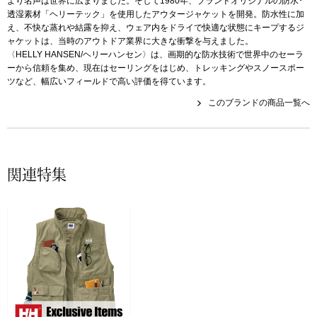
より名声は世界に広まりました。そして1980年、ブランドオリジナルの防水･
透湿素材「ヘリーテック」を使用したアウタージャケットを開発。防水性に加
〈セイコー〉マウリッツハイス美術館公認フェ
え、不快な蒸れや結露を抑え、ウェア内をドライで快適な状態にキープするジ
その他
ルメールオマージュウオッチ
ャケットは、当時のアウトドア業界に大きな衝撃を与えました。
〈HELLY HANSEN/ヘリーハンセン〉は、画期的な防水技術で世界中のセーラ
ーから信頼を集め、現在はセーリングをはじめ、トレッキングやスノースポー
ブランド
ツなど、幅広いフィールドで高い評価を得ています。
和装
このブランドの商品一覧へ
特集
和装小物
その他
ティ
すべて見る
関連特集
ケア
その他
ア
おすすめブラ