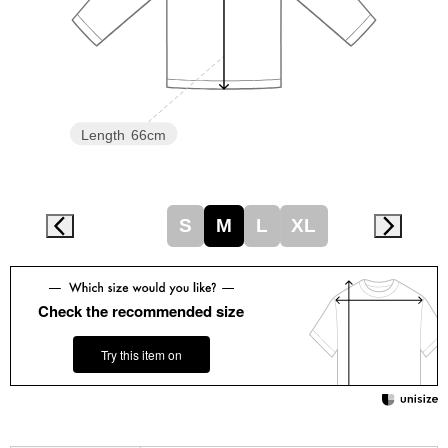
スニーカー
ブーツ
サンダル
Length
66cm
その他
S
M
L
XL
財布／小物
財布／コインケ
Check the recommended size
Try this item on
革小物
Miss Kyouko／ミスキョウコ
ポーチ
ブランド