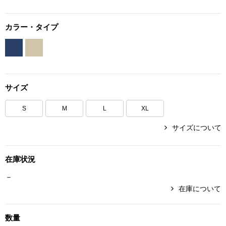
ボトムス
カラー・タイプ
パンツ／スラッ
ショート･クロ
サイズ
デニム
S
M
L
XL
その他
サイズについて
在庫状況
ルーム･アン
－
在庫について
ルームウェア／
BOGARD 最新号はこちら
アンダーウェア
数量