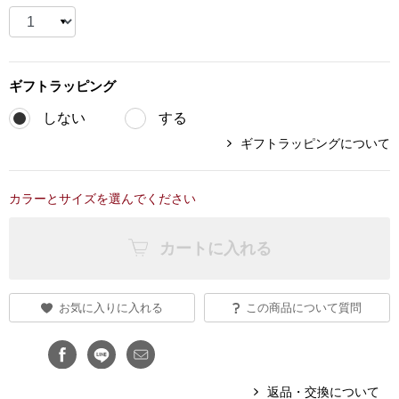
ブランド
その他
特集
ギフト
ラッピング
バッグ
しない
する
カタログ
ギフトラッピングについて
トートバッグ
ス
カラーとサイズを選んでください
すべて見る
ハンドバッグ
カートに入れる
ショルダーバッ
ブリーフケース
お気に入りに入れる
この商品について質問
ス／チュニック
クラッチバッグ
返品・交換について
ボディバッグ