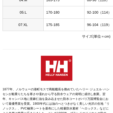
帽子
キッズ
05:L
170-180
92-100（114）
ネクタイ
芸品
07:XL
175-185
96-104（119）
マフラー／スヌ
サイズ(単位＝cm)
スカーフ／スト
手袋
ベルト
靴下
1877年、ノルウェーの港町モスで商船艦長を務めていたヘリー･ジュエル･ハン
センが船乗りたちを寒さや濡れから守る防水ウェアの発明に成功し創業。翌
サングラス／メ
年、キャンバス地に亜麻仁油を染み込ませた防水コートがパリ万国博覧会にお
いて最優秀賞を受賞。1900年代には油のべとつきがなく美しい光沢の生地「リ
ノックス」、PVC極薄シートを基布にした軽量防水素材「ヘロックス」などに
傘／日傘