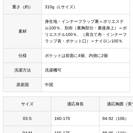
その他
重さ（約）
310g（Lサイズ）
特集
身生地・インナーフラップ裏＝ポリエステ
ル100％、別布（裏胸部分・裏後身上）＝ポ
ウオッチ／ア
素材
リエステル100％、（肩当て布・インナーフ
ホビー
すべて見る
ラップ表・ポケット口）＝ナイロン100％
ウオッチ
仕様
ポケットは前面に4個、内側に2個
ネックレス
洗濯方法
洗濯機可
ック
ブレスレット
原産国
中国
その他
･テーブルウェア
サイズ
適応身長
適応胸囲（実
ファッション
03:S
160-170
84-92（106）
04:M
165-175
88-96（110）