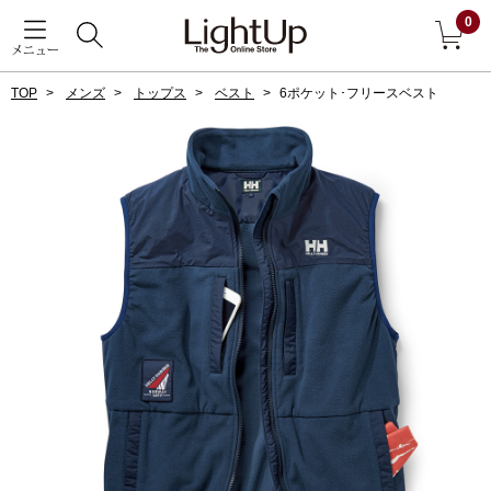
0
メニュー
TOP
メンズ
トップス
ベスト
6ポケット･フリースベスト
戻る
アウター
すべて見る
ジャケット
コート
ブルゾン
アンダーウェア
その他