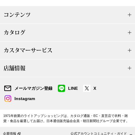
〈セイコー〉マウリッツハイス美術館公認フェ
その他
コンテンツ
ルメールオマージュウオッチ
ブランド
カタログ
和装
特集
カスタマーサービス
和装小物
店舗情報
その他
ティ
すべて見る
メールマガジン登録
LINE
X
ケア
その他
Instagram
ア
1971年創業のライトアップショッピングは、カタログ通販・EC・直営店で衣料・雑
おすすめブラ
貨・食品を厳選してお届け。日本通信販売協会会員・朝日新聞社グループ企業です。
企業情報
公式アカウントコミュニティ・ガイド