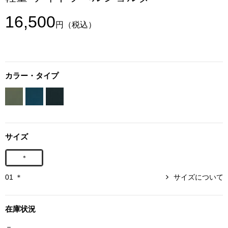
ボトムス
16,500
円
（税込）
パンツ／スラッ
ショート･クロ
カラー・タイプ
デニム
その他
サイズ
＊
ルーム･アン
01 ＊
サイズについて
ルームウェア／
在庫状況
BOGARD 最新号はこちら
アンダーウェア
－