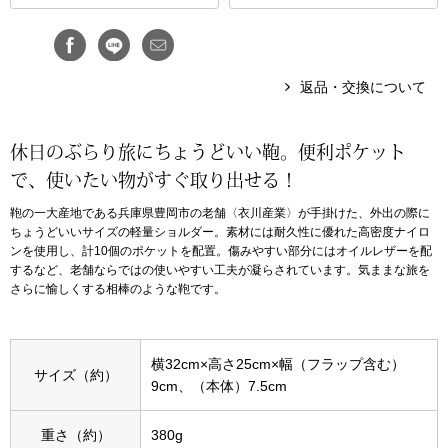
アンダーウェア
リュック･バッ
返品・交換について
ボストンバッグ
休日のぶらり旅にちょうどいい鞄。便利ポケット
スーツケース／
で、使いたい物がすぐ取り出せる！
物
その他
鞄の一大産地である兵庫県豊岡市の老舗〈衣川産業〉が手掛けた、外出の際に
ちょうどいいサイズの軽量ショルダー。素材には耐久性に優れた高密度ナイロ
ンを使用し、計10個のポケットを配置。傷みやすい部分にはオイルレザーを配
／アクセサリー
するなど、老舗ならではの使いやすい工夫が凝らされています。気ままな旅を
シューズ
さらに愉しくする相棒のような鞄です。
ョン雑貨
スリップオン
横32cm×高さ25cm×幅（フラップ含む）
サイズ（約）
9cm、（本体）7.5cm
レースアップ
重さ（約）
380g