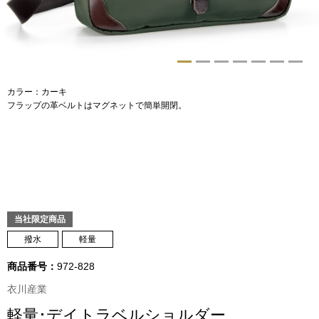
トップス
Tシャツ／カッ
物
ポロシャツ
カラー：カーキ
／アクセサリー
フラップの革ベルトはマグネットで簡単開閉。
シャツ
ョン雑貨
トレーナー／パ
セーター／カー
当社限定商品
ベスト
撥水
軽量
商品番号：
972-828
その他
衣川産業
軽量･デイトラベルショルダー