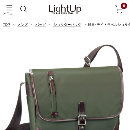
0
メニュー
TOP
メンズ
バッグ
ショルダーバッグ
軽量･デイトラベルショル
戻る
アウター
すべて見る
ジャケット
コート
ブルゾン
アンダーウェア
その他