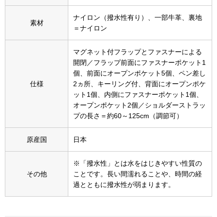
スニーカー
ナイロン（撥水性有り）、一部牛革、裏地
素材
＝ナイロン
ブーツ
マグネット付フラップとファスナーによる
サンダル
開閉／フラップ前面にファスナーポケット1
個、前面にオープンポケット5個、ペン差し
その他
仕様
2ヵ所、キーリング付、背面にオープンポケ
ット1個、内側にファスナーポケット1個、
オープンポケット2個／ショルダーストラッ
プの長さ＝約60～125cm（調節可）
財布／小物
原産国
日本
財布／コインケ
※「撥水性」とは水をはじきやすい性質の
革小物
その他
ことです。長い間濡れることや、時間の経
過とともに撥水性が弱まります。
Miss Kyouko／ミスキョウコ
ポーチ
ブランド