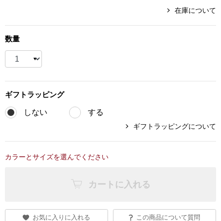
在庫について
ブランド
その他
数量
特集
バッグ
カタログ
トートバッグ
ギフト
ラッピング
ス
すべて見る
ハンドバッグ
しない
する
ギフトラッピングについて
ショルダーバッ
カラーとサイズを選んでください
ブリーフケース
カートに入れる
ス／チュニック
クラッチバッグ
ボディバッグ
お気に入りに入れる
この商品について質問