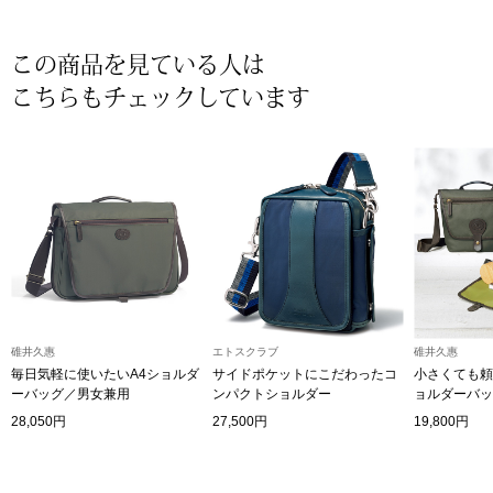
帽子
キッズ
この商品を見ている人は
ネクタイ
芸品
こちらもチェックしています
マフラー／スヌ
スカーフ／スト
手袋
ベルト
碓井久惠
エトスクラブ
碓井久惠
靴下
毎日気軽に使いたいA4ショルダ
サイドポケットにこだわったコ
小さくても頼
ーバッグ／男女兼用
ンパクトショルダー
ョルダーバッ
サングラス／メ
28,050円
27,500円
19,800円
傘／日傘