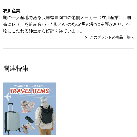
その他
衣川産業
特集
鞄の一大産地である兵庫県豊岡市の老舗メーカー〈衣川産業〉。帆
布にレザーを組み合わせた味わいのある“男の鞄”に定評があり、小
ウオッチ／ア
物にこだわる紳士から好評を得ています。
このブランドの商品一覧へ
ホビー
すべて見る
ウオッチ
ネックレス
関連特集
ック
ブレスレット
その他
･テーブルウェア
ファッション