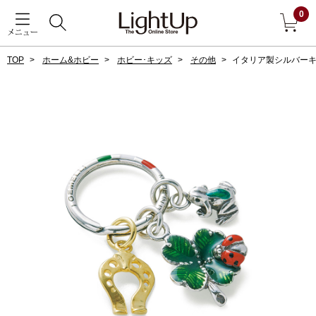
0
メニュー
TOP
ホーム&ホビー
ホビー･キッズ
その他
イタリア製シルバー
戻る
アウター
すべて見る
ジャケット
コート
ブルゾン
アンダーウェア
その他