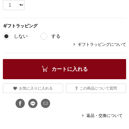
ブランド
その他
特集
ギフト
ラッピング
バッグ
しない
する
カタログ
ギフトラッピングについて
トートバッグ
ス
すべて見る
ハンドバッグ
カートに入れる
ショルダーバッ
お気に入りに入れる
この商品について質問
ブリーフケース
ス／チュニック
クラッチバッグ
返品・交換について
ボディバッグ