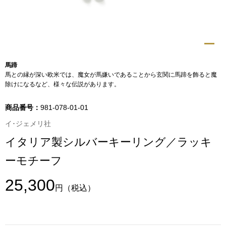
トップス
Tシャツ／カッ
物
ポロシャツ
馬蹄
／アクセサリー
馬との縁が深い欧米では、魔女が馬嫌いであることから玄関に馬蹄を飾ると魔
除けになるなど、様々な伝説があります。
シャツ
ョン雑貨
商品番号：
981-078-01-01
トレーナー／パ
イ･ジェメリ社
イタリア製シルバーキーリング／ラッキ
セーター／カー
ーモチーフ
ベスト
25,300
円
（税込）
その他