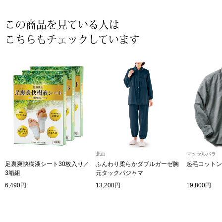
その他
この商品を見ている人は
特集
こちらもチェックしています
ウオッチ／ア
ホビー
すべて見る
ウオッチ
ネックレス
ック
ブレスレット
北山
マッセルバラ
その他
足裏爽快樹液シート30枚入り／
ふんわり柔らかダブルガーゼ胸
起毛コットン
･テーブルウェア
3箱組
元タックパジャマ
6,490円
13,200円
19,800円
ファッション