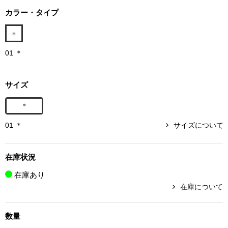
ボトムス
カラー・タイプ
パンツ／スラッ
01 ＊
ショート･クロ
サイズ
デニム
＊
その他
01 ＊
サイズについて
在庫状況
ルーム･アン
在庫あり
在庫について
ルームウェア／
数量
BOGARD 最新号はこちら
アンダーウェア