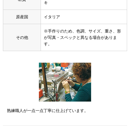
スニーカー
キ
原産国
イタリア
ブーツ
※手作りのため、色調、サイズ、重さ、形
サンダル
その他
が写真・スペックと異なる場合がありま
す。
その他
財布／小物
財布／コインケ
革小物
熟練職人が一点一点丁寧に仕上げています。
Miss Kyouko／ミスキョウコ
ポーチ
ブランド