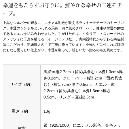
幸運をもたらすお守りに。鮮やかな幸せの三連モチ
アンダーウェア
ーフ。
リュック･バッ
上品なシルバーの輝きに、エナメル彩色が映えるラッキーモチーフのキーリン
グ。幸運のシンボルといわれる馬蹄、四つ葉のクローバー、健康や財運の象徴
ボストンバッグ
であるカエルを組み合わせました。手がけたのは、イタリア・トスカーナ州の
アレッツォに工房を構える〈イ・ジェメリ社〉。青銅器時代から伝わる鋳造製
スーツケース／
法にこだわり、熟練職人の手で丁寧に作っています。小物などに付ければ目印
にもなる愛らしい仕上がり。幸運を願って、親しい方へ贈るのもお薦めです。
物
その他
馬蹄＝縦2.7cm（留め具含む）×横1.3cm×厚
／アクセサリー
さ0.2cm、クローバー＝縦3.2cm（留め具含
シューズ
サイズ（約）
む）×横1.7cm×厚さ0.5cm、カエル＝縦
ョン雑貨
2.2cm（留め具含む）×横1.3cm×厚さ
0.5cm、リング＝直径2.5cm
スリップオン
重さ（約）
13g
レースアップ
銀（925/1000）にエナメル彩色、金色メッ
材質