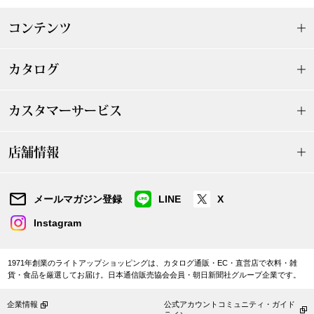
帽子
キッズ
コンテンツ
ネクタイ
芸品
カタログ
マフラー／スヌ
カスタマーサービス
スカーフ／スト
店舗情報
手袋
ベルト
メールマガジン登録
LINE
X
Instagram
靴下
1971年創業のライトアップショッピングは、カタログ通販・EC・直営店で衣料・雑
サングラス／メ
貨・食品を厳選してお届け。日本通信販売協会会員・朝日新聞社グループ企業です。
傘／日傘
企業情報
公式アカウントコミュニティ・ガイド