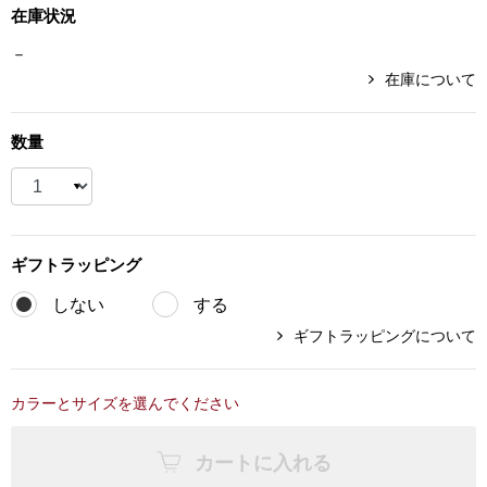
帽子
キッズ
在庫状況
－
ネクタイ
芸品
在庫について
マフラー／スヌ
数量
スカーフ／スト
手袋
ギフト
ラッピング
ベルト
しない
する
ギフトラッピングについて
靴下
カラーとサイズを選んでください
サングラス／メ
カートに入れる
傘／日傘