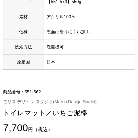
【551-573】550g
ブランド
その他
素材
アクリル100％
特集
仕様
裏面は滑りにくい加工
バッグ
カタログ
洗濯方法
洗濯機可
トートバッグ
原産国
日本
ス
すべて見る
ハンドバッグ
ショルダーバッ
商品番号：
551-562
モリス デザイン スタジオ(Morris Design Studio)
ブリーフケース
トイレマット／いちご泥棒
ス／チュニック
クラッチバッグ
7,700
円
（税込）
ボディバッグ