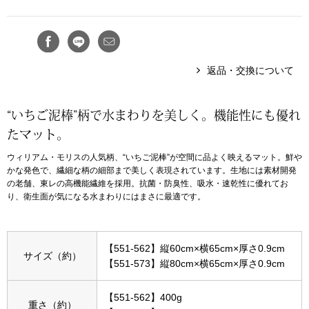
ボトムス
パンツ／スラッ
返品・交換について
ショート･クロ
“いちご泥棒”柄で水まわりを美しく。機能性にも優れ
デニム
たマット。
ウィリアム・モリスの人気柄、“いちご泥棒”が空間に品よく映えるマット。鮮や
その他
かな発色で、繊細な柄の細部まで美しく表現されています。生地には素材開発
の老舗、東レの高機能繊維を採用。抗菌・防臭性、吸水・速乾性に優れてお
り、衛生面が気になる水まわりにはまさに最適です。
ルーム･アン
【551-562】縦60cm×横65cm×厚さ0.9cm
サイズ（約）
ルームウェア／
【551-573】縦80cm×横65cm×厚さ0.9cm
BOGARD 最新号はこちら
アンダーウェア
【551-562】400g
重さ（約）