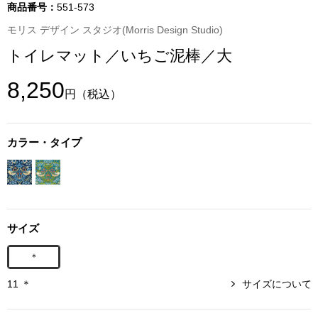
商品番号：
551-573
その他
モリス デザイン スタジオ(Morris Design Studio)
特集
トイレマット／いちご泥棒／大
ウオッチ／ア
8,250
ホビー
円
（税込）
すべて見る
ウオッチ
カラー・タイプ
ネックレス
ック
ブレスレット
その他
サイズ
･テーブルウェア
＊
ファッション
11 ＊
サイズについて