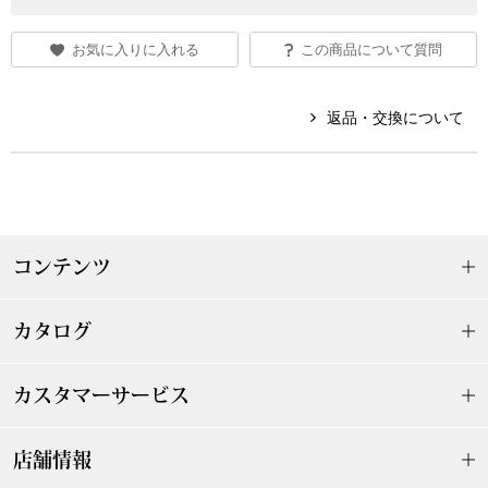
〈セイコー〉マウリッツハイス美術館公認フェ
その他
お気に入りに入れる
この商品について質問
ルメールオマージュウオッチ
ブランド
返品・交換について
和装
特集
和装小物
その他
ティ
コンテンツ
すべて見る
ケア
カタログ
その他
ア
カスタマーサービス
おすすめブラ
店舗情報