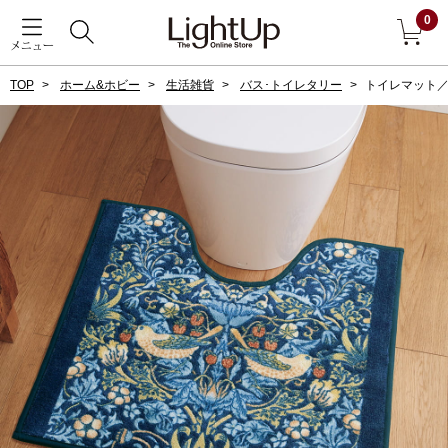
0
メニュー
TOP
ホーム&ホビー
生活雑貨
バス･トイレタリー
トイレマット
戻る
アウター
すべて見る
ジャケット
コート
ブルゾン
アンダーウェア
その他