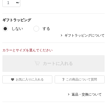
スニーカー
ブーツ
ギフト
ラッピング
サンダル
しない
する
ギフトラッピングについて
その他
カラーとサイズを選んでください
財布／小物
カートに入れる
財布／コインケ
お気に入りに入れる
この商品について質問
革小物
Miss Kyouko／ミスキョウコ
返品・交換について
ポーチ
ブランド