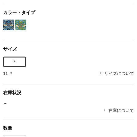
カラー・タイプ
アンダーウェア
リュック･バッ
ボストンバッグ
スーツケース／
サイズ
＊
物
その他
11 ＊
サイズについて
／アクセサリー
シューズ
在庫状況
ョン雑貨
－
スリップオン
在庫について
レースアップ
数量