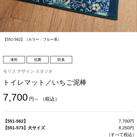
トップス
Tシャツ／カッ
物
ポロシャツ
【551-562】（カラー：ブルー系）
／アクセサリー
シャツ
速乾
抗菌
防臭
ョン雑貨
トレーナー／パ
モリス デザイン スタジオ
トイレマット／いちご泥棒
セーター／カー
7,700
円～
（税込）
ベスト
その他
【551-562】
7,700円
【551-573】大サイズ
8,250円
（すべて税込
）