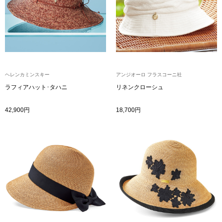
ザ･ノース･フ
ップ
ヘリーハンセン
ンス
カンタベリー
ヘレンカミンスキー
アンジオーロ フラスコーニ社
金谷製靴
ラフィアハット･タハニ
リネンクローシュ
ヘンリーコット
42,900円
18,700円
おすすめ特集
【特集】Trave
【特集】cante