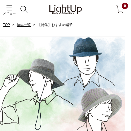
0
メニュー
TOP
特集一覧
【特集】おすすめ帽子
戻る
アウター
すべて見る
ジャケット
コート
ブルゾン
アンダーウェア
その他