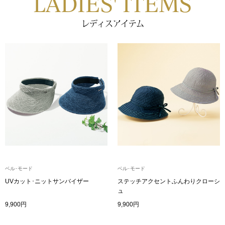
LADIES' ITEMS
帽子
キッズ
レディスアイテム
ネクタイ
芸品
マフラー／スヌ
スカーフ／スト
手袋
ベルト
靴下
ベル･モード
ベル･モード
UVカット･ニットサンバイザー
ステッチアクセントふんわりクローシ
ュ
サングラス／メ
9,900円
9,900円
傘／日傘