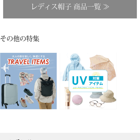
トレーナー／パ
レディス帽子 商品一覧 ≫
セーター
【特集】食彩倶楽部
カーディガン／
ブランド
その他の特集
ベスト
特集
スーツ
その他
ワンピース／
ワンピース