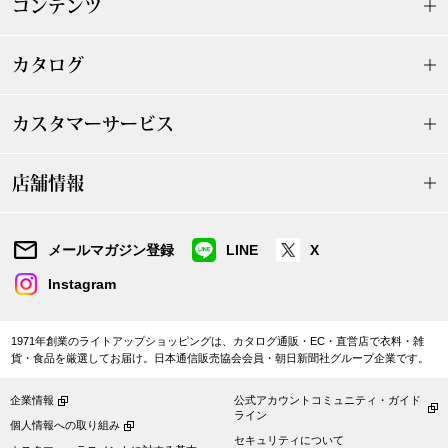
コンテンツ
シャツワンピー
カタログ
チュニック
カスタマーサービス
ボトムス
店舗情報
スカート
メールマガジン登録
LINE
X
パンツ／スラッ
Instagram
ワイド･ガウチ
1971年創業のライトアップショッピングは、カタログ通販・EC・直営店で衣料・雑
貨・食品を厳選してお届け。日本通信販売協会会員・朝日新聞社グループ企業です。
レギンス／スパ
企業情報
公式アカウントコミュニティ・ガイド
ライン
個人情報への取り組み
ショート･クロ
セキュリティについて