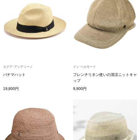
ボトムス
パンツ／スラッ
ショート･クロ
デニム
エクア･アンディーノ
ドン ベルモード
その他
パナマハット
フレンチリネン使いの清涼ニットキャ
ップ
19,800円
9,900円
ルーム･アン
ルームウェア／
BOGARD 最新号はこちら
アンダーウェア