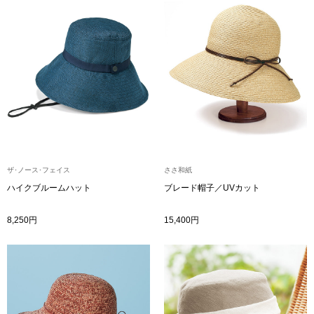
〈セイコー〉マウリッツハイス美術館公認フェ
その他
ルメールオマージュウオッチ
ブランド
和装
特集
和装小物
その他
ティ
すべて見る
ザ･ノース･フェイス
ささ和紙
ハイクブルームハット
ブレード帽子／UVカット
ケア
その他
8,250円
15,400円
ア
おすすめブラ