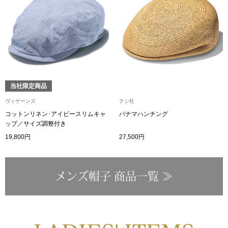
その他
特集
ウオッチ／ア
ホビー
すべて見る
ウオッチ
当社限定商品
ヴィゲーンズ
テシ社
ネックレス
コットンリネン･アイビースリムキャ
パナマハンチング
ック
ップ／サイズ調整付き
ブレスレット
19,800円
27,500円
その他
メンズ帽子 商品一覧 ≫
･テーブルウェア
ファッション