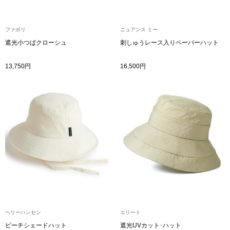
【特集】HELL
ファボリ
ニュアンス ミー
遮光小つばクローシュ
刺しゅうレース入りペーパーハット
おすすめカタ
13,750円
16,500円
Salon de GRANDGRIS
BOGARD August
ブランド
BOGARD July 2
特集
RUGLOG 2026 
すべて見る
アウター
ジャケット
ヘリーハンセン
エリート
ビール／酒
ビーチシェードハット
遮光UVカット･ハット
コート