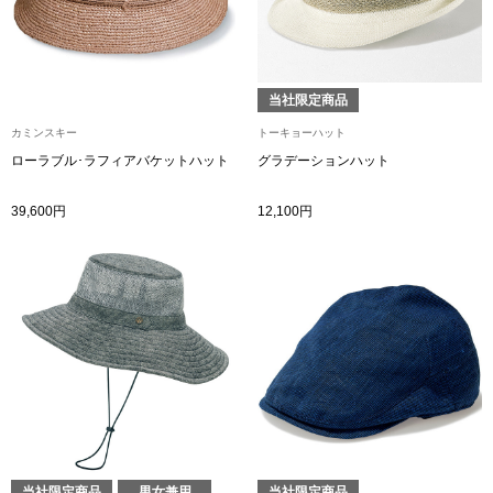
ブランド
その他
特集
当社限定商品
バッグ
カミンスキー
トーキョーハット
カタログ
ローラブル･ラフィアバケットハット
グラデーションハット
トートバッグ
39,600円
12,100円
ス
すべて見る
ハンドバッグ
ショルダーバッ
ブリーフケース
ス／チュニック
クラッチバッグ
ボディバッグ
当社限定商品
男女兼用
当社限定商品