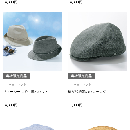
スニーカー
14,300円
14,300円
ブーツ
サンダル
その他
財布／小物
当社限定商品
当社限定商品
トーキョーハット
トーキョーハット
財布／コインケ
サマーシールド中折れハット
梅炭和紙混のハンチング
革小物
14,300円
11,000円
Miss Kyouko／ミスキョウコ
ポーチ
ブランド