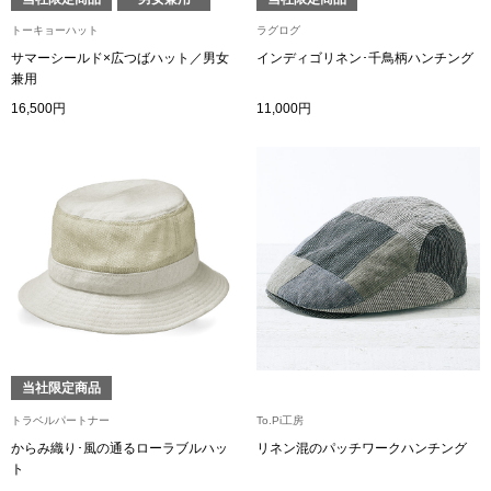
トーキョーハット
ラグログ
アンダーウェア
リュック･バッ
サマーシールド×広つばハット／男女
インディゴリネン･千鳥柄ハンチング
兼用
16,500円
11,000円
ボストンバッグ
スーツケース／
物
その他
／アクセサリー
シューズ
ョン雑貨
スリップオン
当社限定商品
トラベルパートナー
To.Pi工房
レースアップ
からみ織り･風の通るローラブルハッ
リネン混のパッチワークハンチング
ト