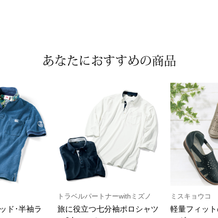
傘／日傘
ェア
ウオッチ
その他
財布／小物
ネックレス
ブレスレット
和装
その他
財布／コインケース
革小物
あなたにおすすめの商品
ポーチ
着物／浴衣
ファッション雑貨
その他
和装小物
バッグ
その他
帽子
ウオッチ／アクセサリー
ネクタイ
その他
マフラー／スヌード
スカーフ／ストール
ウオッチ
手袋
ネックレス
ベルト
ブレスレット
靴下
リング
サングラス／メガネ
イヤリング／ピアス
バッグ
傘／日傘
ブローチ
その他
その他
トラベルパートナーwithミズノ
ミスキョウコ
ッド･半袖ラ
旅に役立つ七分袖ポロシャツ
軽量フィット