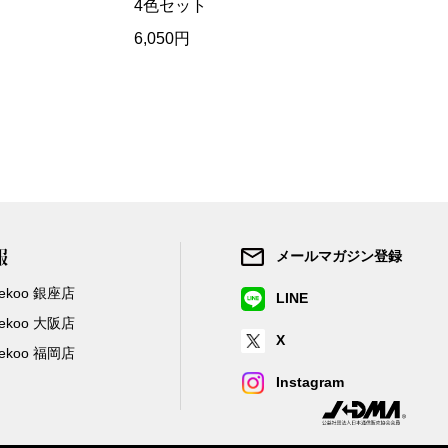
【特集】Travel Partner／トラベル
4色セット
ャツ／2色
ルボタンのアルパカ混ニット
【特集】使いやすさを追求した 防
パートナー
災用品
6,050円
13,200円
【特集】canterbury／カンタベリー
【特集】ギフトセレクション
【特集】HELLY HANSEN／ヘリー
ハンセン
おすすめカタログ
BOGARD August 2026 vol.181
BOGARD July 2026 vol.180
報
メールマガジン登録
RUGLOG 2026 Summer Vol.30
/Zekoo 銀座店
LINE
/Zekoo 大阪店
X
/Zekoo 福岡店
Instagram