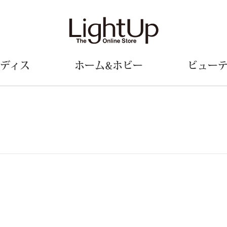
ディス
ホーム&ホビー
ビュー
ェア
ウェア
財布／小物
シューズ
美術･工芸品
定期便
和装
ファッシ
財布／コインケース
スリップオン
和装小物
帽子
革小物
レースアップ
その他
マフラー／ス
ポーチ
パンプス
スカーフ／ス
その他
スニーカー
手袋
その他
ツ
ブーツ
ベルト
サンダル
靴下
ウオッチ／アクセサリー
その他
サングラス／