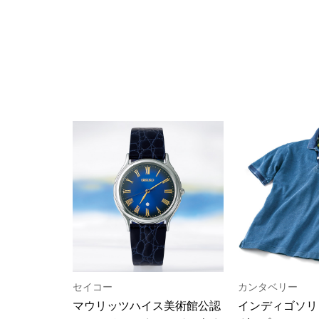
ルーム･アンダーウ
Tシャツ／カットソー
Tシャツ／カットソー
ブランケット／ソファカバー
ハンドバッグ
生活家電
ポロシャツ
ポロシャツ
カーペット／ラグ／マット
ショルダーバッグ
キッチン家電
シャツ
シャツ／ブラウス
寝具
ブリーフケース
ルームウェア／パジャマ
AV機器
トレーナー／パーカ
タンクトップ／キャミソール
カーテン／のれん／簾
クラッチバッグ
アンダーウェア
その他
セーター／カーディガン
トレーナー／パーカ
その他
ボディバッグ
その他
ベスト
セーター
リュック･バックパック
ホビー･キッズ
その他
カーディガン／アンサンブル
ボストンバッグ
生活雑貨
バッグ
ベスト
スーツケース／キャリー
ホビー／玩具
スーツ
その他
ボトムス
インテリアアート･ルームアクセ
トートバッグ
人形／ぬいぐるみ
その他
サリー
ハンドバッグ
光学機器
クロック／気象計
シューズ
パンツ／スラックス
ショルダーバッグ
ステーショナリー
バス･トイレタリー
ワンピース／チュニック
ショート･クロップドパンツ
クラッチバッグ
AVソフト／書籍／図録
ランドリー
デニム
スリップオン
ボディバッグ
アウトドア･スポーツ用品
掃除用品
その他
ワンピース
レースアップ
リュック･バックパック
その他
スリッパ／ルームシューズ
シャツワンピース
スニーカー
ボストンバッグ
防災･防犯用品
チュニック
ブーツ
スーツケース／キャリー
ガーデニング
サンダル
その他
セイコー
カンタベリー
和のインテリア小物
その他
マウリッツハイス美術館公認
インディゴソリ
仏具／香