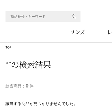
メンズ
レ
TOP
すべてのメンズアイテム
すべてのレディスアイテム
すべてのホーム&ホビーアイテム
すべてのビューティアイテム
すべてのグルメアイテム
アウター
アウター
家具
フェイスケア
食品
ルーム･アンダーウ
ボトムス
キッチン･テーブル
メイクアップ
頒布会
“”の検索結果
ジャケット
ジャケット
テーブル／椅子･座椅子
ルームウェア／パジャマ
スカート
テーブルウェア
コート
コート
収納家具
アンダーウェア
パンツ／スラックス
調理器具
ボディケア
ワイン／ビール／酒
フレグランス
0
ブルゾン
ブルゾン
その他
その他
ワイド･ガウチョパンツ
キッチン雑貨
該当商品：
件
その他
その他
レギンス／スパッツ
その他
ショート･クロップドパン
ファブリック
バッグ
ヘアケア
その他
その他
その他
該当する商品が見つかりませんでした。
トップス
トップス
家電
クッション／座布団
トートバッグ