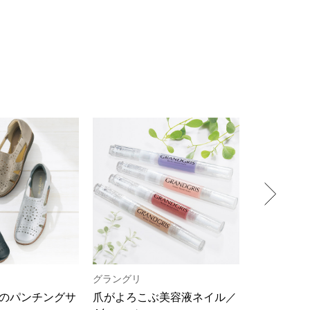
【特集】〈セイコー〉マウリッ
Miss Kyouko／ミスキョウコ
Salon de GRANDGRIS
【特集】食彩倶楽部
ツハイス美術館公認フェルメー
おすすめブランド
おすすめブランド
おすすめブランド
ルオマージュウオッチ
BOGARD 最新号はこちら
リネアフレスコ
ベキュア グラン／プレミアム
食彩倶楽部
おすすめブランド
ヤッコマリカルド
メイクプロポーション
おすすめブランド
セイコー
銀座花菱
ネイチャーマジック
おすすめ特集
ソニー
ミスキョウコ
かづきれいこ
ザ･ノース･フェイス
コラントッテ
ベアー
レフィーネ
【特集】〈銀座 梅林〉国産ヒレ肉
ヘリーハンセン
の特製カツ丼の具
Fabric by ベストオブモリス
カンタベリー
フェイラー
【特集】ご飯のお供
金谷製靴
おすすめ特集
おすすめ特集
【特集】おうちご飯、おうち飲み
ヘンリーコットンズ
【特集】ゆったりサイズ for Ladies
【特集】当社限定ビューティーアイ
おすすめ特集
テム
【特集】ベーシックアイテム for
グラングリ
ヘリーハン
おすすめ特集
Ladies
【特集】VECUA GRAND PREMIUM
【特集】William Morris／ウィリア
のパンチングサ
爪がよろこぶ美容液ネイル／
吸汗速乾･
ム･モリス
【特集】〈ロングウォーク〉カラフ
【特集】五島の椿