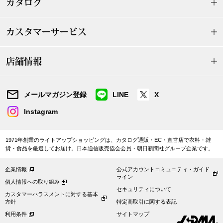
カタログ
ボトムス
カスタマーサービス
パンツ／スラッ
店舗情報
ショート･クロ
デニム
メールマガジン登録
LINE
X
Instagram
その他
1971年創業のライトアップショッピングは、カタログ通販・EC・直営店で衣料・雑
貨・食品を厳選してお届け。日本通信販売協会会員・朝日新聞社グループ企業です。
ルーム･アン
企業情報
公式アカウントコミュニティ・ガイド
ライン
個人情報への取り組み
ルームウェア／
セキュリティについて
カスタマーハラスメントに対する基本
方針
特定商取引に関する表記
BOGARD 最新号はこちら
アンダーウェア
利用条件
サイトマップ