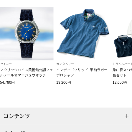
トップス
Tシャツ／カッ
物
ポロシャツ
／アクセサリー
シャツ
ョン雑貨
セイコー
カンタベリー
トラベルパート
トレーナー／パ
マウリッツハイス美術館公認フェ
インディゴソリッド･半袖ラガー
旅に役立つ
ルメールオマージュウオッチ
ポロシャツ
色セット
54,780円
13,200円
12,650円
セーター／カー
ベスト
その他
コンテンツ