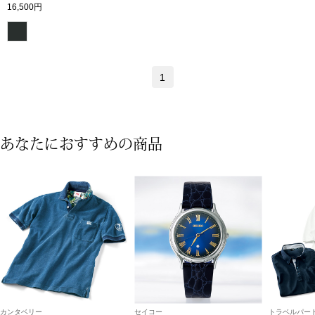
16,500円
ボトムス
パンツ／スラッ
1
ショート･クロ
デニム
あなたにおすすめの商品
その他
ルーム･アン
ルームウェア／
BOGARD 最新号はこちら
アンダーウェア
カンタベリー
セイコー
トラベルパート