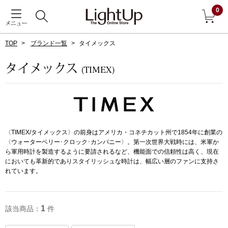
0
メニュー
TOP
ブランド一覧
タイメックス
戻る
タイメックス
(TIMEX)
アウター
すべて見る
ジャケット
〈TIMEX/タイメックス〉の前身はアメリカ・コネチカット州で1854年に創業の
コート
〈ウォーターベリー･クロック･カンパニー〉。第一次世界大戦時には、米軍か
ら軍用時計を製造するように要請されるなど、機能面での信頼性は高く、現在
においても革新的でありスタイリッシュな時計は、幅広い層のファンに支持さ
ブルゾン
れています。
アンダーウェア
その他
1
該当商品：
件