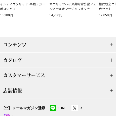
インディゴソリッド･半袖ラガー
マウリッツハイス美術館公認フェ
旅に役立つ
ブランド
その他
ポロシャツ
ルメールオマージュウオッチ
色セット
13,200円
54,780円
12,650円
特集
バッグ
カタログ
トートバッグ
コンテンツ
ス
すべて見る
ハンドバッグ
カタログ
ショルダーバッ
カスタマーサービス
ブリーフケース
店舗情報
ス／チュニック
クラッチバッグ
メールマガジン登録
LINE
X
ボディバッグ