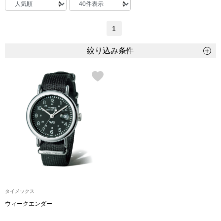
トップス
1
Tシャツ／カッ
物
絞り込み条件
ポロシャツ
／アクセサリー
シャツ
ョン雑貨
トレーナー／パ
セーター／カー
ベスト
その他
タイメックス
ウィークエンダー