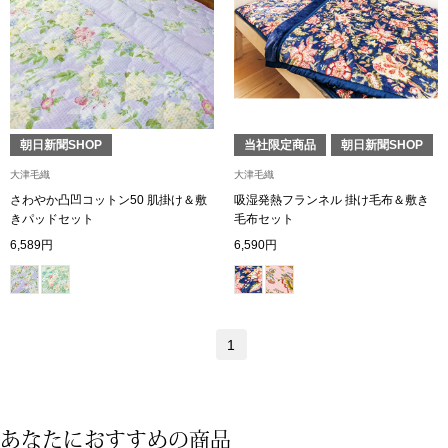
トップス
Tシャツ／カッ
物
ポロシャツ
／アクセサリー
朝日新聞SHOP
当社限定商品
朝日新聞SHOP
シャツ
大津毛織
大津毛織
ョン雑貨
さわやか凸凹コットン50 肌掛け＆敷
吸湿発熱フランネル 掛け毛布＆敷き
きパッドセット
毛布セット
トレーナー／パ
6,589円
6,590円
セーター／カー
ベスト
1
その他
あなたにおすすめの商品