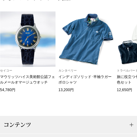
ボトムス
パンツ／スラッ
ショート･クロ
デニム
セイコー
カンタベリー
トラベルパート
その他
マウリッツハイス美術館公認フェ
インディゴソリッド･半袖ラガー
旅に役立つ
ルメールオマージュウオッチ
ポロシャツ
色セット
54,780円
13,200円
12,650円
ルーム･アン
ルームウェア／
コンテンツ
BOGARD 最新号はこちら
アンダーウェア