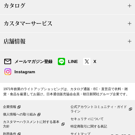
カタログ
ブランド
その他
カスタマーサービス
特集
バッグ
店舗情報
カタログ
トートバッグ
メールマガジン登録
LINE
X
ス
すべて見る
ハンドバッグ
Instagram
ショルダーバッ
1971年創業のライトアップショッピングは、カタログ通販・EC・直営店で衣料・雑
貨・食品を厳選してお届け。日本通信販売協会会員・朝日新聞社グループ企業です。
ブリーフケース
企業情報
公式アカウントコミュニティ・ガイド
ライン
個人情報への取り組み
ス／チュニック
クラッチバッグ
セキュリティについて
カスタマーハラスメントに対する基本
方針
特定商取引に関する表記
ボディバッグ
利用条件
サイトマップ