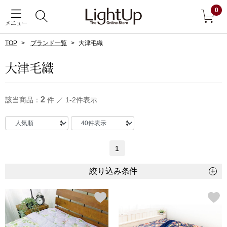
0
メニュー
TOP
ブランド一覧
大津毛織
戻る
大津毛織
アウター
すべて見る
2
該当商品：
件 ／ 1-2件表示
ジャケット
コート
1
ブルゾン
絞り込み条件
アンダーウェア
その他