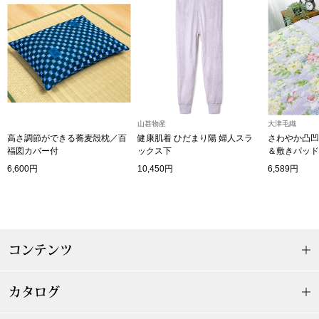
その他
特集
ウオッチ／ア
ホビー
すべて見る
ウオッチ
山甚物産
大津毛織
高さ調節ができる蕎麦殻枕／百
健康肌着 ひだまり陽 婦人スラ
さわやか凸凹
ネックレス
福図カバー付
ックス下
＆敷きパッド
6,600円
10,450円
6,589円
ック
ブレスレット
その他
･テーブルウェア
コンテンツ
ファッション
カタログ