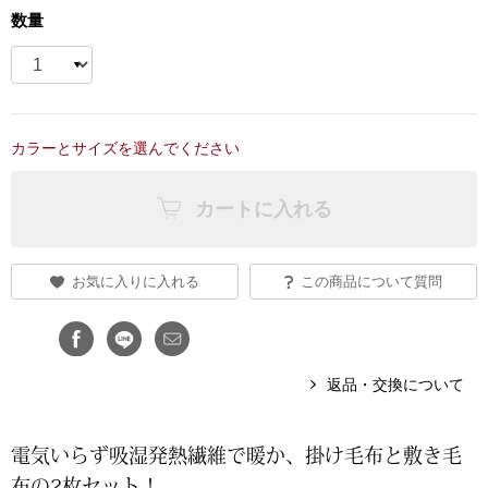
数量
ブランド
その他
特集
バッグ
カラーとサイズを選んでください
カタログ
トートバッグ
カートに入れる
ス
すべて見る
ハンドバッグ
お気に入りに入れる
この商品について質問
ショルダーバッ
ブリーフケース
返品・交換について
ス／チュニック
クラッチバッグ
電気いらず吸湿発熱繊維で暖か、掛け毛布と敷き毛
ボディバッグ
布の2枚セット！