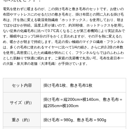
電気を使わずに暖まるのが、この掛け毛布と敷き毛布のセットです。お使いの
アンダーウェア
リュック･バッ
布団やマットレスにのせるだけの敷き毛布と、掛け布団との間に入れる掛け毛
布は、汗を熱に変える吸湿発熱繊維「ホットテックス」を使用しており、朝ま
でぽかぽかが持続。温度上昇が速いので、約30秒後、ホットテックスを使用し
ボストンバッグ
ない従来の化繊毛布に比べて0.7℃高くなることが第三者機関により実証済みで
す。睡眠中はコップ1杯分の汗をかくと言われますが、その汗を熱に変えるた
め、暖かさが朝まで持続します。毛足の長い極細のマイクロ繊維・フランネル
スーツケース／
は、多くの毛布に使われるマイヤーに比べて1/4の細さ。さらに約3.2倍の本数
を使用し高密度にしたため繊維が倒れにくく、フランネルならではのふわふわ
とした肌触りで快適に眠れます。ご家庭の洗濯機で丸洗い可。毛布生産日本一
物
その他
の大阪・泉大津の老舗〈大津毛織〉が手掛けています。
／アクセサリー
シューズ
セット内容
掛け毛布1枚、敷き毛布1枚
ョン雑貨
掛け毛布＝縦200cm×横140cm、敷き毛布＝
スリップオン
サイズ（約）
縦205cm×横100cm
レースアップ
重さ（約）
掛け毛布＝980g、敷き毛布＝900g