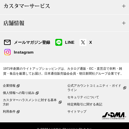
帽子
キッズ
カスタマーサービス
ネクタイ
芸品
店舗情報
マフラー／スヌ
メールマガジン登録
LINE
X
スカーフ／スト
Instagram
手袋
1971年創業のライトアップショッピングは、カタログ通販・EC・直営店で衣料・雑
貨・食品を厳選してお届け。日本通信販売協会会員・朝日新聞社グループ企業です。
ベルト
企業情報
公式アカウントコミュニティ・ガイド
ライン
個人情報への取り組み
靴下
セキュリティについて
カスタマーハラスメントに対する基本
方針
特定商取引に関する表記
サングラス／メ
利用条件
サイトマップ
傘／日傘