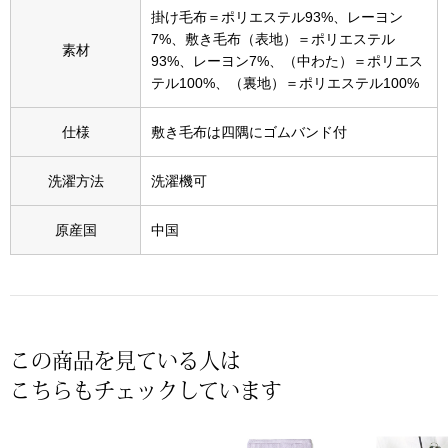
スニーカー
掛け毛布＝ポリエステル93%、レーヨン
7%、敷き毛布（表地）＝ポリエステル
素材
ブーツ
93%、レーヨン7%、（中わた）＝ポリエス
テル100%、（裏地）＝ポリエステル100%
サンダル
仕様
敷き毛布は四隅にゴムバンド付
その他
洗濯方法
洗濯機可
原産国
中国
財布／小物
財布／コインケ
革小物
この商品を見ている人は
こちらもチェックしています
Miss Kyouko／ミスキョウコ
ポーチ
ブランド