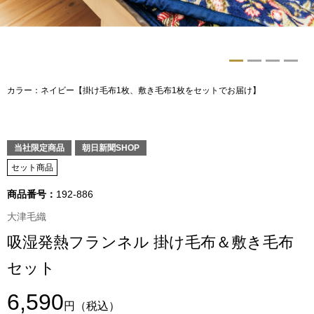
トップス
Tシャツ／カッ
物
ポロシャツ
カラー：ネイビー【掛け毛布1枚、敷き毛布1枚をセットでお届け】
／アクセサリー
シャツ
ョン雑貨
当社限定商品
朝日新聞SHOP
トレーナー／パ
セット商品
商品番号：
192-886
セーター／カー
大津毛織
ベスト
吸湿発熱フランネル 掛け毛布＆敷き毛布
セット
その他
6,590
円
（税込）