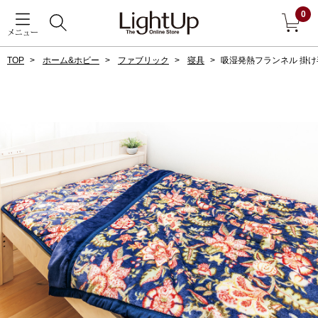
0
メニュー
TOP
ホーム&ホビー
ファブリック
寝具
吸湿発熱フランネル 掛
戻る
アウター
すべて見る
ジャケット
コート
ブルゾン
アンダーウェア
その他