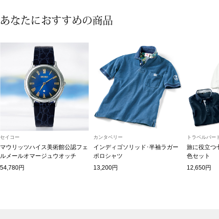
マフラー／スヌ
あなたにおすすめの商品
スカーフ／スト
手袋
ベルト
靴下
セイコー
カンタベリー
トラベルパート
サングラス／メ
マウリッツハイス美術館公認フェ
インディゴソリッド･半袖ラガー
旅に役立つ
ルメールオマージュウオッチ
ポロシャツ
色セット
傘／日傘
54,780円
13,200円
12,650円
その他