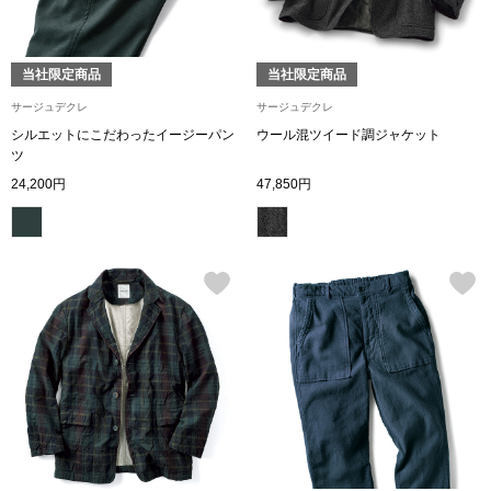
シャツワンピー
当社限定商品
当社限定商品
チュニック
サージュデクレ
サージュデクレ
シルエットにこだわったイージーパン
ウール混ツイード調ジャケット
ツ
ボトムス
24,200円
47,850円
スカート
パンツ／スラッ
ワイド･ガウチ
レギンス／スパ
ショート･クロ