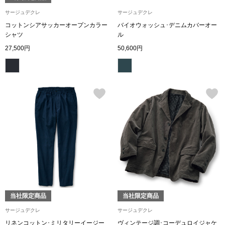
帽子
キッズ
サージュデクレ
サージュデクレ
コットンシアサッカーオープンカラー
バイオウォッシュ･デニムカバーオー
ネクタイ
芸品
シャツ
ル
27,500円
50,600円
マフラー／スヌ
スカーフ／スト
手袋
ベルト
靴下
サングラス／メ
当社限定商品
当社限定商品
サージュデクレ
サージュデクレ
傘／日傘
リネンコットン･ミリタリーイージー
ヴィンテージ調･コーデュロイジャケ