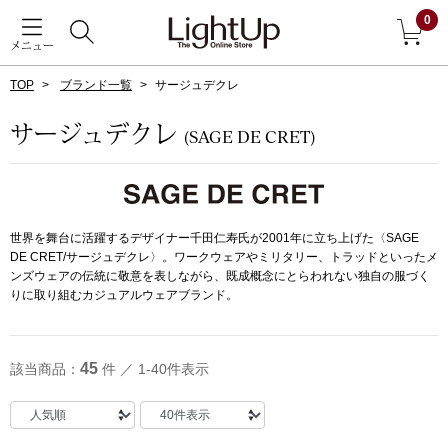
0
メニュー
TOP
ブランド一覧
サージュデクレ
戻る
サージュデクレ
(SAGE DE CRET)
アウター
すべて見る
ジャケット
世界を舞台に活躍するデザイナー千田仁寿氏が2001年に立ち上げた〈SAGE
DE CRET/サージュデクレ〉。ワークウェアやミリタリー、トラッドといったメ
コート
ンズウェアの伝統に敬意を表しながら、既成概念にとらわれない独自の服づく
りに取り組むカジュアルウェアブランド。
ブルゾン
45
該当商品：
件 ／ 1-40件表示
アンダーウェア
その他