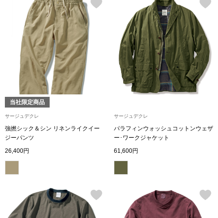
ブランド
その他
特集
バッグ
カタログ
トートバッグ
当社限定商品
ス
すべて見る
ハンドバッグ
サージュデクレ
サージュデクレ
強撚シック＆シン リネンライクイー
パラフィンウォッシュコットンウェザ
ショルダーバッ
ジーパンツ
ー･ワークジャケット
26,400円
61,600円
ブリーフケース
ス／チュニック
クラッチバッグ
ボディバッグ