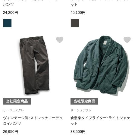
パンツ
ット
〈セイコー〉マウリッツハイス美術館公認フェ
その他
24,200円
45,100円
ルメールオマージュウオッチ
ブランド
和装
特集
和装小物
その他
ティ
すべて見る
ケア
その他
当社限定商品
当社限定商品
ア
サージュデクレ
サージュデクレ
ヴィンテージ調･ストレッチコーデュ
倉敷染タイプライター･ライトジャケ
おすすめブラ
ロイパンツ
ット
26,950円
38,500円