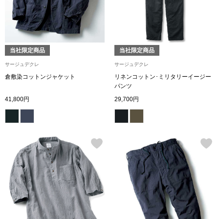
スニーカー
ブーツ
当社限定商品
当社限定商品
サンダル
サージュデクレ
サージュデクレ
倉敷染コットンジャケット
リネンコットン･ミリタリーイージー
その他
パンツ
41,800円
29,700円
財布／小物
財布／コインケ
革小物
Miss Kyouko／ミスキョウコ
ポーチ
ブランド