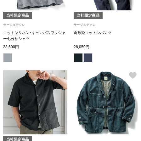
その他
特集
当社限定商品
当社限定商品
サージュデクレ
サージュデクレ
ウオッチ／ア
コットンリネン･キャンバスワッシャ
倉敷染コットンパンツ
ー七分袖シャツ
ホビー
すべて見る
28,600円
28,050円
ウオッチ
ネックレス
ック
ブレスレット
その他
･テーブルウェア
ファッション
当社限定商品