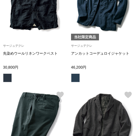
トレーナー／パ
セーター
【特集】食彩倶楽部
カーディガン／
ブランド
当社限定商品
サージュデクレ
サージュデクレ
ベスト
特集
先染めウールリネンワークベスト
アンカットコーデュロイジャケット
30,800円
46,200円
スーツ
その他
ワンピース／
ワンピース