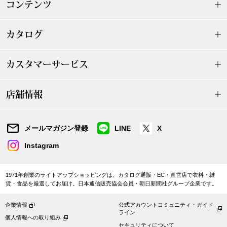
コンテンツ
和装
カタログ
着物／浴衣
カスタマーサービス
和装小物
店舗情報
その他
メールマガジン登録
LINE
X
その他
Instagram
1971年創業のライトアップショッピングは、カタログ通販・EC・直営店で衣料・雑
おすすめブラ
貨・食品を厳選してお届け。日本通信販売協会会員・朝日新聞社グループ企業です。
企業情報
公式アカウントコミュニティ・ガイド
リネアフレスコ
ライン
個人情報への取り組み
セキュリティについて