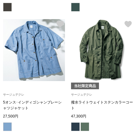
ザ･ノース･フ
ップ
ヘリーハンセン
ンス
カンタベリー
金谷製靴
ヘンリーコット
当社限定商品
おすすめ特集
サージュデクレ
サージュデクレ
5オンス･インディゴシャンブレーシ
撥水ライトウェイトステンカラーコー
【特集】Trave
ャツジャケット
ト
27,500円
47,300円
【特集】cante