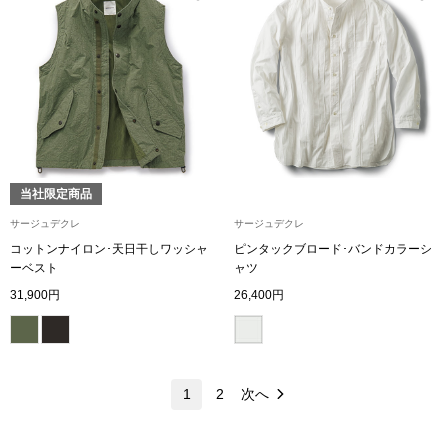
ネックレス
ブレスレット
リング
イヤリング／ピ
当社限定商品
ブローチ
サージュデクレ
サージュデクレ
コットンナイロン･天日干しワッシャ
ピンタックブロード･バンドカラーシ
ーベスト
ャツ
その他
31,900円
26,400円
ファッション
1
2
次へ
帽子