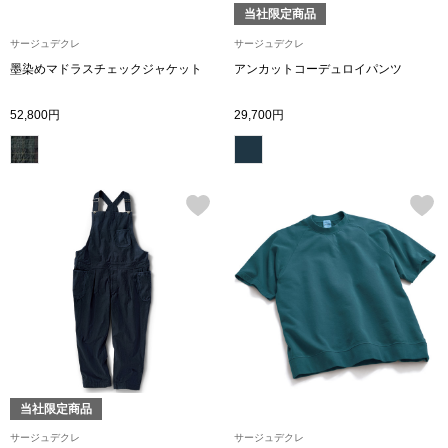
当社限定商品
その他
サージュデクレ
サージュデクレ
墨染めマドラスチェックジャケット
アンカットコーデュロイパンツ
ルーム･アン
52,800円
29,700円
ルームウェア／
アンダーウェア
その他
バッグ
当社限定商品
トートバッグ
サージュデクレ
サージュデクレ