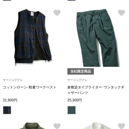
財布／小物
財布／コインケ
革小物
ポーチ
当社限定商品
その他
サージュデクレ
サージュデクレ
コットンローン･軽量ワークベスト
倉敷染タイプライター･ワンタックギ
ャザーパンツ
ウオッチ／ア
31,900円
25,300円
ウオッチ