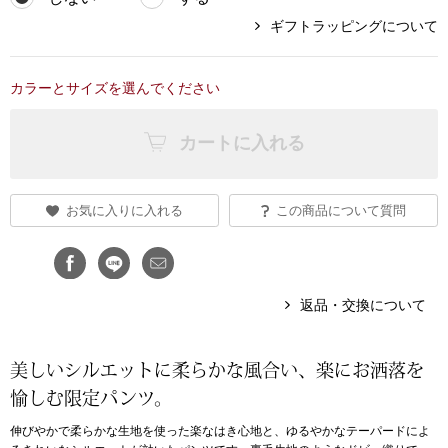
ギフトラッピングについて
アンダーウェア
リュック･バッ
カラーとサイズを選んでください
ボストンバッグ
カートに入れる
スーツケース／
物
その他
お気に入りに入れる
この商品について質問
／アクセサリー
シューズ
返品・交換について
ョン雑貨
スリップオン
美しいシルエットに柔らかな風合い、楽にお洒落を
愉しむ限定パンツ。
レースアップ
伸びやかで柔らかな生地を使った楽なはき心地と、ゆるやかなテーパードによ