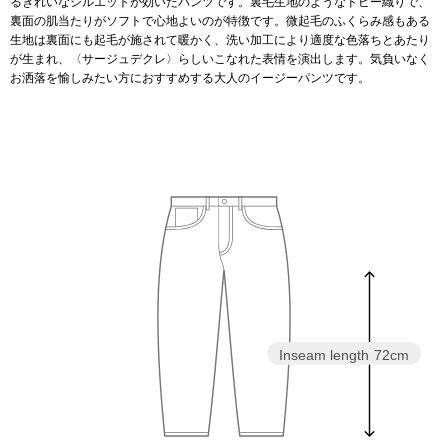
るきれいなシルエットが効いたパンツです。裏毛生地のようなドビー織りで、
スニーカー
裏面の肌当たりがソフトで心地よいのが特徴です。微起毛のふくらみ感もある
生地は裏面にも起毛が施されて暖かく、洗い加工により適度な色落ちとあたり
ブーツ
が生まれ、〈サージュデクレ〉らしいこなれた表情を演出します。気負いなく
お洒落を愉しみたい方におすすめする大人のイージーパンツです。
サンダル
その他
財布／小物
財布／コインケ
Inseam length
72cm
革小物
Miss Kyouko／ミスキョウコ
ポーチ
ブランド