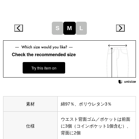
その他
特集
S
M
L
ウオッチ／ア
ホビー
すべて見る
ウオッチ
Check the recommended size
ネックレス
Try this item on
ック
ブレスレット
その他
素材
綿97％、ポリウレタン3％
･テーブルウェア
ウエスト背面ゴム／ポケットは前面
ファッション
仕様
に3個（コインポケット1個含む）、
背面に2個