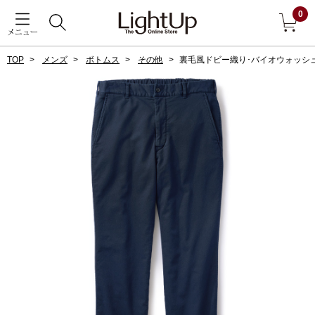
0
メニュー
TOP
メンズ
ボトムス
その他
裏毛風ドビー織り･バイオウォッシ
戻る
アウター
すべて見る
ジャケット
コート
ブルゾン
アンダーウェア
その他