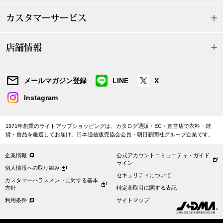
カスタマーサービス
ブルゾン
店舗情報
その他
メールマガジン登録
LINE
X
トップス
Instagram
Tシャツ／カッ
1971年創業のライトアップショッピングは、カタログ通販・EC・直営店で衣料・雑
貨・食品を厳選してお届け。日本通信販売協会会員・朝日新聞社グループ企業です。
ポロシャツ
企業情報
公式アカウントコミュニティ・ガイド
ライン
個人情報への取り組み
シャツ／ブラウ
セキュリティについて
カスタマーハラスメントに対する基本
方針
特定商取引に関する表記
利用条件
サイトマップ
タンクトップ／