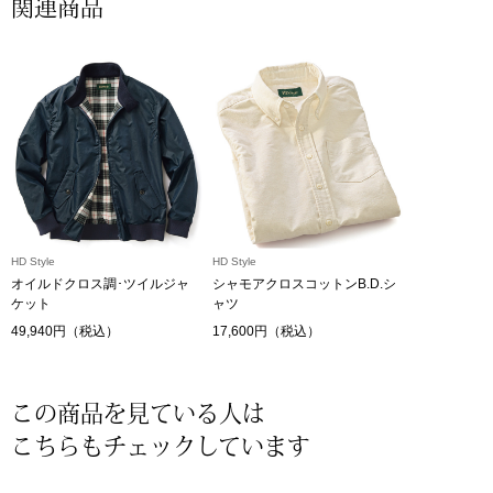
ザ･ノース･フ
関連商品
ップ
ヘリーハンセン
ンス
カンタベリー
金谷製靴
ヘンリーコット
HD Style
HD Style
オイルドクロス調･ツイルジャ
シャモアクロスコットンB.D.シ
ケット
ャツ
おすすめ特集
49,940円（税込）
17,600円（税込）
【特集】Trave
この商品を見ている人は
こちらもチェックしています
【特集】cante