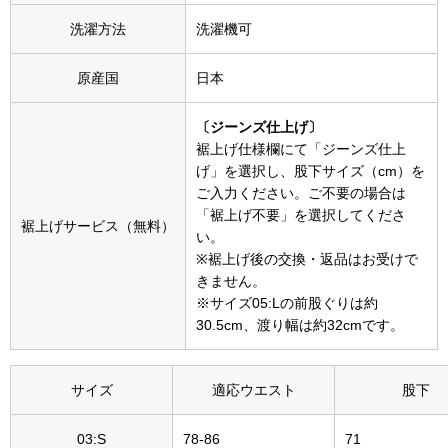
帽子
キッズ
洗濯方法
洗濯機可
ネクタイ
芸品
原産国
日本
マフラー／スヌ
〔ジーンズ仕上げ〕
裾上げ仕様欄にて「ジーンズ仕上
スカーフ／スト
げ」を選択し、股下サイズ（cm）を
ご入力ください。ご不要の場合は
「裾上げ不要」を選択してくださ
手袋
裾上げサービス（無料）
い。
※裾上げ後の交換・返品はお受けで
ベルト
きません。
※サイズ05:Lの前股ぐりは約
30.5cm、渡り幅は約32cmです。
靴下
サングラス／メ
サイズ
適応ウエスト
股下
傘／日傘
03:S
78-86
71