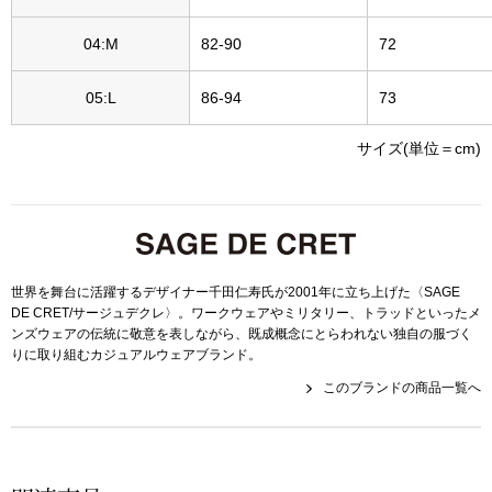
〈セイコー〉マウリッツハイス美術館公認フェ
04:M
82-90
72
その他
ルメールオマージュウオッチ
05:L
86-94
73
ブランド
和装
サイズ(単位＝cm)
特集
和装小物
その他
ティ
すべて見る
世界を舞台に活躍するデザイナー千田仁寿氏が2001年に立ち上げた〈SAGE
DE CRET/サージュデクレ〉。ワークウェアやミリタリー、トラッドといったメ
ケア
ンズウェアの伝統に敬意を表しながら、既成概念にとらわれない独自の服づく
その他
りに取り組むカジュアルウェアブランド。
ア
このブランドの商品一覧へ
おすすめブラ