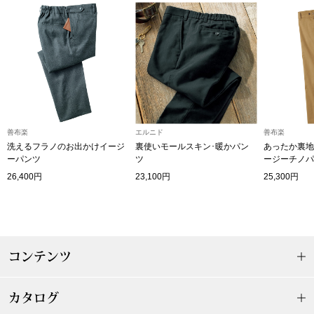
【特集】HELL
おすすめカタ
Salon de GRANDGRIS
BOGARD August
善布楽
エルニド
善布楽
ブランド
BOGARD July 2
洗えるフラノのお出かけイージ
裏使いモールスキン･暖かパン
あったか裏地
ーパンツ
ツ
ージーチノパ
特集
26,400円
23,100円
25,300円
RUGLOG 2026 
すべて見る
アウター
コンテンツ
ジャケット
カタログ
ビール／酒
コート