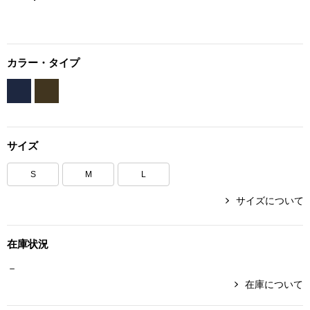
ボトムス
パンツ／スラッ
カラー・タイプ
ショート･クロ
デニム
サイズ
その他
S
M
L
サイズについて
ルーム･アン
在庫状況
ルームウェア／
－
在庫について
BOGARD 最新号はこちら
アンダーウェア