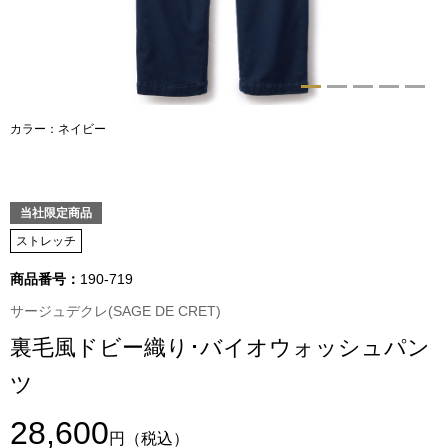
トップス
Tシャツ／カッ
物
ポロシャツ
カラー：ネイビー
／アクセサリー
シャツ
ョン雑貨
当社限定商品
トレーナー／パ
ストレッチ
商品番号：
190-719
セーター／カー
サージュデクレ(SAGE DE CRET)
ベスト
裏毛風ドビー織り･バイオウォッシュパン
ツ
その他
28,600
円
（税込）