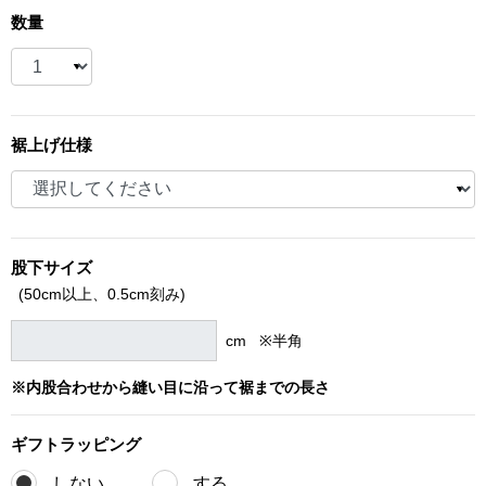
数量
ブランド
その他
特集
バッグ
裾上げ仕様
カタログ
トートバッグ
ス
すべて見る
ハンドバッグ
股下サイズ
(50cm以上、
0.5cm刻み)
ショルダーバッ
cm ※半角
ブリーフケース
※内股合わせから縫い目に沿って裾までの長さ
ス／チュニック
クラッチバッグ
ギフト
ラッピング
ボディバッグ
しない
する