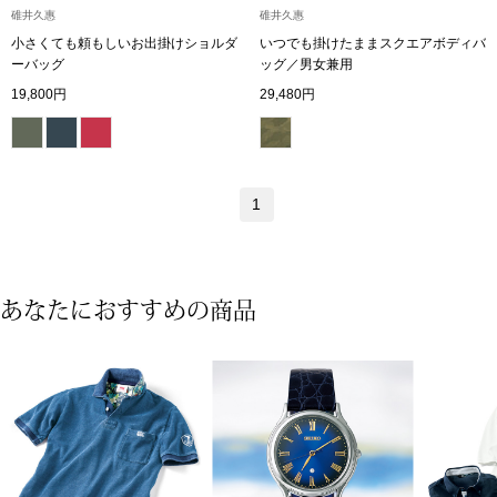
碓井久惠
碓井久惠
小さくても頼もしいお出掛けショルダ
いつでも掛けたままスクエアボディバ
アンダーウェア
リュック･バッ
ーバッグ
ッグ／男女兼用
19,800円
29,480円
ボストンバッグ
スーツケース／
1
物
その他
／アクセサリー
あなたにおすすめの商品
シューズ
ョン雑貨
スリップオン
レースアップ