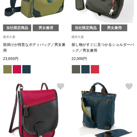
ボトムス
パンツ／スラッ
当社限定商品
男女兼用
当社限定商品
男女兼用
碓井久惠
碓井久惠
ショート･クロ
前掛けが得意なボディバッグ／男女兼
探し物がすぐに見つかるショルダーバ
用
ッグ／男女兼用
デニム
23,650円
22,000円
その他
ルーム･アン
ルームウェア／
BOGARD 最新号はこちら
アンダーウェア