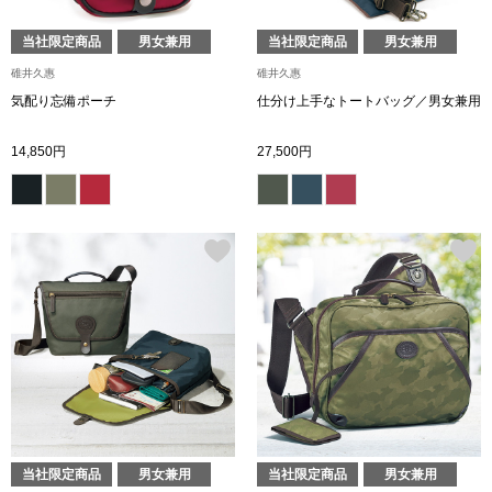
ブランド
その他
当社限定商品
男女兼用
当社限定商品
男女兼用
碓井久惠
碓井久惠
特集
気配り忘備ポーチ
仕分け上手なトートバッグ／男女兼用
バッグ
14,850円
27,500円
カタログ
トートバッグ
ス
すべて見る
ハンドバッグ
ショルダーバッ
ブリーフケース
ス／チュニック
クラッチバッグ
当社限定商品
男女兼用
当社限定商品
男女兼用
ボディバッグ