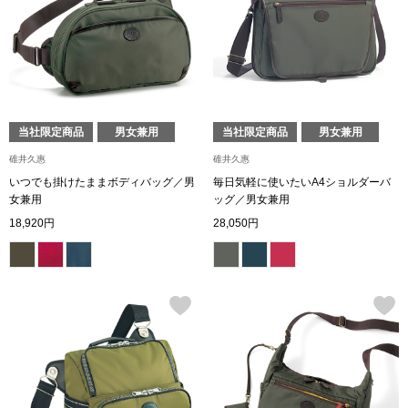
トップス
Tシャツ／カッ
物
ポロシャツ
／アクセサリー
当社限定商品
男女兼用
当社限定商品
男女兼用
シャツ
碓井久惠
碓井久惠
ョン雑貨
いつでも掛けたままボディバッグ／男
毎日気軽に使いたいA4ショルダーバ
女兼用
ッグ／男女兼用
トレーナー／パ
18,920円
28,050円
セーター／カー
ベスト
その他