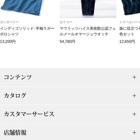
スニーカー
ブーツ
カンタベリー
セイコー
トラベルパート
インディゴソリッド･半袖ラガー
マウリッツハイス美術館公認フェ
旅に役立つ
ポロシャツ
ルメールオマージュウオッチ
色セット
サンダル
13,200円
54,780円
12,650円
その他
コンテンツ
財布／小物
財布／コインケ
カタログ
革小物
カスタマーサービス
Miss Kyouko／ミスキョウコ
ポーチ
店舗情報
ブランド