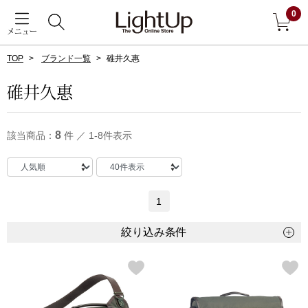
0
メニュー
TOP
ブランド一覧
碓井久惠
戻る
碓井久惠
アウター
すべて見る
8
該当商品：
件 ／ 1-8件表示
ジャケット
コート
1
ブルゾン
絞り込み条件
アンダーウェア
その他