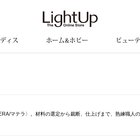
ディス
ホーム&ホビー
ビュー
ェア
ウェア
財布／小物
シューズ
美術･工芸品
定期便
和装
ファッシ
財布／コインケース
スリップオン
和装小物
帽子
革小物
レースアップ
その他
マフラー／ス
ポーチ
パンプス
スカーフ／ス
TERA/マテラ〉。材料の選定から裁断、仕上げまで、熟練職
その他
スニーカー
手袋
その他
ツ
ブーツ
ベルト
サンダル
靴下
ウオッチ／アクセサリー
その他
サングラス／