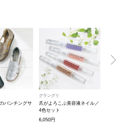
グラングリ
ヘリーハン
のパンチングサ
爪がよろこぶ美容液ネイル／
吸汗速乾･
4色セット
ャツ／2色
6,050円
13,200円