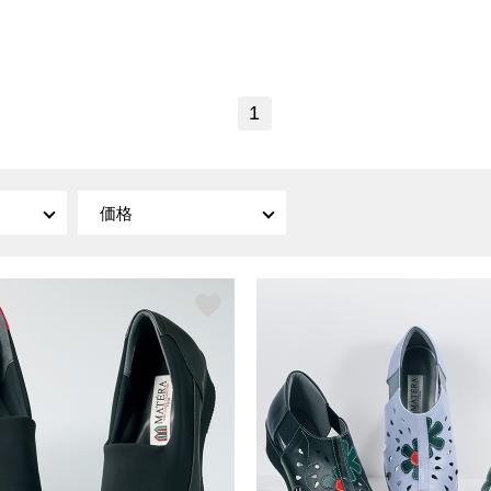
傘／日傘
ェア
ウオッチ
その他
財布／小物
ネックレス
ブレスレット
和装
その他
財布／コインケース
1
革小物
ポーチ
着物／浴衣
ファッション雑貨
その他
和装小物
バッグ
その他
帽子
価格
ウオッチ／アクセサリー
ネクタイ
その他
マフラー／スヌード
スカーフ／ストール
ウオッチ
手袋
ネックレス
ベルト
ブレスレット
靴下
リング
サングラス／メガネ
イヤリング／ピアス
バッグ
傘／日傘
ブローチ
その他
その他