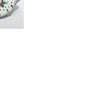
【特集】Travel Partner／トラベル
ルボタンのアルパカ混ニット
【特集】使いやすさを追求した 防
パートナー
災用品
【特集】canterbury／カンタベリー
【特集】ギフトセレクション
【特集】HELLY HANSEN／ヘリー
ハンセン
おすすめカタログ
BOGARD August 2026 vol.181
BOGARD July 2026 vol.180
RUGLOG 2026 Summer Vol.30