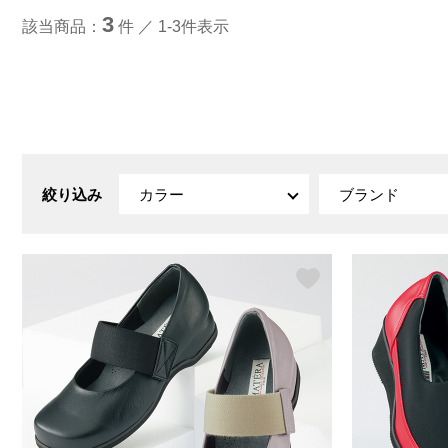
ルーム･アンダーウ
Tシャツ／カットソー
Tシャツ／カットソー
ブランケット／ソファカバー
3
ハンドバッグ
生活家電
該当商品：
件 ／ 1-3件表示
ポロシャツ
ポロシャツ
カーペット／ラグ／マット
ショルダーバッグ
キッチン家電
シャツ
シャツ／ブラウス
寝具
ブリーフケース
ルームウェア／パジャマ
AV機器
トレーナー／パーカ
タンクトップ／キャミソール
カーテン／のれん／簾
クラッチバッグ
アンダーウェア
その他
セーター／カーディガン
トレーナー／パーカ
その他
ボディバッグ
その他
ベスト
セーター
リュック･バックパック
ホビー･キッズ
その他
カーディガン／アンサンブル
ボストンバッグ
生活雑貨
バッグ
ベスト
スーツケース／キャリー
ホビー／玩具
絞り込み
カラー
ブランド
スーツ
その他
ボトムス
インテリアアート･ルームアクセ
トートバッグ
人形／ぬいぐるみ
その他
サリー
ハンドバッグ
光学機器
クロック／気象計
シューズ
パンツ／スラックス
ショルダーバッグ
ステーショナリー
バス･トイレタリー
ワンピース／チュニック
ショート･クロップドパンツ
クラッチバッグ
AVソフト／書籍／図録
ランドリー
デニム
スリップオン
ボディバッグ
アウトドア･スポーツ用品
掃除用品
その他
ワンピース
レースアップ
リュック･バックパック
その他
スリッパ／ルームシューズ
シャツワンピース
スニーカー
ボストンバッグ
防災･防犯用品
チュニック
ブーツ
スーツケース／キャリー
ガーデニング
サンダル
その他
和のインテリア小物
その他
仏具／香