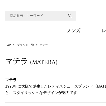
メンズ
レ
TOP
ブランド一覧
マテラ
すべてのメンズアイテム
すべてのレディスアイテム
すべてのホーム&ホビーアイテム
すべてのビューティアイテム
すべてのグルメアイテム
アウター
アウター
家具
フェイスケア
食品
ルーム･アンダーウ
ボトムス
キッチン･テーブル
メイクアップ
頒布会
マテラ
(MATERA)
ジャケット
ジャケット
テーブル／椅子･座椅子
ルームウェア／パジャマ
スカート
テーブルウェア
コート
コート
収納家具
アンダーウェア
パンツ／スラックス
調理器具
ボディケア
ワイン／ビール／酒
フレグランス
マテラ
ブルゾン
ブルゾン
その他
その他
ワイド･ガウチョパンツ
キッチン雑貨
1990年に大阪で誕生したレディスシューズブランド〈MA
その他
その他
レギンス／スパッツ
その他
ショート･クロップドパン
と、スタイリッシュなデザインが魅力です。
ファブリック
バッグ
ヘアケア
その他
その他
その他
トップス
トップス
家電
クッション／座布団
トートバッグ