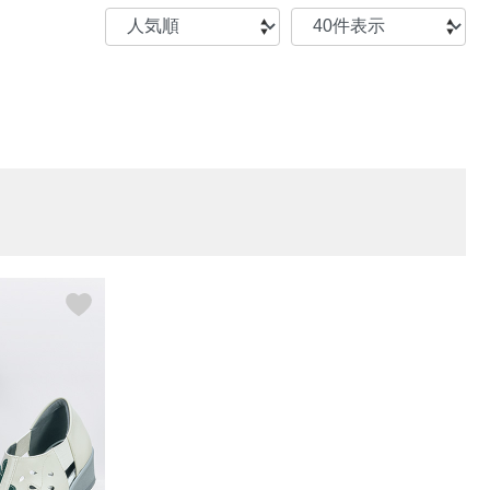
【特集】〈セイコー〉マウリッ
Miss Kyouko／ミスキョウコ
Salon de GRANDGRIS
【特集】食彩倶楽部
ツハイス美術館公認フェルメー
おすすめブランド
おすすめブランド
おすすめブランド
ルオマージュウオッチ
BOGARD 最新号はこちら
リネアフレスコ
ベキュア グラン／プレミアム
食彩倶楽部
おすすめブランド
ヤッコマリカルド
メイクプロポーション
おすすめブランド
セイコー
銀座花菱
ネイチャーマジック
おすすめ特集
ソニー
ミスキョウコ
かづきれいこ
ザ･ノース･フェイス
コラントッテ
ベアー
レフィーネ
【特集】〈銀座 梅林〉国産ヒレ肉
ヘリーハンセン
の特製カツ丼の具
Fabric by ベストオブモリス
カンタベリー
フェイラー
【特集】ご飯のお供
金谷製靴
おすすめ特集
おすすめ特集
【特集】おうちご飯、おうち飲み
ヘンリーコットンズ
【特集】ゆったりサイズ for Ladies
【特集】当社限定ビューティーアイ
おすすめ特集
テム
【特集】ベーシックアイテム for
おすすめ特集
Ladies
【特集】VECUA GRAND PREMIUM
【特集】William Morris／ウィリア
ム･モリス
【特集】〈ロングウォーク〉カラフ
【特集】五島の椿