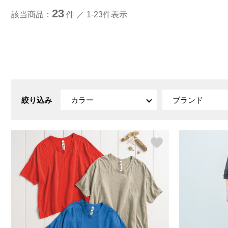
ルーム･アンダーウ
Tシャツ／カットソー
Tシャツ／カットソー
ブランケット／ソファカバー
ハンドバッグ
生活家電
23
該当商品：
件 ／ 1-23件表示
ポロシャツ
ポロシャツ
カーペット／ラグ／マット
ショルダーバッグ
キッチン家電
シャツ
シャツ／ブラウス
寝具
ブリーフケース
ルームウェア／パジャマ
AV機器
トレーナー／パーカ
タンクトップ／キャミソール
カーテン／のれん／簾
クラッチバッグ
アンダーウェア
その他
セーター／カーディガン
トレーナー／パーカ
その他
ボディバッグ
その他
ベスト
セーター
リュック･バックパック
ホビー･キッズ
その他
カーディガン／アンサンブル
ボストンバッグ
生活雑貨
バッグ
ベスト
スーツケース／キャリー
ホビー／玩具
絞り込み
カラー
ブランド
スーツ
その他
ボトムス
インテリアアート･ルームアクセ
トートバッグ
人形／ぬいぐるみ
その他
サリー
ハンドバッグ
光学機器
クロック／気象計
シューズ
パンツ／スラックス
ショルダーバッグ
ステーショナリー
バス･トイレタリー
ワンピース／チュニック
ショート･クロップドパンツ
クラッチバッグ
AVソフト／書籍／図録
ランドリー
デニム
スリップオン
ボディバッグ
アウトドア･スポーツ用品
掃除用品
その他
ワンピース
レースアップ
リュック･バックパック
その他
スリッパ／ルームシューズ
シャツワンピース
スニーカー
ボストンバッグ
防災･防犯用品
チュニック
ブーツ
スーツケース／キャリー
ガーデニング
サンダル
その他
和のインテリア小物
その他
仏具／香