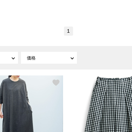
傘／日傘
ェア
ウオッチ
その他
財布／小物
ネックレス
ブレスレット
和装
その他
財布／コインケース
1
革小物
ポーチ
着物／浴衣
ファッション雑貨
その他
和装小物
バッグ
その他
帽子
価格
ウオッチ／アクセサリー
ネクタイ
その他
マフラー／スヌード
スカーフ／ストール
ウオッチ
手袋
ネックレス
ベルト
ブレスレット
靴下
リング
サングラス／メガネ
イヤリング／ピアス
バッグ
傘／日傘
ブローチ
その他
その他