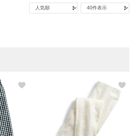
【特集】〈セイコー〉マウリッ
Miss Kyouko／ミスキョウコ
Salon de GRANDGRIS
【特集】食彩倶楽部
ツハイス美術館公認フェルメー
おすすめブランド
おすすめブランド
おすすめブランド
ルオマージュウオッチ
BOGARD 最新号はこちら
リネアフレスコ
ベキュア グラン／プレミアム
食彩倶楽部
おすすめブランド
ヤッコマリカルド
メイクプロポーション
おすすめブランド
セイコー
銀座花菱
ネイチャーマジック
おすすめ特集
ソニー
ミスキョウコ
かづきれいこ
ザ･ノース･フェイス
コラントッテ
ベアー
レフィーネ
【特集】〈銀座 梅林〉国産ヒレ肉
ヘリーハンセン
の特製カツ丼の具
Fabric by ベストオブモリス
カンタベリー
フェイラー
【特集】ご飯のお供
金谷製靴
おすすめ特集
おすすめ特集
【特集】おうちご飯、おうち飲み
ヘンリーコットンズ
【特集】ゆったりサイズ for Ladies
【特集】当社限定ビューティーアイ
おすすめ特集
テム
【特集】ベーシックアイテム for
おすすめ特集
Ladies
【特集】VECUA GRAND PREMIUM
【特集】William Morris／ウィリア
ム･モリス
【特集】〈ロングウォーク〉カラフ
【特集】五島の椿