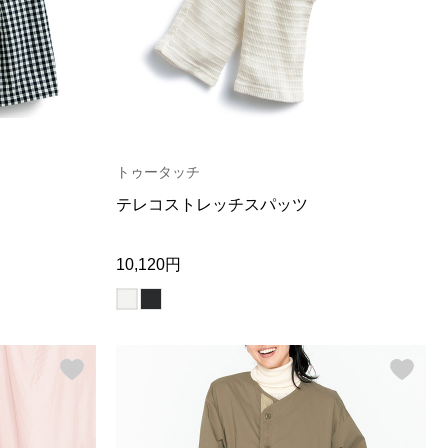
【特集】Travel Partner／トラベル
ルボタンのアルパカ混ニット
【特集】使いやすさを追求した 防
パートナー
災用品
【特集】canterbury／カンタベリー
【特集】ギフトセレクション
【特集】HELLY HANSEN／ヘリー
ハンセン
トゥータッチ
おすすめカタログ
テレコストレッチスパッツ
BOGARD August 2026 vol.181
BOGARD July 2026 vol.180
10,120円
RUGLOG 2026 Summer Vol.30