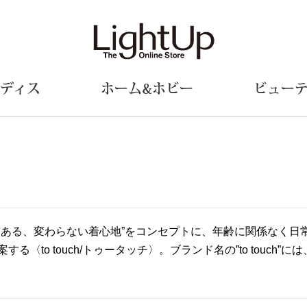
ディス
ホーム&ホビー
ビュー
ェア
ウェア
財布／小物
シューズ
美術･工芸品
定期便
和装
ファッシ
財布／コインケース
スリップオン
和装小物
帽子
革小物
レースアップ
その他
マフラー／ス
にある、変わらない着心地”をコンセプトに、年齢に関係なく日
ポーチ
パンプス
スカーフ／ス
する〈to touch/トゥータッチ〉。ブランド名の”to touc
その他
スニーカー
手袋
その他
ツ
ブーツ
ベルト
サンダル
靴下
ウオッチ／アクセサリー
その他
サングラス／