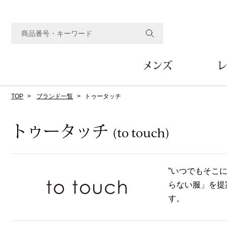
メンズ
レ
TOP
ブランド一覧
トゥータッチ
すべてのメンズアイテム
すべてのレディスアイテム
すべてのホーム&ホビーアイテム
すべてのビューティアイテム
すべてのグルメアイテム
アウター
アウター
家具
フェイスケア
食品
ルーム･アンダーウ
ボトムス
キッチン･テーブル
メイクアップ
頒布会
トゥータッチ
(to touch)
ジャケット
ジャケット
テーブル／椅子･座椅子
ルームウェア／パジャマ
スカート
テーブルウェア
コート
コート
収納家具
アンダーウェア
パンツ／スラックス
調理器具
ボディケア
ワイン／ビール／酒
フレグランス
”いつでもそこ
ブルゾン
ブルゾン
その他
その他
ワイド･ガウチョパンツ
キッチン雑貨
らない服」を提案
その他
その他
レギンス／スパッツ
その他
ショート･クロップドパン
す。
ファブリック
バッグ
ヘアケア
その他
その他
その他
トップス
トップス
家電
クッション／座布団
トートバッグ