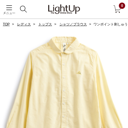
0
メニュー
TOP
レディス
トップス
シャツ／ブラウス
ワンポイント刺しゅう
戻る
アウター
すべて見る
ジャケット
コート
ブルゾン
アンダーウェア
その他