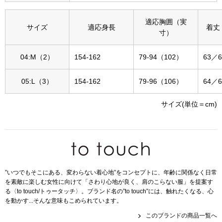
その他
適応胸囲（実
特集
サイズ
適応身長
着丈
寸）
ウオッチ／ア
04:M（2）
154-162
79-94（102）
63／6
ホビー
すべて見る
ウオッチ
05:L（3）
154-162
79-96（106）
64／6
ネックレス
サイズ(単位＝cm)
ック
ブレスレット
その他
･テーブルウェア
”いつでもそこにある、変わらない着心地”をコンセプトに、年齢に関係なく日常
を素敵に楽しむ女性に向けて「さわり心地が良く、肩のこらない服」を提案す
る〈to touch/トゥータッチ〉。ブランド名の”to touch”には、触れたくなる、心
ファッション
を動かす...そんな意味もこめられています。
このブランドの商品一覧へ