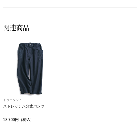
帽子
キッズ
ネクタイ
芸品
関連商品
マフラー／スヌ
スカーフ／スト
手袋
ベルト
トゥータッチ
靴下
ストレッチ八分丈パンツ
サングラス／メ
18,700円（税込）
傘／日傘