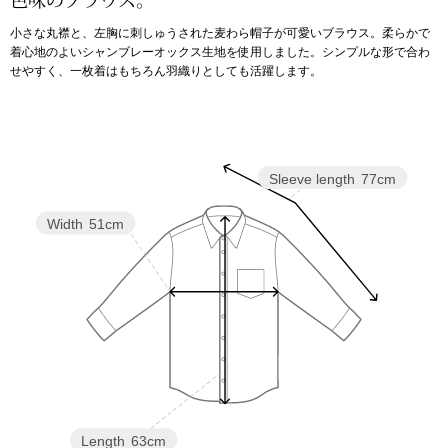
色味のブラウス。
小さな丸襟と、左胸に刺しゅうされた麦わら帽子が可愛いブラウス。柔らかで
アンダーウェア
リュック･バッ
着心地のよいシャンブレーオックス生地を使用しました。シンプルな形で合わ
せやすく、一枚着はもちろん羽織りとしても活躍します。
ボストンバッグ
スーツケース／
Sleeve length
77cm
物
その他
Width
51cm
／アクセサリー
シューズ
ョン雑貨
スリップオン
レースアップ
Length
63cm