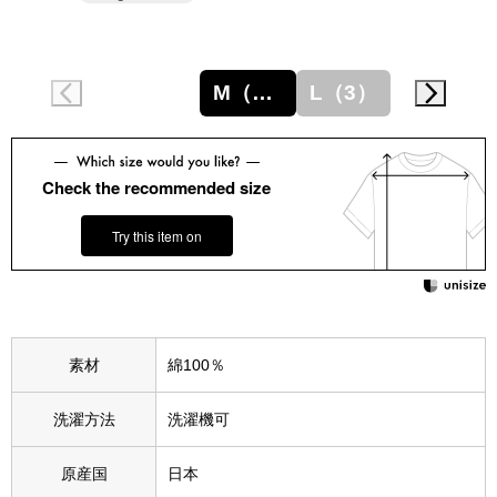
スニーカー
ブーツ
M（2）
L（3）
サンダル
Check the recommended size
その他
Try this item on
財布／小物
財布／コインケ
素材
綿100％
革小物
洗濯方法
洗濯機可
Miss Kyouko／ミスキョウコ
ポーチ
原産国
日本
ブランド