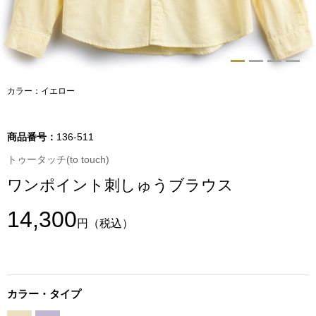
トップス
Tシャツ／カッ
物
ポロシャツ
カラー：イエロー
／アクセサリー
シャツ
商品番号：
136-511
ョン雑貨
トゥータッチ(to touch)
トレーナー／パ
ワンポイント刺しゅうブラウス
セーター／カー
14,300
円
（税込）
ベスト
その他
カラー・タイプ