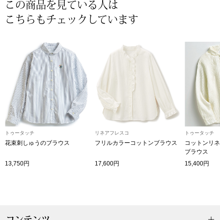
この商品を見ている人は
〈セイコー〉マウリッツハイス美術館公認フェ
こちらもチェックしています
その他
ルメールオマージュウオッチ
ブランド
和装
特集
和装小物
その他
ティ
すべて見る
トゥータッチ
リネアフレスコ
トゥータッチ
花束刺しゅうのブラウス
フリルカラーコットンブラウス
コットンリネ
ケア
ブラウス
その他
13,750円
17,600円
15,400円
ア
おすすめブラ
コンテンツ