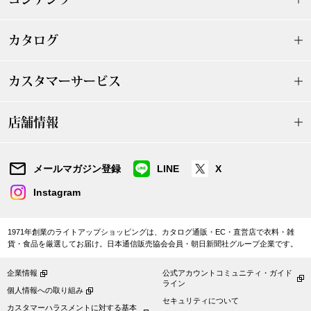
ザ･ノース･フ
ップ
ヘリーハンセン
カタログ
ンス
カンタベリー
カスタマーサービス
金谷製靴
店舗情報
ヘンリーコット
メールマガジン登録
LINE
X
Instagram
おすすめ特集
1971年創業のライトアップショッピングは、カタログ通販・EC・直営店で衣料・雑
【特集】Trave
貨・食品を厳選してお届け。日本通信販売協会会員・朝日新聞社グループ企業です。
企業情報
公式アカウントコミュニティ・ガイド
【特集】cante
ライン
個人情報への取り組み
セキュリティについて
カスタマーハラスメントに対する基本