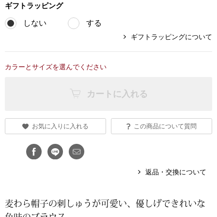
ギフト
ラッピング
ブランド
その他
しない
する
ギフトラッピングについて
特集
バッグ
カラーとサイズを選んでください
カタログ
トートバッグ
カートに入れる
ス
すべて見る
ハンドバッグ
お気に入りに入れる
この商品について質問
ショルダーバッ
ブリーフケース
返品・交換について
ス／チュニック
クラッチバッグ
麦わら帽子の刺しゅうが可愛い、優しげできれいな
ボディバッグ