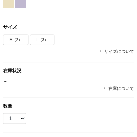
ボトムス
パンツ／スラッ
サイズ
M（2）
L（3）
ショート･クロ
サイズについて
デニム
在庫状況
その他
－
在庫について
ルーム･アン
数量
ルームウェア／
BOGARD 最新号はこちら
アンダーウェア