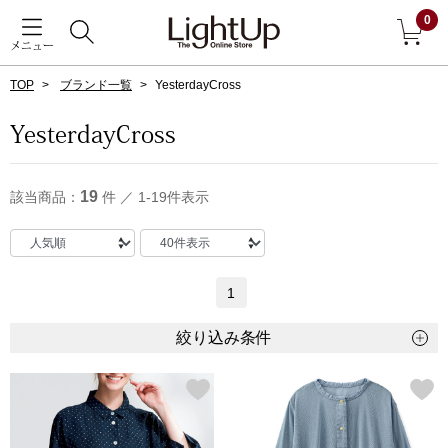
0
メニュー
TOP
ブランド一覧
YesterdayCross
戻る
YesterdayCross
アウター
すべて見る
19
該当商品：
件 ／ 1-19件表示
ジャケット
コート
1
ブルゾン
絞り込み条件
アンダーウェア
その他