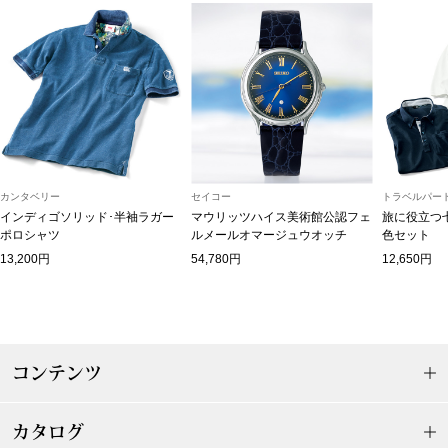
【特集】HELL
おすすめカタ
Salon de GRANDGRIS
BOGARD August
ブランド
カンタベリー
セイコー
トラベルパート
BOGARD July 2
インディゴソリッド･半袖ラガー
マウリッツハイス美術館公認フェ
旅に役立つ
ポロシャツ
ルメールオマージュウオッチ
色セット
特集
RUGLOG 2026 
13,200円
54,780円
12,650円
すべて見る
アウター
コンテンツ
ジャケット
カタログ
ビール／酒
コート