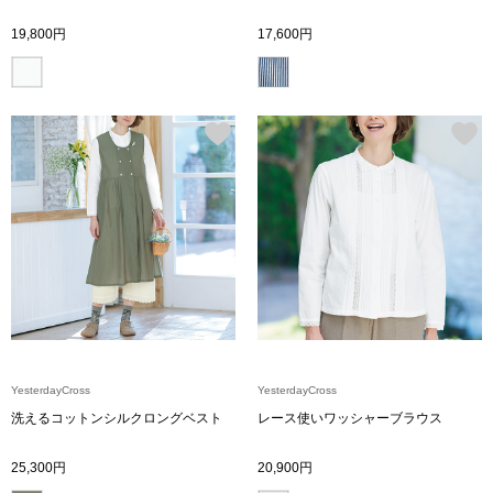
スニーカー
19,800円
17,600円
ブーツ
サンダル
その他
財布／小物
財布／コインケ
YesterdayCross
YesterdayCross
革小物
洗えるコットンシルクロングベスト
レース使いワッシャーブラウス
Miss Kyouko／ミスキョウコ
ポーチ
25,300円
20,900円
ブランド