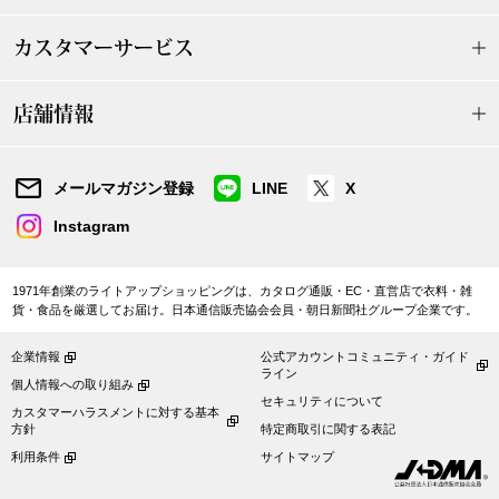
カスタマーサービス
ブルゾン
店舗情報
その他
メールマガジン登録
LINE
X
トップス
Instagram
Tシャツ／カッ
1971年創業のライトアップショッピングは、カタログ通販・EC・直営店で衣料・雑
貨・食品を厳選してお届け。日本通信販売協会会員・朝日新聞社グループ企業です。
ポロシャツ
企業情報
公式アカウントコミュニティ・ガイド
ライン
個人情報への取り組み
シャツ／ブラウ
セキュリティについて
カスタマーハラスメントに対する基本
方針
特定商取引に関する表記
タンクトップ／
利用条件
サイトマップ