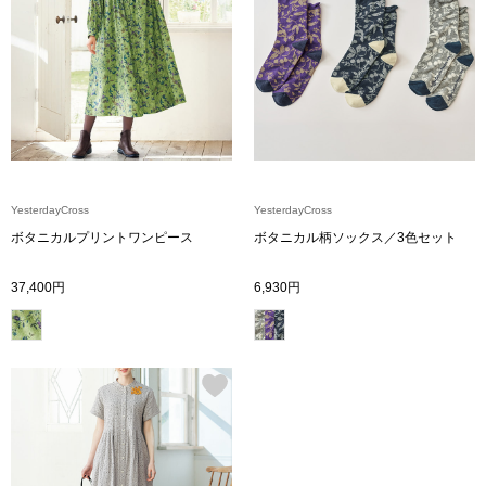
〈セイコー〉マウリッツハイス美術館公認フェ
その他
ルメールオマージュウオッチ
ブランド
和装
特集
和装小物
YesterdayCross
YesterdayCross
ボタニカルプリントワンピース
ボタニカル柄ソックス／3色セット
その他
ティ
すべて見る
37,400円
6,930円
ケア
その他
ア
おすすめブラ