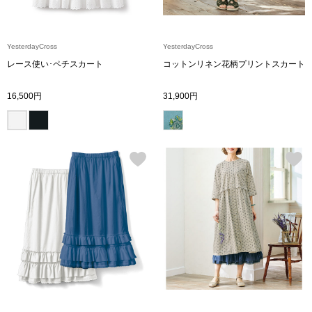
ブランド
その他
YesterdayCross
YesterdayCross
特集
レース使い･ペチスカート
コットンリネン花柄プリントスカート
バッグ
16,500円
31,900円
カタログ
トートバッグ
ス
すべて見る
ハンドバッグ
ショルダーバッ
ブリーフケース
ス／チュニック
クラッチバッグ
ボディバッグ