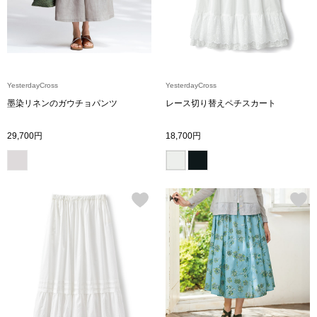
ボトムス
パンツ／スラッ
YesterdayCross
YesterdayCross
ショート･クロ
墨染リネンのガウチョパンツ
レース切り替えペチスカート
デニム
29,700円
18,700円
その他
ルーム･アン
ルームウェア／
BOGARD 最新号はこちら
アンダーウェア