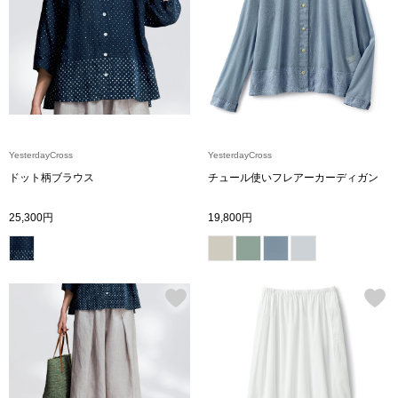
トップス
Tシャツ／カッ
物
ポロシャツ
／アクセサリー
シャツ
YesterdayCross
YesterdayCross
ョン雑貨
ドット柄ブラウス
チュール使いフレアーカーディガン
トレーナー／パ
25,300円
19,800円
セーター／カー
ベスト
その他