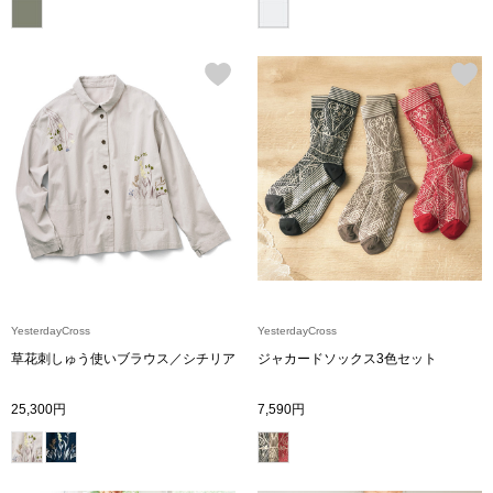
その他
特集
ウオッチ／ア
ホビー
すべて見る
ウオッチ
ネックレス
ック
ブレスレット
YesterdayCross
YesterdayCross
その他
草花刺しゅう使いブラウス／シチリア
ジャカードソックス3色セット
･テーブルウェア
25,300円
7,590円
ファッション