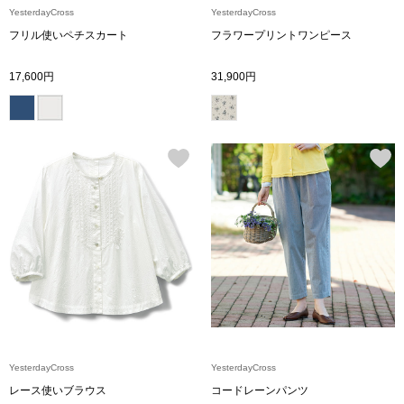
YesterdayCross
YesterdayCross
フリル使いペチスカート
フラワープリントワンピース
アンダーウェア
リュック･バッ
17,600円
31,900円
ボストンバッグ
スーツケース／
物
その他
／アクセサリー
シューズ
ョン雑貨
スリップオン
レースアップ
YesterdayCross
YesterdayCross
レース使いブラウス
コードレーンパンツ