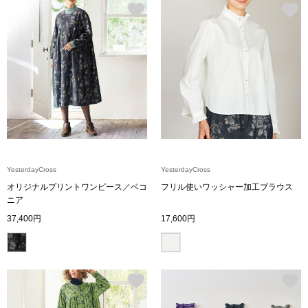
帽子
キッズ
ネクタイ
芸品
マフラー／スヌ
スカーフ／スト
手袋
YesterdayCross
YesterdayCross
ベルト
オリジナルプリントワンピース／ベコ
フリル使いワッシャー加工ブラウス
ニア
37,400円
17,600円
靴下
サングラス／メ
傘／日傘