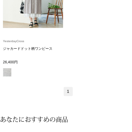
ザ･ノース･フ
ップ
ヘリーハンセン
ンス
カンタベリー
YesterdayCross
金谷製靴
ジャカードドット柄ワンピース
26,400円
ヘンリーコット
おすすめ特集
1
【特集】Trave
あなたにおすすめの商品
【特集】cante