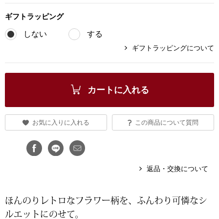
ブランド
ギフト
ラッピング
その他
しない
する
特集
ギフトラッピングについて
バッグ
カタログ
トートバッグ
カートに入れる
ス
すべて見る
ハンドバッグ
お気に入りに入れる
この商品について質問
ショルダーバッ
ブリーフケース
返品・交換について
ス／チュニック
クラッチバッグ
ほんのりレトロなフラワー柄を、ふんわり可憐なシ
ルエットにのせて。
ボディバッグ