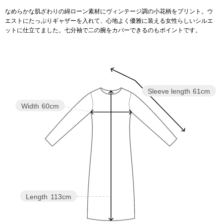
なめらかな肌ざわりの綿ローン素材にヴィンテージ調の小花柄をプリント。ウ
エストにたっぷりギャザーを入れて、心地よく優雅に装える女性らしいシルエ
アンダーウェア
リュック･バッ
ットに仕立てました。七分袖で二の腕をカバーできるのもポイントです。
ボストンバッグ
スーツケース／
Sleeve length
61cm
物
その他
Width
60cm
／アクセサリー
シューズ
ョン雑貨
スリップオン
Length
113cm
レースアップ