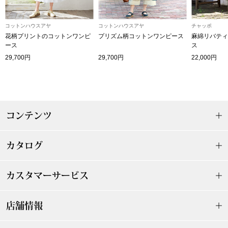
〈セイコー〉マウリッツハイス美術館公認フェ
その他
コットンハウスアヤ
コットンハウスアヤ
チャッポ
ルメールオマージュウオッチ
花柄プリントのコットンワンピ
プリズム柄コットンワンピース
麻綿リバティ
ース
ス
ブランド
29,700円
29,700円
22,000円
和装
特集
和装小物
コンテンツ
その他
ティ
すべて見る
カタログ
ケア
その他
カスタマーサービス
ア
おすすめブラ
店舗情報