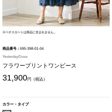
トップス
Tシャツ／カッ
物
ポロシャツ
※ペチスカートは商品に含まれません。
／アクセサリー
シャツ
商品番号：
695-398-01-04
ョン雑貨
YesterdayCross
トレーナー／パ
フラワープリントワンピース
セーター／カー
31,900
円
（税込）
ベスト
その他
カラー・タイプ