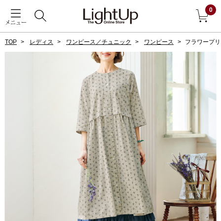
0
メニュー
TOP
レディス
ワンピース／チュニック
ワンピース
フラワープリ
戻る
アウター
すべて見る
ジャケット
コート
ブルゾン
アンダーウェア
その他