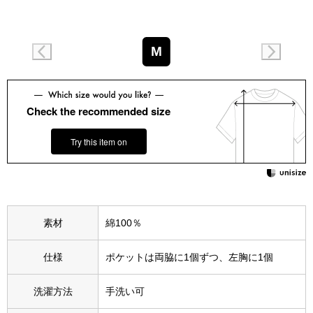
スニーカー
ブーツ
M
サンダル
Check the recommended size
その他
Try this item on
財布／小物
財布／コインケ
素材
綿100％
革小物
仕様
ポケットは両脇に1個ずつ、左胸に1個
Miss Kyouko／ミスキョウコ
ポーチ
洗濯方法
手洗い可
ブランド