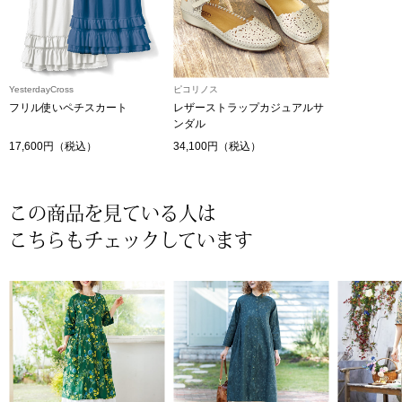
帽子
キッズ
ネクタイ
芸品
YesterdayCross
ピコリノス
マフラー／スヌ
フリル使いペチスカート
レザーストラップカジュアルサ
ンダル
17,600円（税込）
34,100円（税込）
スカーフ／スト
手袋
この商品を見ている人は
こちらもチェックしています
ベルト
靴下
サングラス／メ
傘／日傘