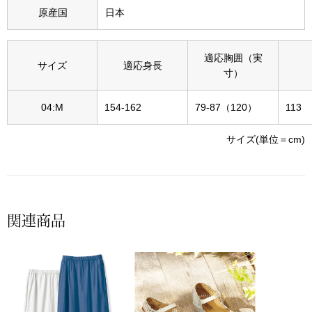
その他
原産国
日本
特集
適応胸囲（実
サイズ
適応身長
ウオッチ／ア
寸）
ホビー
すべて見る
ウオッチ
04:M
154-162
79-87（120）
113
サイズ(単位＝cm)
ネックレス
ック
ブレスレット
関連商品
その他
･テーブルウェア
ファッション