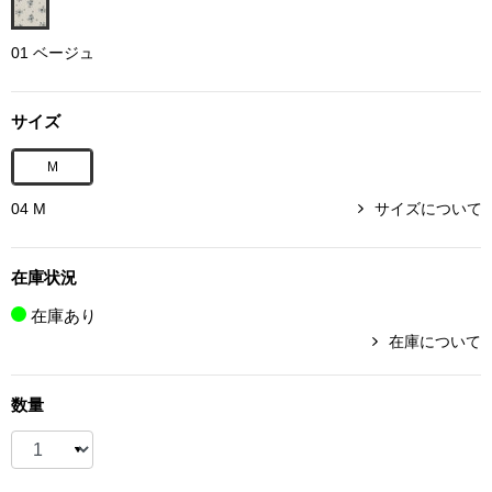
ボトムス
01 ベージュ
パンツ／スラッ
サイズ
ショート･クロ
M
デニム
04 M
サイズについて
その他
在庫状況
在庫あり
在庫について
ルーム･アン
数量
ルームウェア／
BOGARD 最新号はこちら
アンダーウェア