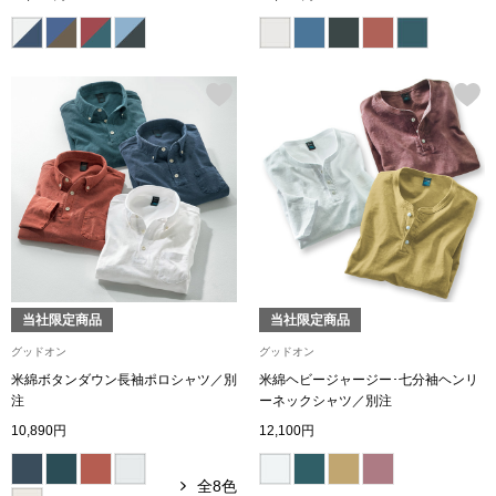
スニーカー
ブーツ
サンダル
その他
財布／小物
当社限定商品
当社限定商品
財布／コインケ
グッドオン
グッドオン
米綿ボタンダウン長袖ポロシャツ／別
米綿ヘビージャージー･七分袖ヘンリ
革小物
注
ーネックシャツ／別注
10,890円
12,100円
Miss Kyouko／ミスキョウコ
ポーチ
全8色
ブランド