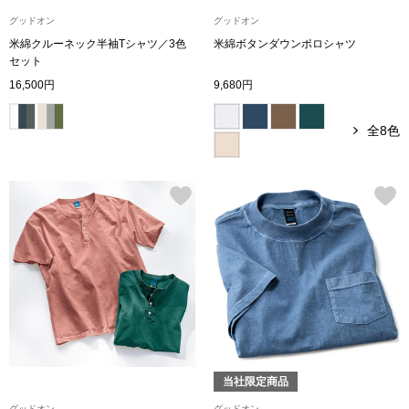
ボトムス
グッドオン
グッドオン
米綿クルーネック半袖Tシャツ／3色
米綿ボタンダウンポロシャツ
セット
パンツ／スラッ
16,500円
9,680円
ショート･クロ
全8色
デニム
その他
ルーム･アン
ルームウェア／
当社限定商品
BOGARD 最新号はこちら
アンダーウェア
グッドオン
グッドオン