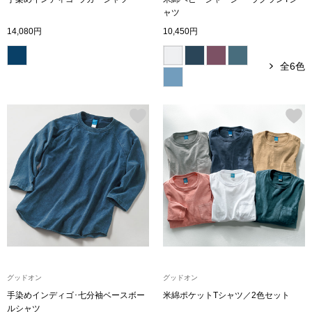
トレーナー／パ
ャツ
14,080円
10,450円
セーター
【特集】食彩倶楽部
全6色
カーディガン／
ブランド
ベスト
特集
スーツ
その他
ワンピース／
グッドオン
グッドオン
ワンピース
手染めインディゴ･七分袖ベースボー
米綿ポケットTシャツ／2色セット
ルシャツ