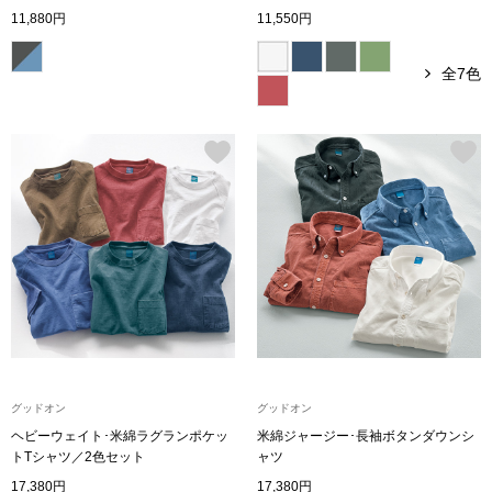
11,880円
11,550円
アンダーウェア
リュック･バッ
全7色
ボストンバッグ
スーツケース／
物
その他
／アクセサリー
シューズ
ョン雑貨
スリップオン
グッドオン
グッドオン
ヘビーウェイト･米綿ラグランポケッ
米綿ジャージー･長袖ボタンダウンシ
レースアップ
トTシャツ／2色セット
ャツ
17,380円
17,380円