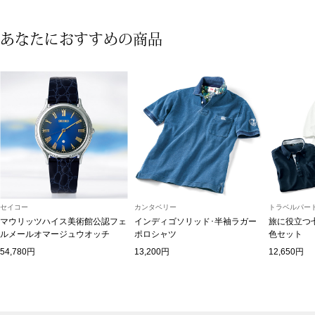
シューズ
あなたにおすすめの商品
スリップオン
レースアップ
パンプス
スニーカー
セイコー
カンタベリー
トラベルパート
ブーツ
マウリッツハイス美術館公認フェ
インディゴソリッド･半袖ラガー
旅に役立つ
ルメールオマージュウオッチ
ポロシャツ
色セット
サンダル
54,780円
13,200円
12,650円
その他