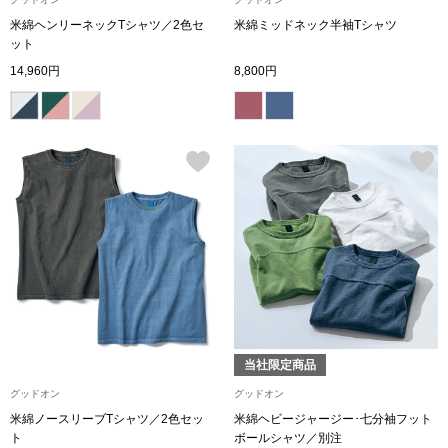
米綿ヘンリーネックTシャツ／2色セ
米綿ミッドネック半袖Tシャツ
ブランド
その他
ット
14,960円
8,800円
特集
バッグ
カタログ
トートバッグ
ス
すべて見る
ハンドバッグ
ショルダーバッ
ブリーフケース
当社限定商品
ス／チュニック
クラッチバッグ
グッドオン
グッドオン
米綿ノースリーブTシャツ／2色セッ
米綿ヘビージャージー･七分袖フット
ト
ボールシャツ／別注
ボディバッグ