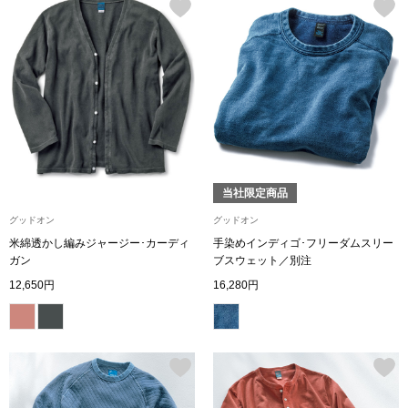
帽子
キッズ
ネクタイ
芸品
マフラー／スヌ
スカーフ／スト
当社限定商品
手袋
グッドオン
グッドオン
米綿透かし編みジャージー･カーディ
手染めインディゴ･フリーダムスリー
ベルト
ガン
ブスウェット／別注
12,650円
16,280円
靴下
サングラス／メ
傘／日傘