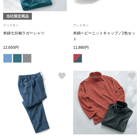
【特集】HELL
当社限定商品
グッドオン
グッドオン
おすすめカタ
米綿七分袖ラガーシャツ
米綿ヘビーニットキャップ／2色セッ
ト
Salon de GRANDGRIS
BOGARD August
12,650円
11,880円
ブランド
BOGARD July 2
特集
RUGLOG 2026 
すべて見る
アウター
ジャケット
ビール／酒
コート