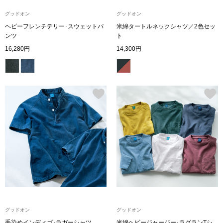
グッドオン
グッドオン
ブルゾン
ヘビーフレンチテリー･スウェットパ
米綿タートルネックシャツ／2色セッ
ンツ
ト
16,280円
14,300円
その他
トップス
Tシャツ／カッ
ポロシャツ
シャツ／ブラウ
タンクトップ／
グッドオン
グッドオン
手染めインディゴ･ラガーシャツ
米綿ヘビージャージー･ラグランTシ