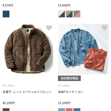
シャツワンピー
9,570円
15,840円
チュニック
ボトムス
スカート
パンツ／スラッ
当社限定商品
ワイド･ガウチ
グッドオン
グッドオン
光電子･ニットコーデュロイブルゾン
米綿Tカーディガン
レギンス／スパ
45,100円
12,100円
ショート･クロ