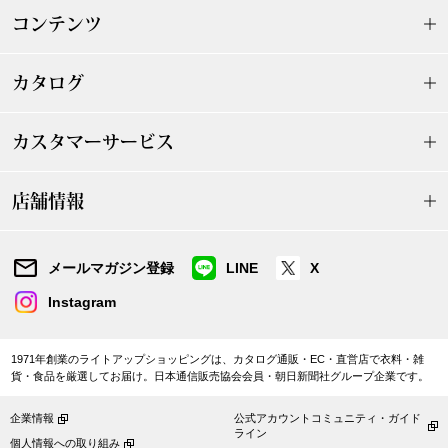
コンテンツ
財布／小物
カタログ
財布／コインケ
カスタマーサービス
革小物
店舗情報
ポーチ
その他
メールマガジン登録
LINE
X
Instagram
ウオッチ／ア
1971年創業のライトアップショッピングは、カタログ通販・EC・直営店で衣料・雑
貨・食品を厳選してお届け。日本通信販売協会会員・朝日新聞社グループ企業です。
ウオッチ
企業情報
公式アカウントコミュニティ・ガイド
ライン
個人情報への取り組み