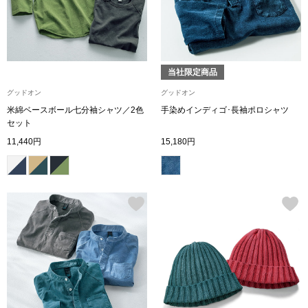
ザ･ノース･フ
ップ
ヘリーハンセン
ンス
当社限定商品
カンタベリー
グッドオン
グッドオン
米綿ベースボール七分袖シャツ／2色
手染めインディゴ･長袖ポロシャツ
金谷製靴
セット
11,440円
15,180円
ヘンリーコット
おすすめ特集
【特集】Trave
【特集】cante