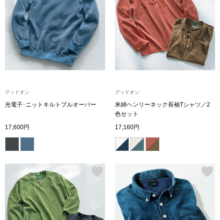
〈セイコー〉マウリッツハイス美術館公認フェ
その他
ルメールオマージュウオッチ
ブランド
和装
特集
和装小物
グッドオン
グッドオン
光電子･ニットキルトプルオーバー
米綿ヘンリーネック長袖Tシャツ／2
その他
色セット
ティ
すべて見る
17,600円
17,160円
ケア
その他
ア
おすすめブラ