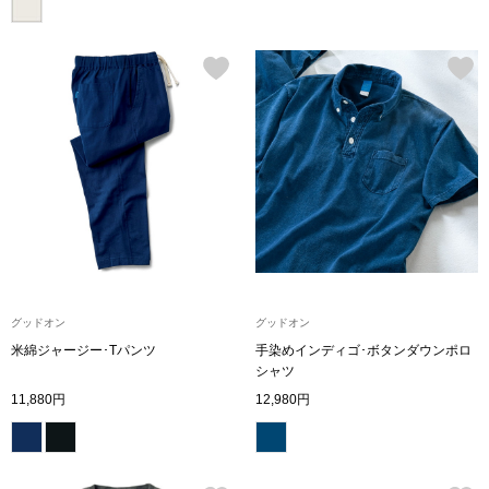
その他
特集
ウオッチ／ア
ホビー
すべて見る
ウオッチ
ネックレス
ック
ブレスレット
グッドオン
グッドオン
その他
米綿ジャージー･Tパンツ
手染めインディゴ･ボタンダウンポロ
シャツ
･テーブルウェア
11,880円
12,980円
ファッション