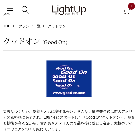
0
メニュー
TOP
ブランド一覧
グッドオン
戻る
グッドオン
(Good On)
アウター
すべて見る
ジャケット
コート
ブルゾン
丈夫なつくりや、愛着とともに増す風合い。そんな大量消費時代以前のアメリ
アンダーウェア
その他
カの衣料品に魅了され、1997年にスタートした〈Good On/グッドオン〉。品質
と技術を高めながら、古き良きアメリカの名品を今に落とし込み、究極のデイ
リーウェアをつくり続けています。