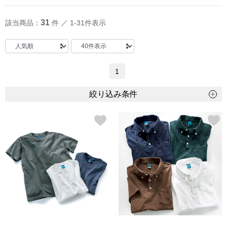
トップス
31
該当商品：
件 ／ 1-31件表示
Tシャツ／カッ
物
ポロシャツ
1
／アクセサリー
シャツ
絞り込み条件
ョン雑貨
トレーナー／パ
セーター／カー
ベスト
その他