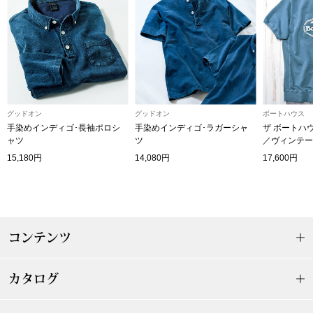
ザ･ノース･フ
ップ
ヘリーハンセン
ンス
カンタベリー
金谷製靴
グッドオン
グッドオン
ボートハウス
手染めインディゴ･長袖ポロシ
手染めインディゴ･ラガーシャ
ザ ボートハ
ャツ
ツ
／ヴィンテー
ヘンリーコット
15,180円
14,080円
17,600円
おすすめ特集
コンテンツ
【特集】Trave
カタログ
【特集】cante