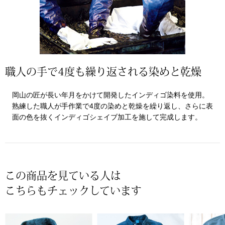
〈セイコー〉マウリッツハイス美術館公認フェ
その他
ルメールオマージュウオッチ
ブランド
和装
職人の手で4度も繰り返される染めと乾燥
特集
和装小物
岡山の匠が長い年月をかけて開発したインディゴ染料を使用。
熟練した職人が手作業で4度の染めと乾燥を繰り返し、さらに表
その他
面の色を抜くインディゴシェイブ加工を施して完成します。
ティ
すべて見る
ケア
その他
この商品を見ている人は
ア
こちらもチェックしています
おすすめブラ