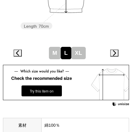
スニーカー
ブーツ
Length
70cm
サンダル
その他
M
L
XL
財布／小物
Check the recommended size
財布／コインケ
Try this item on
革小物
Miss Kyouko／ミスキョウコ
ポーチ
素材
綿100％
ブランド