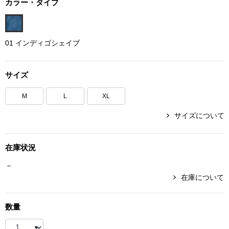
カラー・タイプ
ボトムス
パンツ／スラッ
01 インディゴシェイブ
ショート･クロ
サイズ
デニム
M
L
XL
サイズについて
その他
在庫状況
ルーム･アン
－
在庫について
ルームウェア／
数量
BOGARD 最新号はこちら
アンダーウェア