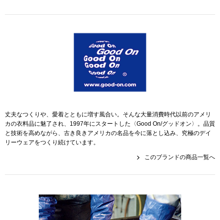
帽子
キッズ
ネクタイ
芸品
マフラー／スヌ
スカーフ／スト
手袋
丈夫なつくりや、愛着とともに増す風合い。そんな大量消費時代以前のアメリ
カの衣料品に魅了され、1997年にスタートした〈Good On/グッドオン〉。品質
と技術を高めながら、古き良きアメリカの名品を今に落とし込み、究極のデイ
ベルト
リーウェアをつくり続けています。
このブランドの商品一覧へ
靴下
サングラス／メ
傘／日傘