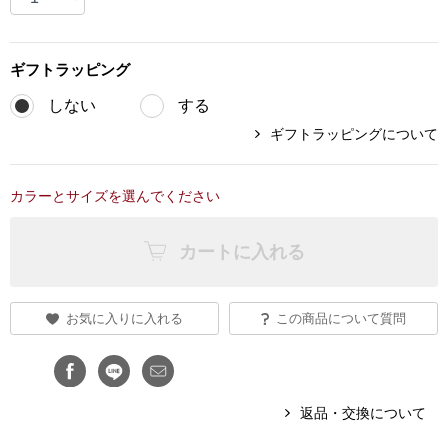
ブランド
その他
ギフト
ラッピング
特集
しない
する
バッグ
ギフトラッピングについて
カタログ
トートバッグ
カラーとサイズを選んでください
ス
すべて見る
ハンドバッグ
カートに入れる
ショルダーバッ
お気に入りに入れる
この商品について質問
ブリーフケース
ス／チュニック
クラッチバッグ
返品・交換について
ボディバッグ