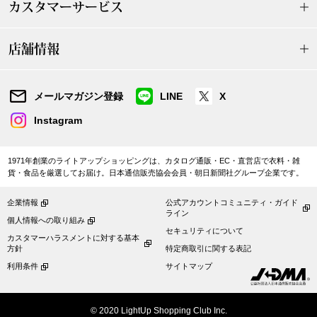
カスタマーサービス
【特集】HELL
店舗情報
おすすめカタ
メールマガジン登録
LINE
X
Salon de GRANDGRIS
BOGARD August
Instagram
ブランド
BOGARD July 2
1971年創業のライトアップショッピングは、カタログ通販・EC・直営店で衣料・雑
貨・食品を厳選してお届け。日本通信販売協会会員・朝日新聞社グループ企業です。
特集
RUGLOG 2026 
企業情報
公式アカウントコミュニティ・ガイド
ライン
個人情報への取り組み
セキュリティについて
すべて見る
アウター
カスタマーハラスメントに対する基本
方針
特定商取引に関する表記
利用条件
サイトマップ
ジャケット
ビール／酒
© 2020 LightUp Shopping Club Inc.
コート