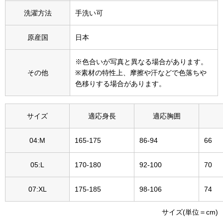
その他
洗濯方法
手洗い可
特集
原産国
日本
ウオッチ／ア
※色合いが写真と異なる場合があります。
ホビー
すべて見る
その他
※素材の特性上、摩擦や汗などで色落ちや
ウオッチ
色移りする場合があります。
ネックレス
サイズ
適応身長
適応胸囲
ック
ブレスレット
04:M
165-175
86-94
66
その他
05:L
170-180
92-100
70
･テーブルウェア
07:XL
175-185
98-106
74
ファッション
サイズ(単位＝cm)