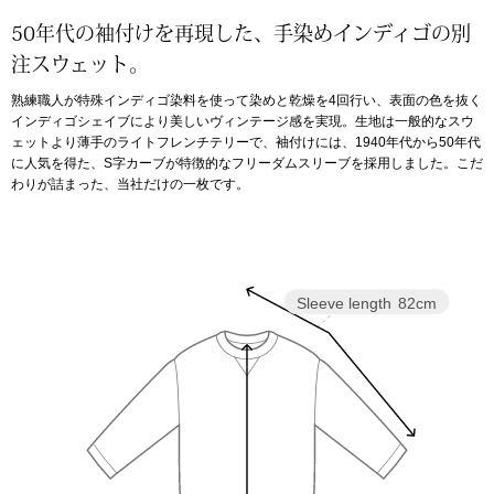
50年代の袖付けを再現した、手染めインディゴの別
アンダーウェア
リュック･バッ
注スウェット。
熟練職人が特殊インディゴ染料を使って染めと乾燥を4回行い、表面の色を抜く
ボストンバッグ
インディゴシェイブにより美しいヴィンテージ感を実現。生地は一般的なスウ
ェットより薄手のライトフレンチテリーで、袖付けには、1940年代から50年代
に人気を得た、S字カーブが特徴的なフリーダムスリーブを採用しました。こだ
スーツケース／
わりが詰まった、当社だけの一枚です。
物
その他
／アクセサリー
Sleeve length
82cm
シューズ
ョン雑貨
スリップオン
レースアップ