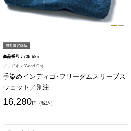
トップス
Tシャツ／カッ
物
ポロシャツ
／アクセサリー
当社限定商品
シャツ
商品番号：
705-595
ョン雑貨
グッドオン(Good On)
トレーナー／パ
手染めインディゴ･フリーダムスリーブス
セーター／カー
ウェット／別注
ベスト
16,280
円
（税込）
その他