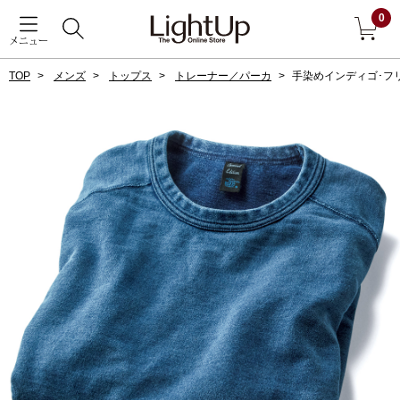
0
メニュー
TOP
メンズ
トップス
トレーナー／パーカ
手染めインディゴ･フ
戻る
アウター
すべて見る
ジャケット
コート
ブルゾン
アンダーウェア
その他