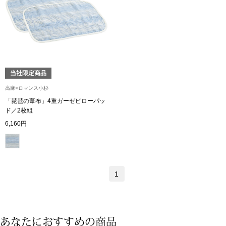
トップス
Tシャツ／カッ
物
ポロシャツ
／アクセサリー
当社限定商品
シャツ
高麻×ロマンス小杉
ョン雑貨
「琵琶の葦布」4重ガーゼピローパッ
ド／2枚組
トレーナー／パ
6,160円
セーター／カー
ベスト
1
その他
あなたにおすすめの商品