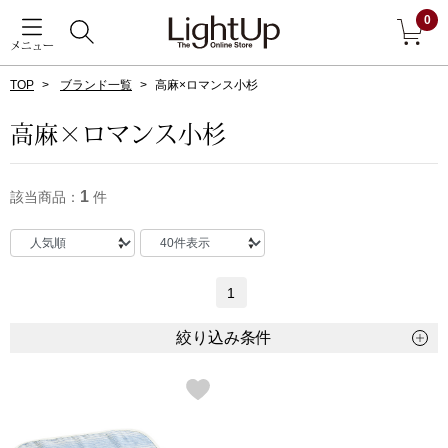
0
メニュー
TOP
ブランド一覧
高麻×ロマンス小杉
戻る
高麻×ロマンス小杉
アウター
すべて見る
1
該当商品：
件
ジャケット
コート
1
ブルゾン
絞り込み条件
アンダーウェア
その他