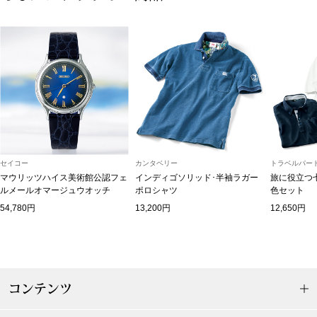
ボトムス
パンツ／スラッ
ショート･クロ
デニム
セイコー
カンタベリー
トラベルパート
その他
マウリッツハイス美術館公認フェ
インディゴソリッド･半袖ラガー
旅に役立つ
ルメールオマージュウオッチ
ポロシャツ
色セット
54,780円
13,200円
12,650円
ルーム･アン
ルームウェア／
コンテンツ
BOGARD 最新号はこちら
アンダーウェア