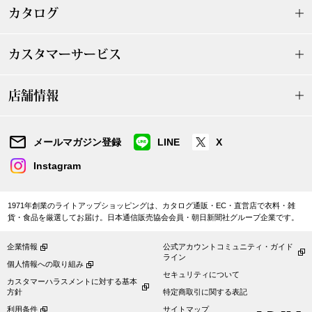
カタログ
ブランド
その他
カスタマーサービス
特集
バッグ
店舗情報
カタログ
トートバッグ
メールマガジン登録
LINE
X
ス
すべて見る
ハンドバッグ
Instagram
ショルダーバッ
1971年創業のライトアップショッピングは、カタログ通販・EC・直営店で衣料・雑
貨・食品を厳選してお届け。日本通信販売協会会員・朝日新聞社グループ企業です。
ブリーフケース
企業情報
公式アカウントコミュニティ・ガイド
ライン
個人情報への取り組み
ス／チュニック
クラッチバッグ
セキュリティについて
カスタマーハラスメントに対する基本
方針
特定商取引に関する表記
ボディバッグ
利用条件
サイトマップ