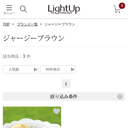
0
メニュー
TOP
ブランド一覧
ジャージーブラウン
戻る
ジャージーブラウン
アウター
すべて見る
1
該当商品：
件
ジャケット
コート
1
ブルゾン
絞り込み条件
アンダーウェア
その他