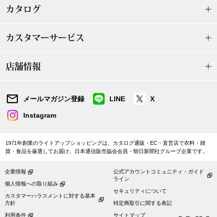
カタログ
ブランド
その他
カスタマーサービス
特集
バッグ
店舗情報
カタログ
トートバッグ
メールマガジン登録
LINE
X
ス
すべて見る
ハンドバッグ
Instagram
ショルダーバッ
1971年創業のライトアップショッピングは、カタログ通販・EC・直営店で衣料・雑
貨・食品を厳選してお届け。日本通信販売協会会員・朝日新聞社グループ企業です。
ブリーフケース
企業情報
公式アカウントコミュニティ・ガイド
ライン
個人情報への取り組み
ス／チュニック
クラッチバッグ
セキュリティについて
カスタマーハラスメントに対する基本
方針
特定商取引に関する表記
ボディバッグ
利用条件
サイトマップ