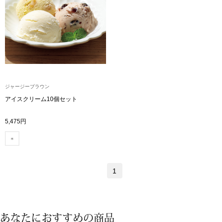
トップス
Tシャツ／カッ
物
ポロシャツ
／アクセサリー
シャツ
ジャージーブラウン
ョン雑貨
アイスクリーム10個セット
トレーナー／パ
5,475円
セーター／カー
ベスト
1
その他
あなたにおすすめの商品