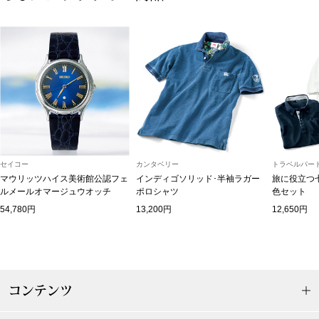
ボトムス
パンツ／スラッ
ショート･クロ
デニム
セイコー
カンタベリー
トラベルパート
その他
マウリッツハイス美術館公認フェ
インディゴソリッド･半袖ラガー
旅に役立つ
ルメールオマージュウオッチ
ポロシャツ
色セット
54,780円
13,200円
12,650円
ルーム･アン
ルームウェア／
コンテンツ
BOGARD 最新号はこちら
アンダーウェア