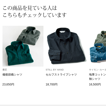
【特集】HELL
この商品を見ている人は
こちらもチェックしています
おすすめカタ
Salon de GRANDGRIS
BOGARD August
ブランド
BOGARD July 2
特集
RUGLOG 2026 
番匠
STILL BY HAND
サイモン･カー
備後節織シャツ
セルフストライプシャツ
地厚コットン
すべて見る
袖シャツ
アウター
23,650円
18,700円
16,500円
ジャケット
ビール／酒
コート