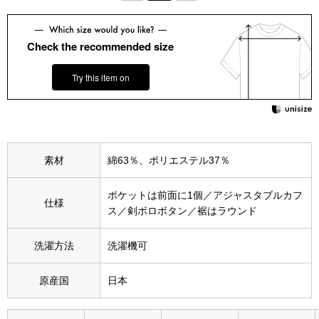
その他
特集
Check the recommended size
ウオッチ／ア
Try this item on
ホビー
すべて見る
ウオッチ
ネックレス
素材
綿63％、ポリエステル37％
ック
ブレスレット
ポケットは前面に1個／アジャスタブルカフ
仕様
ス／剣ボロボタン／裾はラウンド
その他
洗濯方法
洗濯機可
･テーブルウェア
原産国
日本
ファッション