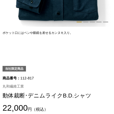
トップス
Tシャツ／カッ
物
ポロシャツ
ポケット口にはペンや眼鏡を差せるカンヌキ入り。
／アクセサリー
シャツ
ョン雑貨
トレーナー／パ
当社限定商品
セーター／カー
商品番号：
112-817
ベスト
丸和繊維工業
動体裁断･デニムライクB.D.シャツ
その他
22,000
円
（税込）