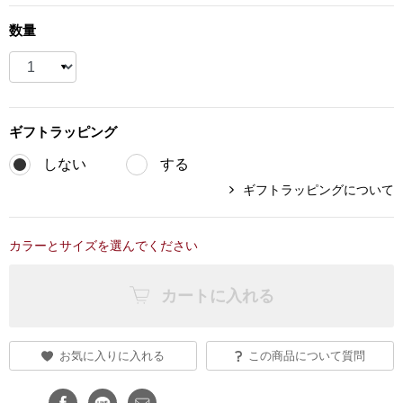
ブランド
数量
その他
特集
バッグ
カタログ
ギフト
ラッピング
トートバッグ
しない
する
ギフトラッピングについて
ス
すべて見る
ハンドバッグ
カラーとサイズを選んでください
ショルダーバッ
カートに入れる
ブリーフケース
ス／チュニック
クラッチバッグ
お気に入りに入れる
この商品について質問
ボディバッグ