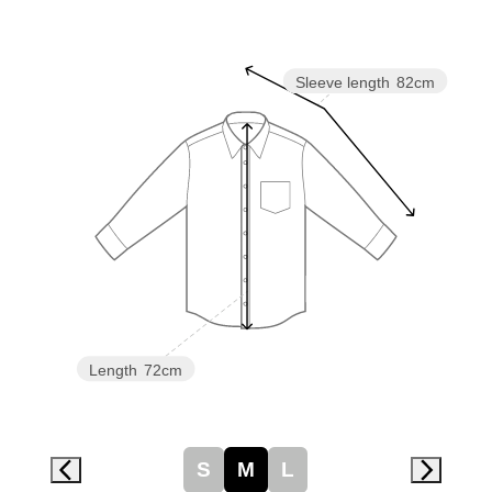
スニーカー
ブーツ
Sleeve length
82cm
サンダル
その他
財布／小物
財布／コインケ
Length
72cm
革小物
Miss Kyouko／ミスキョウコ
ポーチ
S
M
L
ブランド