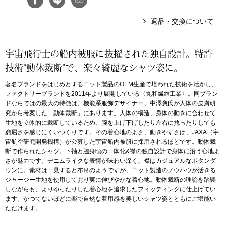
返品・交換について
アンダーウェア
リュック･バッ
ボストンバッグ
宇宙飛行士の船内被服に抜擢された独自設計。特許
技術“動体裁断”で、楽々綺麗なシャツ姿に。
スーツケース／
著名ブランドをはじめとするニット製品のOEM生産で培われた技術を活かし、
ファクトリーブランドを2011年より展開している〈丸和繊維工業〉。同ブラン
物
ドならではの最大の特徴は、機能系服飾デザイナー、中澤愈氏が人体の皮膚研
その他
究から考案した「動体裁断」にあります。人体の構造、身体の動きに合わせて
生地を立体的に裁断しているため、腕を上げ下げしたり左右に捻ったりしても
／アクセサリー
窮屈さを感じにくいつくりです。その着心地のよさ、動きやすさは、JAXA（宇
宙航空研究開発機構）が公募した宇宙船内被服に採用されるほどです。動体裁
シューズ
断で作られたシャツ。下袖と脇身頃の一体化&襟の独自設計で身体に沿う心地よ
ョン雑貨
さが魅力です。デニムライクな表情が味わい深く、襟はカジュアルなボタンダ
ウンに。素材は一見すると布帛のようですが、ニット製造のノウハウが活きる
スリップオン
ジャージー生地を使用しており実に伸びやかな着心地。動体裁断の理論を踏襲
しながらも、よりゆったりした着心地を追求したフィッティングに仕上げてい
ます。かつてないほどに楽で自然な着用感を美しいシャツ姿とともにご堪能い
レースアップ
ただけます。