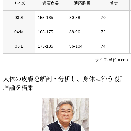
帽子
キッズ
サイズ
適応身長
適応胸囲
着丈
ネクタイ
03:S
155-165
80-88
70
芸品
04:M
165-175
88-96
72
マフラー／スヌ
05:L
175-185
96-104
74
スカーフ／スト
サイズ(単位＝cm)
手袋
人体の皮膚を解剖・分析し、身体に沿う設計
ベルト
理論を構築
靴下
サングラス／メ
傘／日傘