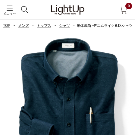
0
メニュー
TOP
メンズ
トップス
シャツ
動体裁断･デニムライクB.D.シャツ
戻る
アウター
すべて見る
ジャケット
コート
ブルゾン
アンダーウェア
その他