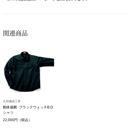
ザ･ノース･フ
ップ
ヘリーハンセン
ンス
カンタベリー
関連商品
金谷製靴
ヘンリーコット
おすすめ特集
丸和繊維工業
【特集】Trave
動体裁断･ブラックウォッチB.D.
シャツ
【特集】cante
22,000円（税込）