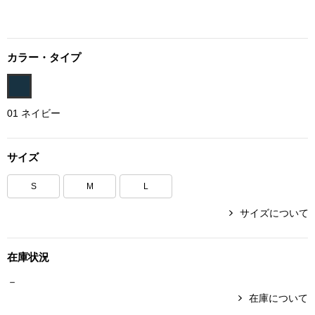
ボトムス
パンツ／スラッ
カラー・タイプ
ショート･クロ
01 ネイビー
デニム
サイズ
その他
S
M
L
サイズについて
ルーム･アン
在庫状況
ルームウェア／
－
在庫について
BOGARD 最新号はこちら
アンダーウェア