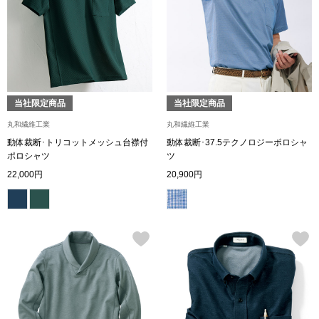
トップス
Tシャツ／カッ
物
ポロシャツ
／アクセサリー
当社限定商品
当社限定商品
シャツ
丸和繊維工業
丸和繊維工業
ョン雑貨
動体裁断･トリコットメッシュ台襟付
動体裁断･37.5テクノロジーポロシャ
ポロシャツ
ツ
トレーナー／パ
22,000円
20,900円
セーター／カー
ベスト
その他