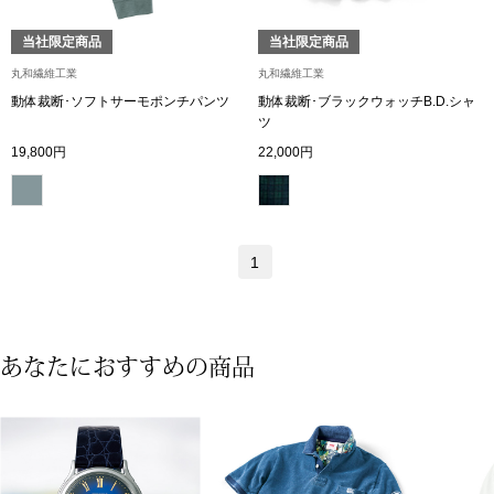
ブランド
その他
当社限定商品
当社限定商品
丸和繊維工業
丸和繊維工業
特集
動体裁断･ソフトサーモポンチパンツ
動体裁断･ブラックウォッチB.D.シャ
ツ
バッグ
19,800円
22,000円
カタログ
トートバッグ
ス
すべて見る
ハンドバッグ
1
ショルダーバッ
あなたにおすすめの商品
ブリーフケース
ス／チュニック
クラッチバッグ
ボディバッグ