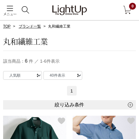
0
メニュー
TOP
ブランド一覧
丸和繊維工業
戻る
丸和繊維工業
アウター
すべて見る
6
該当商品：
件 ／ 1-6件表示
ジャケット
コート
1
ブルゾン
絞り込み条件
アンダーウェア
その他