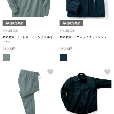
ボトムス
パンツ／スラッ
当社限定商品
当社限定商品
丸和繊維工業
丸和繊維工業
ショート･クロ
動体裁断･ソフトサーモポンチプルオ
動体裁断･デニムライクB.D.シャツ
ーバー
デニム
22,000円
22,000円
その他
ルーム･アン
ルームウェア／
BOGARD 最新号はこちら
アンダーウェア