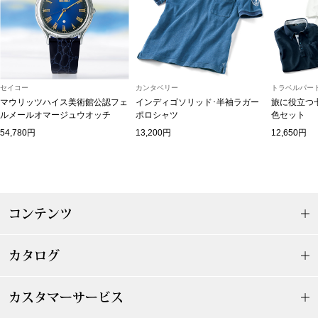
アンダーウェア
リュック･バッ
ボストンバッグ
セイコー
カンタベリー
トラベルパート
マウリッツハイス美術館公認フェ
インディゴソリッド･半袖ラガー
旅に役立つ
スーツケース／
ルメールオマージュウオッチ
ポロシャツ
色セット
54,780円
13,200円
12,650円
物
その他
／アクセサリー
シューズ
コンテンツ
ョン雑貨
スリップオン
カタログ
レースアップ
カスタマーサービス